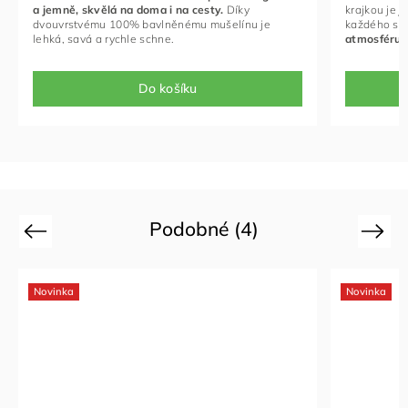
.
Díky
krajkou je
jemným
a
romantickým
doplňkem
elínu je
každého stolu, který vnese do vašeho domova
atmosféru
něhy
a
elegance
.
Do košíku
Podobné (4)
Previous
Next
Novinka