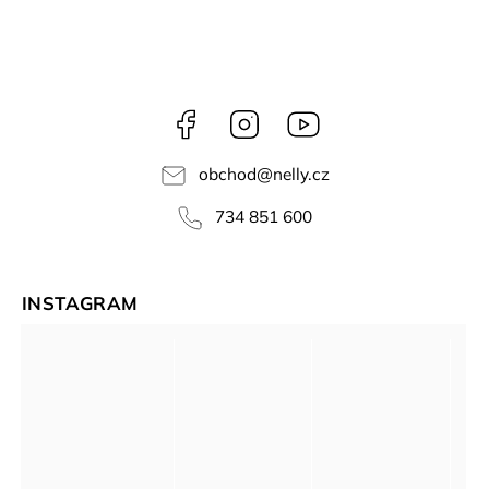
Facebook
Instagram
NELLY
videa
obchod
@
nelly.cz
734 851 600
INSTAGRAM