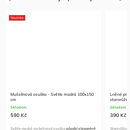
drá 100x150
Lněné prostírání s paličkovanou krajkou -
starorůžová
Skladem
390 Kč
sobí elegantně
Starorůžové lněné prostírání s bílou paličkovanou