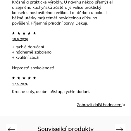
Krásné a praktické výrobky. U návrhu někdo přemýšlel
a zejména kuchyňská zástěra je velice praktický
kousek s nastavitelnou velikostí a utěrkou u boku. I
běžné utěrky mají téměř neviditelnou dírku na
pověšení. Příjemné přírodní barvy. Děkuji.
18.5.2026
+ rychlé doručení
+ nádherně zabaleno
+ kvalitní zboží
Naprostá spokojenost!
17.5.2026
Krasne saty, osobní přístup, rychle dodani.
Zobrazit další hodnocení
Související produkty
Previous
Next