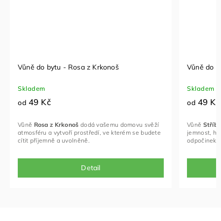
oš
Vůně do bytu - Stříbrný měsíc
Skladem
49 Kč
od
u domovu svěží
Vůně
Stříbrný měsíc
přinese do vašeho domova
 kterém se budete
jemnost, harmonii a příjemnou atmosféru pro
odpočinek i běžný den.
Detail