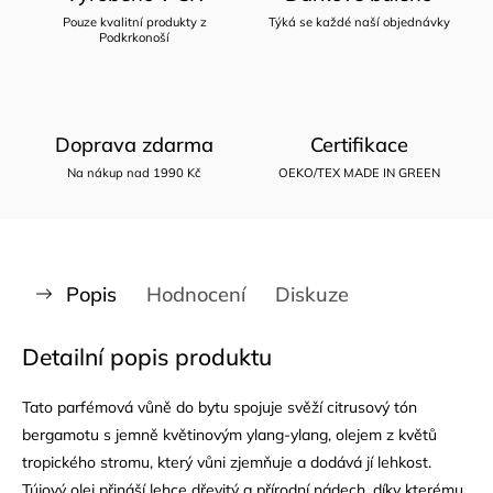
Pouze kvalitní produkty z
Týká se každé naší objednávky
Podkrkonoší
Doprava zdarma
Certifikace
Na nákup nad 1990 Kč
OEKO/TEX MADE IN GREEN
Popis
Hodnocení
Diskuze
Detailní popis produktu
Tato parfémová vůně do bytu spojuje svěží citrusový tón
bergamotu s jemně květinovým ylang-ylang, olejem z květů
tropického stromu, který vůni zjemňuje a dodává jí lehkost.
Tújový olej přináší lehce dřevitý a přírodní nádech, díky kterému