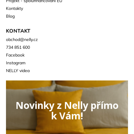
Projekt - spolufinancování EU
Kontakty
Blog
KONTAKT
obchod
@
nelly.cz
734 851 600
Facebook
Instagram
NELLY videa
Novinky z Nelly přímo
k Vám!