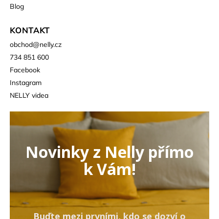
Blog
KONTAKT
obchod
@
nelly.cz
734 851 600
Facebook
Instagram
NELLY videa
Novinky z Nelly přímo
k Vám!
Buďte mezi prvními, kdo se dozví o