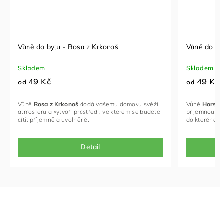
Vůně do bytu - Rosa z Krkonoš
Vůně do b
Skladem
Skladem
49 Kč
49 Kč
od
od
Vůně
Rosa z Krkonoš
dodá vašemu domovu svěží
Vůně
Horsk
atmosféru a vytvoří prostředí, ve kterém se budete
příjemnou a
cítit příjemně a uvolněně.
do kterého 
Detail