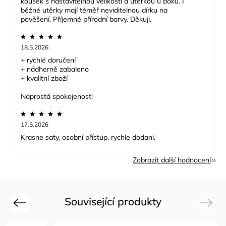
kousek s nastavitelnou velikostí a utěrkou u boku. I
běžné utěrky mají téměř neviditelnou dírku na
pověšení. Příjemné přírodní barvy. Děkuji.
18.5.2026
+ rychlé doručení
+ nádherně zabaleno
+ kvalitní zboží
Naprostá spokojenost!
17.5.2026
Krasne saty, osobní přístup, rychle dodani.
Zobrazit další hodnocení
Související produkty
Previous
Next