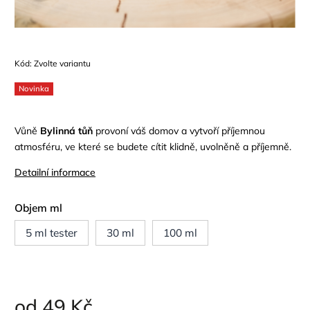
Kód:
Zvolte variantu
Novinka
Vůně
Bylinná tůň
provoní váš domov a vytvoří příjemnou
atmosféru, ve které se budete cítit klidně, uvolněně a příjemně.
Detailní informace
Objem ml
5 ml tester
30 ml
100 ml
od
49 Kč