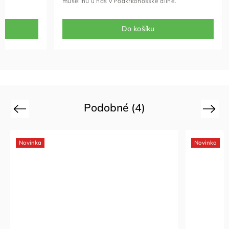
mušelínu u nás v Podkrkonošské dílně.
Do košíku
Podobné (4)
Previous
Next
Novinka
Novinka