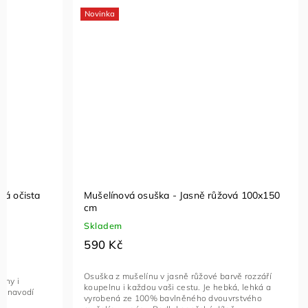
Novinka
atá očista
Mušelínová osuška - Jasně růžová 100x150
cm
Skladem
590 Kč
Osuška z mušelínu v jasně růžové barvě rozzáří
uny i
koupelnu i každou vaši cestu. Je hebká, lehká a
 a navodí
vyrobená ze 100% bavlněného dvouvrstvého