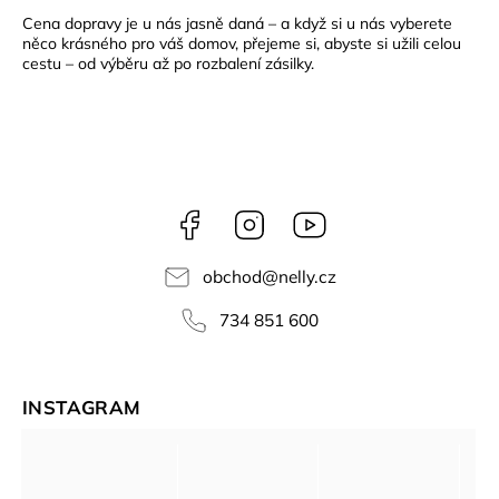
Cena dopravy je u nás jasně daná – a když si u nás vyberete
něco krásného pro váš domov, přejeme si, abyste si užili celou
cestu – od výběru až po rozbalení zásilky.
Facebook
Instagram
NELLY
videa
obchod
@
nelly.cz
734 851 600
INSTAGRAM