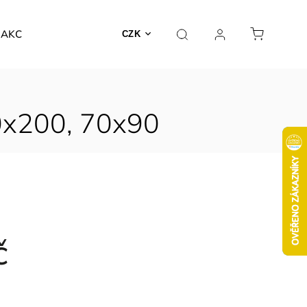
AKCE
CZK
40x200, 70x90
č