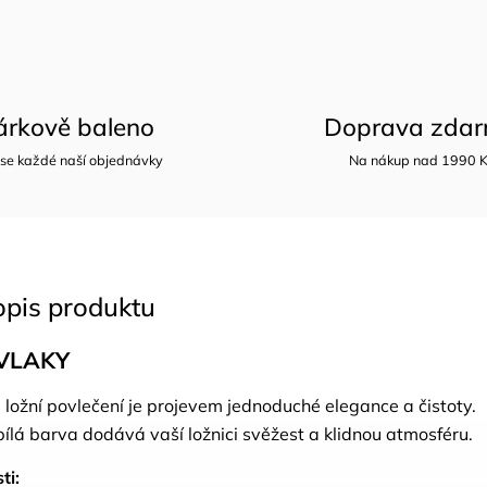
árkově baleno
Doprava zda
 se každé naší objednávky
Na nákup nad 1990 
opis produktu
VLAKY
 ložní povlečení je projevem jednoduché elegance a čistoty.
bílá barva dodává vaší ložnici svěžest a klidnou atmosféru.
ti: