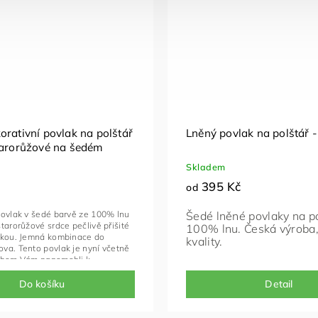
orativní povlak na polštář
Lněný povlak na polštář -
tarorůžové na šedém
Skladem
395 Kč
od
ovlak v šedé barvě ze 100% lnu
Šedé lněné povlaky na p
tarorůžové srdce pečlivě přišité
100% lnu. Česká výroba
vkou. Jemná kombinace do
kvality.
va. Tento povlak je nyní včetně
chom Vám napomohli k
u obdarování, můžete si připsat
text, který vložíme do obálky a
Do košíku
Detail
 dárkově baleného balíčku. Již
 bude zážitkem!