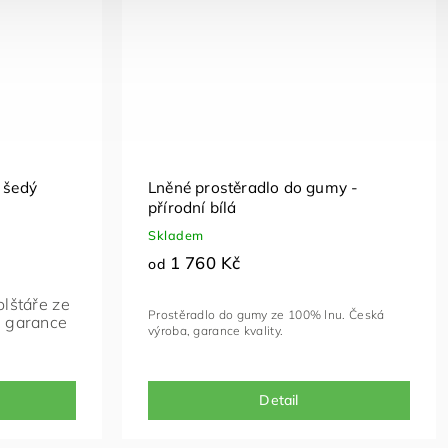
 šedý
Lněné prostěradlo do gumy -
přírodní bílá
Skladem
1 760 Kč
od
olštáře ze
Prostěradlo do gumy ze 100% lnu. Česká
, garance
výroba, garance kvality.
Detail