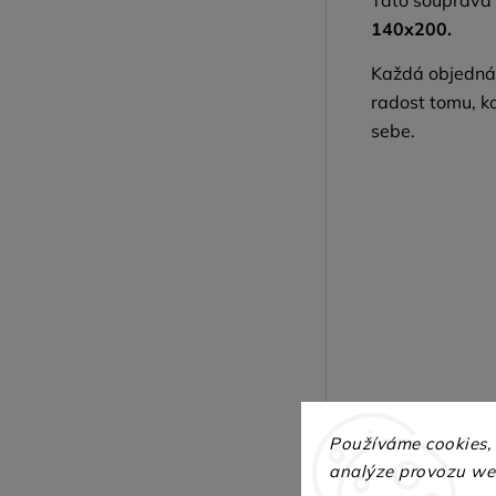
Tato souprava
140x200.
Každá objedná
radost tomu, k
sebe.
Používáme cookies,
analýze provozu web