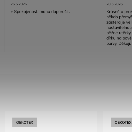
26.5.2026
20.5.2026
+ Spokojenost, mohu doporučit.
Krásné a prak
někdo přemýš
zástěra je ve
nastavitelnou 
běžné utěrky 
dírku na pově
barvy. Děkuji.
OEKOTEX
OEKOTEX