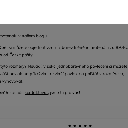
upení šedých malých povlaků na polštáře jako jsou na
z
zde
 materiálu v našem
blogu
.
výběr si můžete objednat
vzorník
barev
lněného materiálu za 89,-Kč
 od České pošty.
tyto rozměry? Nevadí, v sekci
jednobarevného
povlečení
si můžete
ášť povlak na přikrývku a zvlášť povlak na polštář v rozměrech,
 vyhovovat.
eváhejte nás
kontaktovat
, jsme tu pro vás!