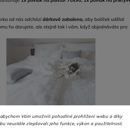
 obsahuje
1x povlak na polštář 70x90, 1x povlak na přikrýv
vka od nás odchází
dárkově zabalena,
aby balíček udělal
omu ho darujete, ale stejně tak i vám, když objednáváte pro
 abychom Vám umožnili pohodlné prohlížení webu a díky
u neustále zlepšovali jeho funkce, výkon a použitelnost.