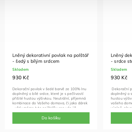
Lněný dekorativní povlak na polštář
Lněný dek
- šedý s bílým srdcem
- srdce s
Skladem
Skladem
930 Kč
930 Kč
Dekorační povlak v šedé barvě ze 100% lnu
Dekorační p
doplněný o bílé srdce, které je s pečlivostí
doplněný o s
přišité hustou výšivkou. Neutrální, příjemná
hustou výši
kombinace do Vašeho domova, či jako dárek
vašeho domo
- vždy máme tyto polštářky pro vás již
výplně, aby
dárkově zabalené. Tento povlak je nyní
jednodušším
včetně výplně, abychom Vám napomohli k
do poznámky 
Do košíku
jednoduššímu obdarování, můžete si připsat
přiložíme do
do poznámky text, který vložíme do obálky a
rozbalování
přiložíme do dárkově baleného balíčku. Již