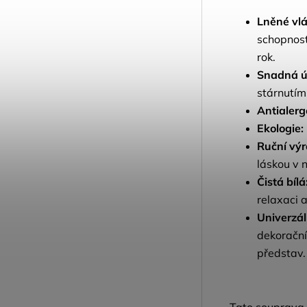
Lněné vl
schopnost
rok.
Snadná ú
stárnutím 
Antialerg
Ekologie:
Ruční výr
láskou v n
Čistá bílá
relaxaci 
Univerzáln
dekorační
představ.