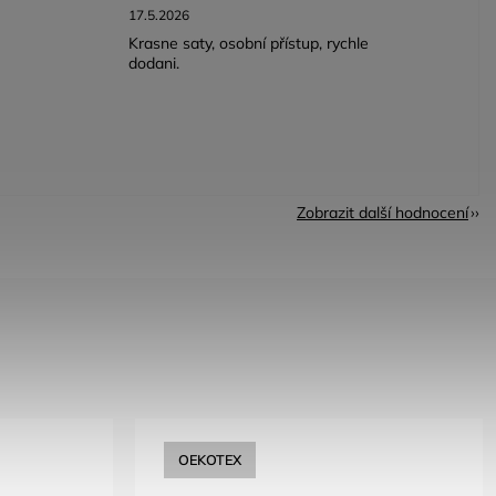
17.5.2026
Krasne saty, osobní přístup, rychle
dodani.
Zobrazit další hodnocení
OEKOTEX