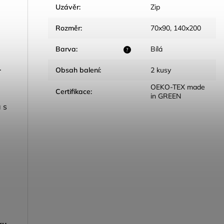
Uzávěr
:
Zip
Rozměr
:
70x90, 140x200
Barva
:
Bílá
?
.
Obsah balení
:
2 kusy
OEKO-TEX made
Certifikace
:
in GREEN
 s