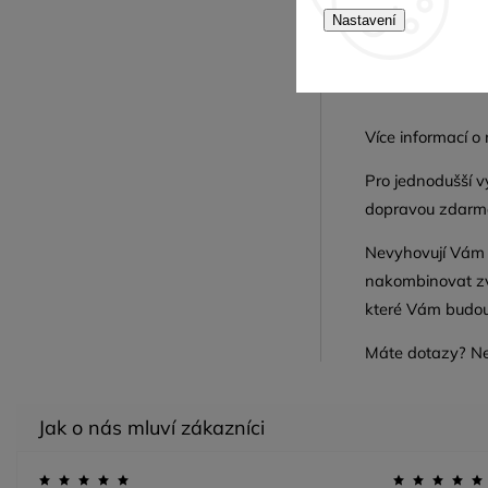
Při zájmu doko
Nastavení
obrázku, odka
Více informací o
Pro jednodušší 
dopravou zdarma
Nevyhovují Vám 
nakombinovat zvl
které Vám budou
Máte dotazy? N