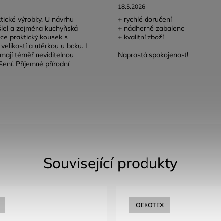
18.5.2026
tické výrobky. U návrhu
+ rychlé doručení
lel a zejména kuchyňská
+ nádherně zabaleno
lice praktický kousek s
+ kvalitní zboží
velikostí a utěrkou u boku. I
mají téměř neviditelnou
Naprostá spokojenost!
šení. Příjemné přírodní
Související produkty
OEKOTEX