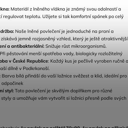
ákno:
Materiál z lněného vlákna je známý svou odolností a
í regulovat teplotu. Užijete si tak komfortní spánek po celý
držba:
Naše lněné povlečení je jednoduché na praní a
získává jemně rozjasněný vzhled, který je ještě atraktivnější
ení a antibakteriální:
Snižuje růst mikroorganismů.
Při pěstování menší spotřeba vody, biologicky rozložitelný
oba v České Republice
: Každý kus je pečlivě vyroben ručně a
aší dílně v Podkrkonoší.
:
Barva bílá přináší do vaší ložnice svěžest a klid, ideální pro
a odpočinek
í styl:
Toto povlečení je skvělým doplňkem pro různé
 styly a umožňuje vám vytvořit si ložnici přesně podle svých