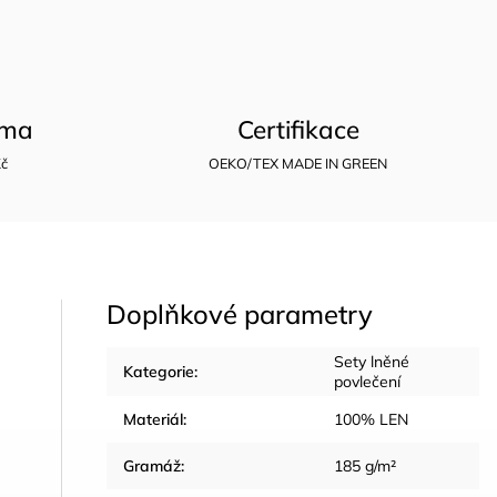
rma
Certifikace
Kč
OEKO/TEX MADE IN GREEN
Doplňkové parametry
Sety lněné
Kategorie
:
povlečení
Materiál
:
100% LEN
Gramáž
:
185 g/m²