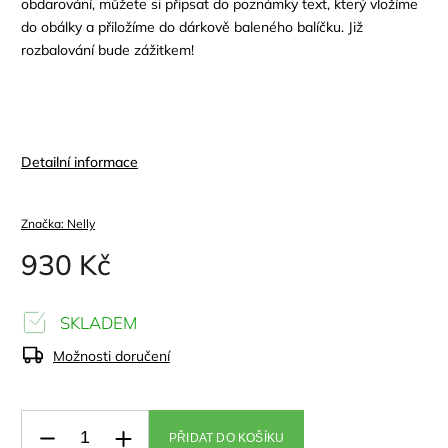
obdarování, můžete si připsat do poznámky text, který vložíme
do obálky a přiložíme do dárkově baleného balíčku. Již
rozbalování bude zážitkem!
Detailní informace
Značka:
Nelly
930 Kč
SKLADEM
Možnosti doručení
PŘIDAT DO KOŠÍKU