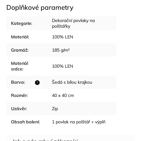
Doplňkové parametry
Dekorační povlaky na
Kategorie
:
polštářky
Materiál
:
100% LEN
Gramáž
:
185 g/m²
Materiál
100% LEN
srdce
:
Barva
:
Šedá s bílou krajkou
?
Rozměr
:
40 x 40 cm
Uzávěr
:
Zip
Obsah balení
:
1 povlak na polštář + výplň