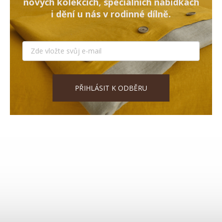
nových kolekcích, speciálních nabídkách
i dění u nás v rodinné dílně.
PŘIHLÁSIT K ODBĚRU