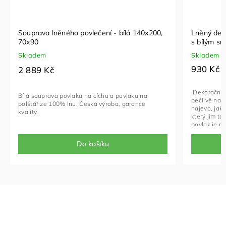
Souprava lněného povlečení - bílá 140x200,
Lněný deko
70x90
s bílým s
Skladem
Skladem
930 Kč
2 889 Kč
Dekorační p
Bílá souprava povlaku na cíchu a povlaku na
pečlivě naš
polštář ze 100% lnu. Česká výroba, garance
najevo, jak
kvality.
který jim t
povlak je n
napomohli k
připsat do 
Do košíku
a přiložíme
rozbalování