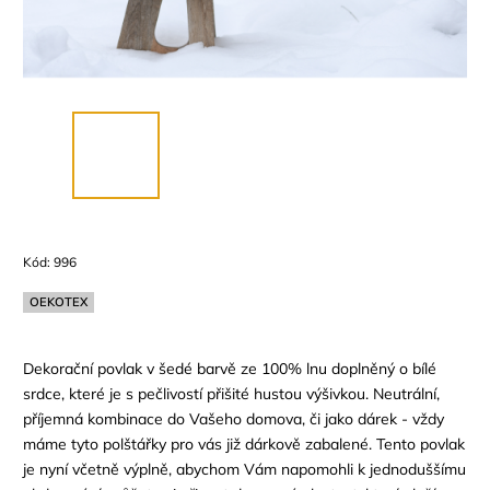
Kód:
996
OEKOTEX
Dekorační povlak v šedé barvě ze 100% lnu doplněný o bílé
srdce, které je s pečlivostí přišité hustou výšivkou. Neutrální,
příjemná kombinace do Vašeho domova, či jako dárek - vždy
máme tyto polštářky pro vás již dárkově zabalené. Tento povlak
je nyní včetně výplně, abychom Vám napomohli k jednoduššímu