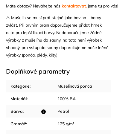
Máte dotazy? Neváhejte nás
kontaktovat
,
jsme tu pro vás!
⚠️ Mušelín se musí prát stejně jako bavlna – barvy
zvlášť. Při prvním praní doporučujeme přidat hrnek
octa pro lepší fixaci barvy. Nedoporučujeme žádné
výrobky z mušelínu do sauny, na toto není výrobek
vhodný, pro vstup do sauny doporučujeme naše lněné
výrobky (
ponča
,
plédy
,
kilty
)
Doplňkové parametry
Kategorie
:
Mušelínová ponča
Materiál
:
100% BA
Barva
:
Petrol
?
Gramáž
:
125 g/m²