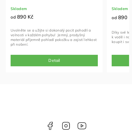
Skladem
Skladem
890 Kč
890 K
od
od
Uvolněte se a užijte si dokonalý pocit pohodlí a
Díky své leh
volnosti v každém pohybu! Jemný, prodyšný
k vodě i na
materiál příjemně pohladí pokožku a zajistí lehkost
koupit i své
při nošení.
Detail
Facebook
Instagram
NELLY
videa