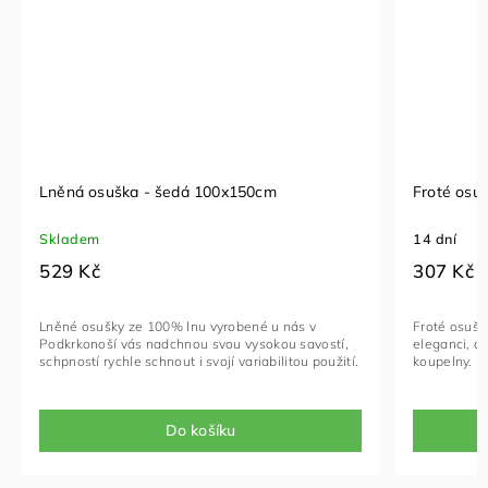
Lněná osuška - šedá 100x150cm
Froté osu
Skladem
14 dní
529 Kč
307 Kč
Lněné osušky ze 100% lnu vyrobené u nás v
Froté osušk
Podkrkonoší vás nadchnou svou vysokou savostí,
eleganci, co
schpností rychle schnout i svojí variabilitou použití.
koupelny.
Do košíku