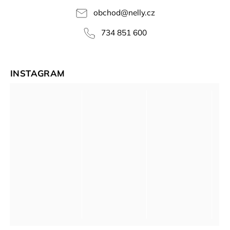
obchod
@
nelly.cz
734 851 600
INSTAGRAM