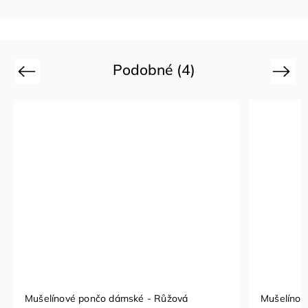
Podobné (4)
Previous
Next
Mušelínové pončo dámské - Růžová
Mušelínov