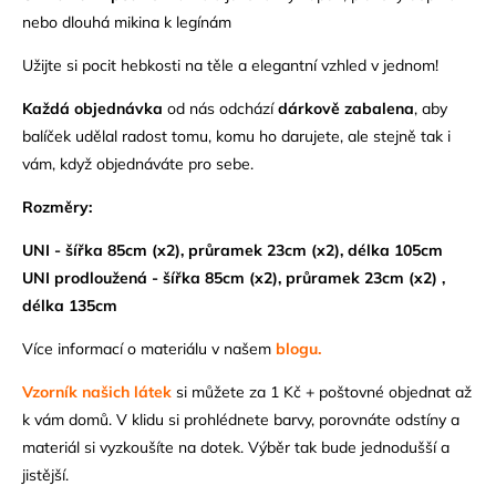
nebo dlouhá mikina k legínám
Užijte si pocit hebkosti na těle a elegantní vzhled v jednom!
Každá objednávka
od nás odchází
dárkově zabalena
, aby
balíček udělal radost tomu, komu ho darujete, ale stejně tak i
vám, když objednáváte pro sebe.
Rozměry:
UNI - šířka 85cm (x2), průramek 23cm (x2), délka 105cm
UNI prodloužená - šířka 85cm (x2), průramek 23cm (x2) ,
délka 135cm
Více informací o materiálu v našem
blogu.
Vzorník našich látek
si můžete za 1 Kč + poštovné objednat až
k vám domů. V klidu si prohlédnete barvy, porovnáte odstíny a
materiál si vyzkoušíte na dotek. Výběr tak bude jednodušší a
jistější.