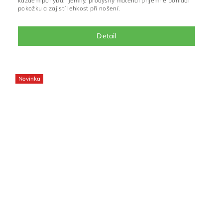
každém pohybu! Jemný, prodyšný materiál příjemně pohladí
pokožku a zajistí lehkost při nošení.
Detail
Novinka