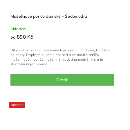
Mušelínové pončo dámské - Šedomodrá
Skladem
890 Kč
od
Díky své lehkosti a prodyšnosti je ideální na doma, k vodě i
na cesty. Dopřejte si pocit lehkosti a volnosti s naším
mušelínovým pončem v jemném odstínu modré, která je
stvořená nejen k vodě.
Detail
Novinka