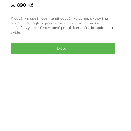
890 Kč
od
Prodyšný mušelín oceníte při odpočinku doma, u vody i na
cestách. Dopřejte si pocit lehkosti a volnosti s naším
mušelínovým pončem v barvě petrol, která působí moderně a
svěže.
Detail