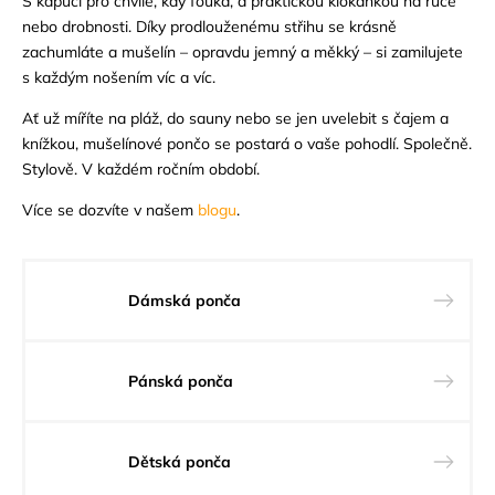
S kapucí pro chvíle, kdy fouká, a praktickou klokankou na ruce
nebo drobnosti. Díky prodlouženému střihu se krásně
zachumláte a mušelín – opravdu jemný a měkký – si zamilujete
s každým nošením víc a víc.
Ať už míříte na pláž, do sauny nebo se jen uvelebit s čajem a
knížkou, mušelínové pončo se postará o vaše pohodlí. Společně.
Stylově. V každém ročním období.
Více se dozvíte v našem
blogu
.
Dámská ponča
Pánská ponča
Dětská ponča