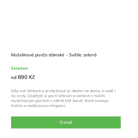
Mušelínové pončo dámské - Světle zelená
Skladem
890 Kč
od
Díky své lehkosti a prodyšnosti je ideální na doma, k vodě i
na cesty. Dopřejte si pocit lehkosti a volnosti s naším
mušelínovým pončem v zářivě bílé barvě, která evokuje
čistotu a nadčasovou eleganci.
Detail