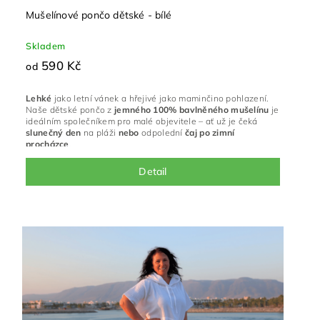
Mušelínové pončo dětské - bílé
Skladem
590 Kč
od
Lehké
jako letní vánek a hřejivé jako maminčino pohlazení.
Naše dětské pončo z
jemného 100% bavlněného mušelínu
je
ideálním společníkem pro malé objevitele – ať už je čeká
slunečný
den
na pláži
nebo
odpolední
čaj
po
zimní
procházce
.
Detail