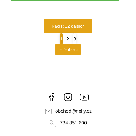
Načíst 12 dalších
1
3
Nahoru
Facebook
Instagram
NELLY
videa
obchod
@
nelly.cz
734 851 600