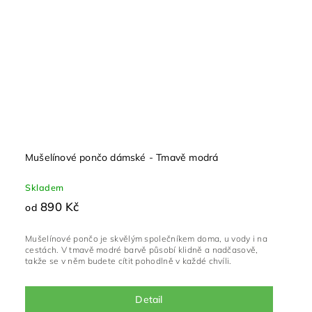
Mušelínové pončo dámské - Tmavě modrá
Skladem
890 Kč
od
Mušelínové pončo je skvělým společníkem doma, u vody i na
cestách. V tmavě modré barvě působí klidně a nadčasově,
takže se v něm budete cítit pohodlně v každé chvíli.
Detail