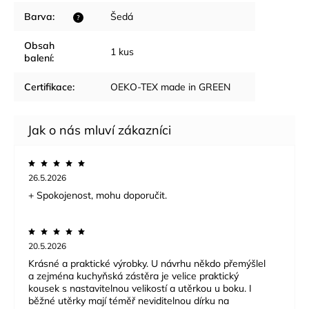
Barva
:
Šedá
?
Obsah
1 kus
balení
:
Certifikace
:
OEKO-TEX made in GREEN
26.5.2026
+ Spokojenost, mohu doporučit.
20.5.2026
Krásné a praktické výrobky. U návrhu někdo přemýšlel
a zejména kuchyňská zástěra je velice praktický
kousek s nastavitelnou velikostí a utěrkou u boku. I
běžné utěrky mají téměř neviditelnou dírku na