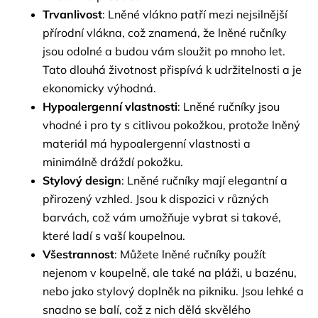
Trvanlivost
: Lněné vlákno patří mezi nejsilnější
přírodní vlákna, což znamená, že lněné ručníky
jsou odolné a budou vám sloužit po mnoho let.
Tato dlouhá životnost přispívá k udržitelnosti a je
ekonomicky výhodná.
Hypoalergenní vlastnosti
: Lněné ručníky jsou
vhodné i pro ty s citlivou pokožkou, protože lněný
materiál má hypoalergenní vlastnosti a
minimálně dráždí pokožku.
Stylový design
: Lněné ručníky mají elegantní a
přirozený vzhled. Jsou k dispozici v různých
barvách, což vám umožňuje vybrat si takové,
které ladí s vaší koupelnou.
Všestrannost
: Můžete lněné ručníky použít
nejenom v koupelně, ale také na pláži, u bazénu,
nebo jako stylový doplněk na pikniku. Jsou lehké a
snadno se balí, což z nich dělá skvělého