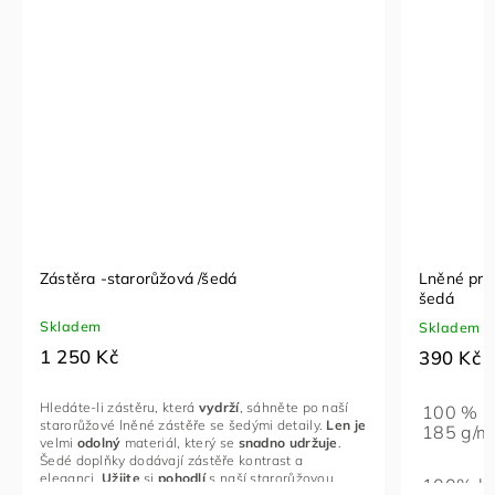
Zástěra -starorůžová /šedá
Lněné pros
šedá
Skladem
Skladem
1 250 Kč
390 Kč
Hledáte-li zástěru,
která
vydrží
,
sáhněte po naší
100 % l
starorůžové lněné zástěře se šedými detaily.
Len
je
185 g/m
velmi
odolný
materiál,
který se
snadno
udržuje
.
Šedé doplňky dodávají zástěře kontrast a
eleganci.
Užijte
si
pohodlí
s naší starorůžovou
100% bav