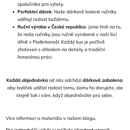
společníka pro výlety.
Perfektní dárek
: Naše dárkově balené ručníky
udělají radost každému.
Ruční výroba v České republice
: Jsme hrdi na to,
že naše ručníky jsou ručně vyrobené v naší šicí
dílně v Podkrkonoší. Každý kus je pečlivě
zhotoven s ohledem na detaily a tradiční
řemeslnou práci.
Každá objednávka
od nás odchází
dárkově zabalena
,
aby balíček udělal radost tomu, komu ho darujete, ale
stejně tak i vám, když objednáváte pro sebe.
Více informací o materiálu v našem
blogu.
Pro jednodušší výběr si můžete objednat
vzorník