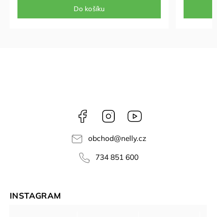
Do košíku
Facebook
Instagram
NELLY
videa
obchod
@
nelly.cz
734 851 600
INSTAGRAM