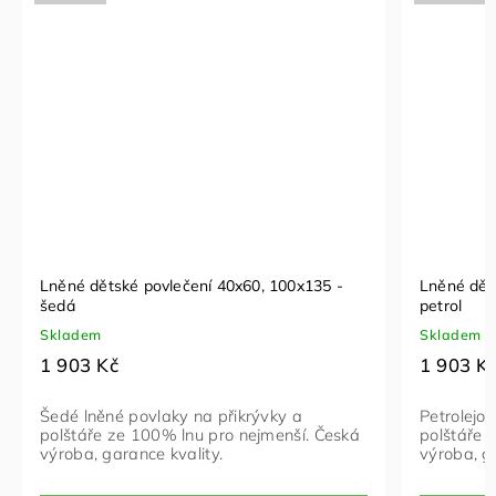
Lněné dětské povlečení 40x60, 100x135 -
Lněné dět
šedá
petrol
Skladem
Skladem
1 903 Kč
1 903 K
Šedé lněné povlaky na přikrývky a
Petrolejo
polštáře ze 100% lnu pro nejmenší. Česká
polštáře 
výroba, garance kvality.
výroba, ga