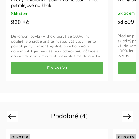
petrolejové na khaki
Skladem
Skladem
809 K
930 Kč
od
Pléd na plá
Dekorační povlak v khaki barvě ze 100% lnu
skladný pomo
doplněný o srdce přišité hustou výšivkou. Tento
všude kam 
povlak je nyní včetně výplně, abychom Vám
100% lnu vz
napomohli k jednoduššímu obdarování, můžete si
kvality.
připsat do poznámky text, který vložíme do obálky
a přiložíme do dárkově baleného balíčku. Již
rozbalování bude zážitkem!
Do košíku
Podobné (4)
Previous
Next
OEKOTEX
OEKOTEX