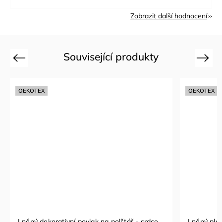
Zobrazit další hodnocení
Související produkty
Previous
Next
OEKOTEX
OEKOTEX
Lněný dekorativní povlak na polštář - srdce
Lněný pléd