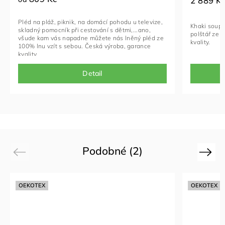
2 889 K
Pléd na pláž, piknik, na domácí pohodu u televize,
Khaki soupr
skladný pomocník při cestování s dětmi,...ano,
polštář ze 
všude kam vás napadne můžete nás lněný pléd ze
kvality.
100% lnu vzít s sebou. Česká výroba, garance
kvality.
Detail
Podobné (2)
Previous
Next
OEKOTEX
OEKOTEX