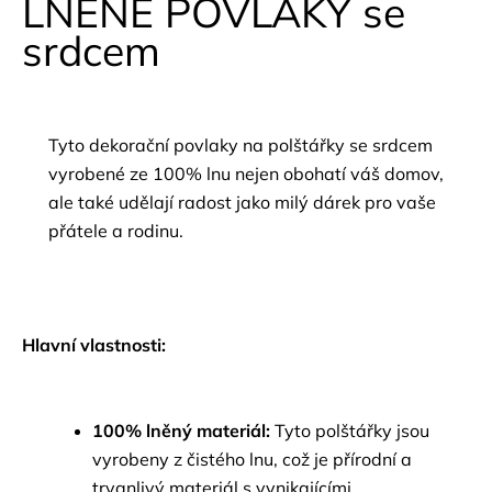
LNĚNÉ POVLAKY se
srdcem
Tyto dekorační povlaky na polštářky se srdcem
vyrobené ze 100% lnu nejen obohatí váš domov,
ale také udělají radost jako milý dárek pro vaše
přátele a rodinu.
Hlavní vlastnosti:
100% lněný materiál:
Tyto polštářky jsou
vyrobeny z čistého lnu, což je přírodní a
trvanlivý materiál s vynikajícími