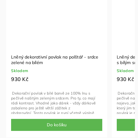
Lněný dekorativní povlak na polštář - srdce
Lněný deko
zelené na bílém
s bílým s
Skladem
Skladem
930 Kč
930 Kč
Dekorační povlak v bílé barvě ze 100% lnu s
Dekorační p
pečlivě našitým zeleným srdcem. Pro ty, co mají
pečlivě naš
rádi kontrast. Vhodné jako dárek - vždy dárkově
najevo, jak
zabaleno pro ještě větší zážitek z
který jim t
obdarování. Tento povlak je nyní včetně výplně,
povlak je n
abychom Vám napomohli k jednoduššímu
napomohli k
obdarování, můžete si připsat do poznámky text,
připsat do 
Do košíku
který vložíme do obálky a přiložíme do dárkově
a přiložíme
baleného balíčku. Již rozbalování bude zážitkem!
rozbalování