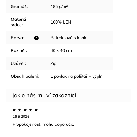
Gramáž
:
185 g/m²
Materiál
100% LEN
srdce
:
Barva
:
Petrolejová s khaki
?
Rozměr
:
40 x 40 cm
Uzávěr
:
Zip
Obsah balení
:
1 povlak na polštář + výplň
26.5.2026
+ Spokojenost, mohu doporučit.