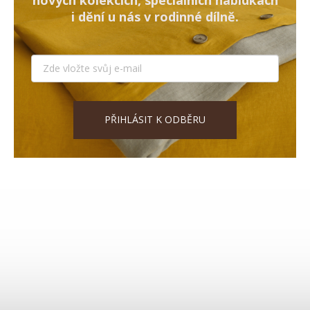
i dění u nás v rodinné dílně.
PŘIHLÁSIT K ODBĚRU