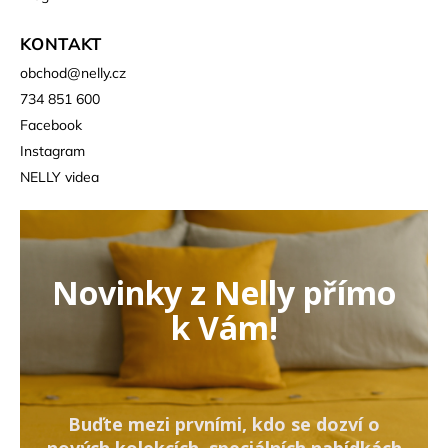
KONTAKT
obchod
@
nelly.cz
734 851 600
Facebook
Instagram
NELLY videa
Novinky z Nelly přímo
k Vám!
Buďte mezi prvními, kdo se dozví o
nových kolekcích, speciálních nabídkách