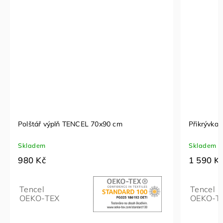
Polštář výplň TENCEL 70x90 cm
Přikrývka 
Skladem
Skladem
980 Kč
1 590 K
Tencel
Tencel
OEKO-TEX
OEKO-T