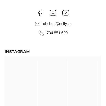
Facebook
Instagram
NELLY
videa
obchod
@
nelly.cz
734 851 600
INSTAGRAM