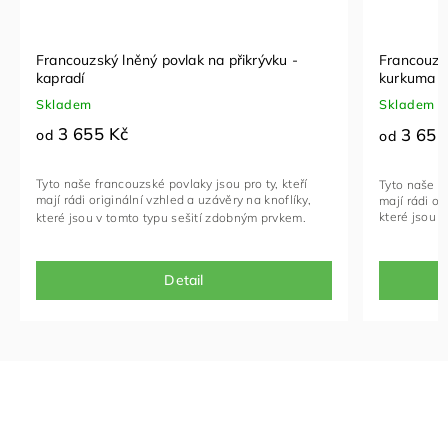
Francouzský lněný povlak na přikrývku -
Francouzsk
kapradí
kurkuma s 
Skladem
Skladem
3 655 Kč
3 655
od
od
Tyto naše francouzské povlaky jsou pro ty, kteří
Tyto naše fr
mají rádi originální vzhled a uzávěry na knoflíky,
mají rádi or
které jsou 
které jsou v tomto typu sešití zdobným prvkem.
Detail