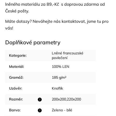
lněného materiálu za 89,-Kč s dopravou zdarma od
České pošty.
Máte dotazy? Neváhejte nás
kontaktovat
, jsme tu pro
vás!
Doplňkové parametry
Lněné francouzské
Kategorie
:
povlečení
Materiál
:
100% LEN
Gramáž
:
185 g/m²
Uzávěr
:
Knoflík
Rozměr
:
200x200,220x200
?
Barva
:
Zeleno - bílé
?