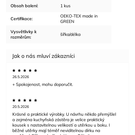
Obsah balení
:
1 kus
OEKO-TEX made in
Certifikace
:
GREEN
Vysvětlivky k
šířka/délka
rozměrům
:
26.5.2026
+ Spokojenost, mohu doporučit.
20.5.2026
Krásné a praktické výrobky. U návrhu někdo přemýšlel
a zejména kuchyňská zástěra je velice praktický
kousek s nastavitelnou velikostí a utěrkou u boku. I
běžné utěrky mají téměř neviditelnou dírku na