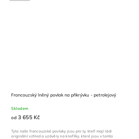
Francouzský lněný povlak na přikrývku - petrolejový
Skladem
3 655 Kč
od
Tyto naše francouzské povlaky jsou pro ty, kteří mají rádi
originální vzhled a uzávěry na knoflíky, které jsou v tomto