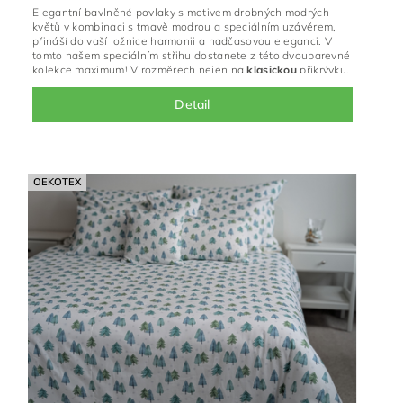
Elegantní bavlněné povlaky s motivem drobných modrých
květů v kombinaci s tmavě modrou a speciálním uzávěrem,
přináší do vaší ložnice harmonii a nadčasovou eleganci. V
tomto našem speciálním střihu dostanete z této dvoubarevné
kolekce maximum! V rozměrech nejen na
klasickou
přikrývku,
ale i
francouzskou
.
Detail
OEKOTEX