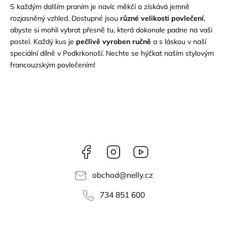
S každým dalším praním je navíc měkčí a získává jemně
rozjasněný vzhled. Dostupné jsou
různé velikosti povlečení
,
abyste si mohli vybrat přesně tu, která dokonale padne na vaši
postel. Každý kus je
pečlivě vyroben ručně
a s láskou v naší
speciální dílně v Podkrkonoší. Nechte se hýčkat naším stylovým
francouzským povlečením!
Facebook
Instagram
NELLY
videa
obchod
@
nelly.cz
734 851 600