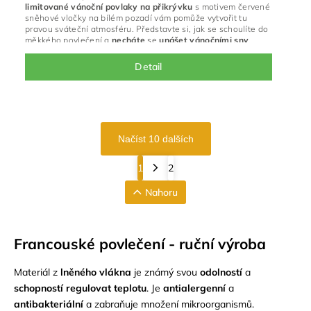
limitované
vánoční
povlaky na přikrývku
s motivem červené
sněhové vločky na bílém pozadí vám pomůže vytvořit tu
pravou sváteční atmosféru. Představte si, jak se schoulíte do
měkkého povlečení a
necháte
se
unášet
vánočními
sny
.
Detail
Načíst 10 dalších
1
2
Nahoru
Francouské povlečení - ruční výroba
Materiál z
lněného vlákna
je známý svou
odolností
a
schopností regulovat teplotu
. Je
antialergenní
a
antibakteriální
a zabraňuje množení mikroorganismů.