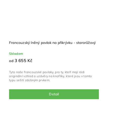
Francouzský lněný povlak na přikrývku - starorůžový
Skladem
3 655 Kč
od
Tyto naše francouzské povlaky, pro ty, kteří mají rádi
originální vzhled a uzávěry na knoflíky, které jsou v tomto
typu sešití zdobným prvkem.
Detail