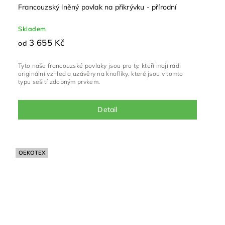
Francouzský lněný povlak na přikrývku - přírodní
Skladem
3 655 Kč
od
Tyto naše francouzské povlaky jsou pro ty, kteří mají rádi
originální vzhled a uzávěry na knoflíky, které jsou v tomto
typu sešití zdobným prvkem.
Detail
OEKOTEX