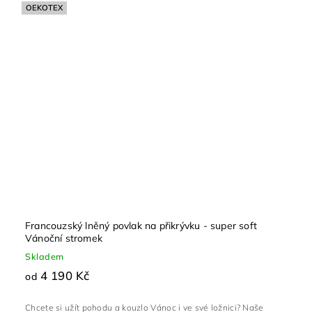
OEKOTEX
Francouzský lněný povlak na přikrývku - super soft
Vánoční stromek
Skladem
4 190 Kč
od
Chcete si užít pohodu a kouzlo Vánoc i ve své ložnici? Naše