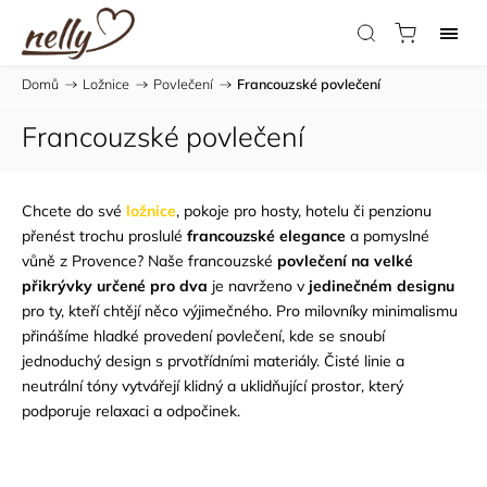
Domů
/
Ložnice
/
Povlečení
/
Francouzské povlečení
Francouzské povlečení
Chcete do své
ložnice
, pokoje pro hosty, hotelu či penzionu
přenést trochu proslulé
francouzské elegance
a pomyslné
vůně z Provence? Naše francouzské
povlečení na velké
přikrývky určené pro dva
je navrženo v
jedinečném designu
pro ty, kteří chtějí něco výjimečného. Pro milovníky minimalismu
přinášíme hladké provedení povlečení, kde se snoubí
jednoduchý design s prvotřídními materiály. Čisté linie a
neutrální tóny vytvářejí klidný a uklidňující prostor, který
podporuje relaxaci a odpočinek.