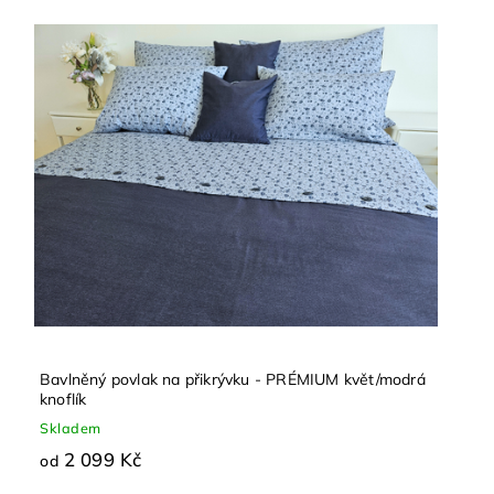
Bavlněný povlak na přikrývku - PRÉMIUM květ/modrá
knoflík
Skladem
2 099 Kč
od