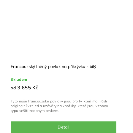
Francouzský lněný povlak na přikrývku - bílý
Skladem
3 655 Kč
od
Tyto naše francouzské povlaky jsou pro ty, kteří mají rádi
originální vzhled a uzávěry na knoflíky, které jsou v tomto
typu sešití zdobným prvkem.
Detail