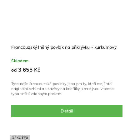
Francouzský lněný povlak na přikrývku - kurkumový
Skladem
3 655 Kč
od
Tyto naše francouzské povlaky jsou pro ty, kteří mají rádi
originální vzhled a uzávěry na knoflíky, které jsou v tomto
typu sešití zdobným prvkem.
Detail
OEKOTEX