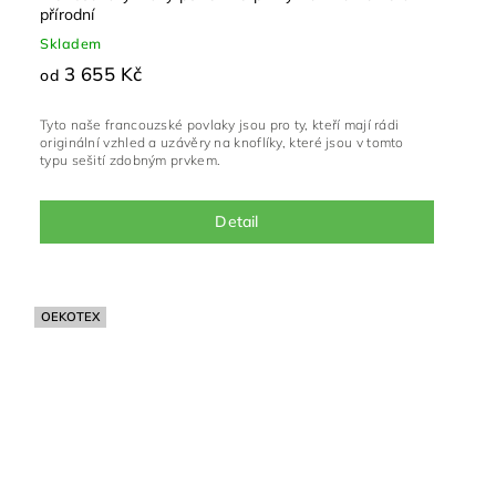
přírodní
Skladem
3 655 Kč
od
Tyto naše francouzské povlaky jsou pro ty, kteří mají rádi
originální vzhled a uzávěry na knoflíky, které jsou v tomto
typu sešití zdobným prvkem.
Detail
OEKOTEX