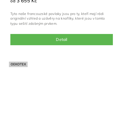
3 655 Kč
od
Tyto naše francouzské povlaky jsou pro ty, kteří mají rádi
originální vzhled a uzávěry na knoflíky, které jsou v tomto
typu sešití zdobným prvkem.
Detail
OEKOTEX