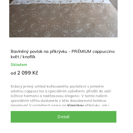
Bavlněný povlak na přikrývku - PRÉMIUM cappuccino
květ / knoflík
Skladem
2 099 Kč
od
Krásný jemný vzhled květovaného povlečení v jemném
odstínu cappuccino a speciálním uzávěrem, přináší do vaší
ložnice harmonii a nadčasovou eleganci. V tomto našem
spesiálním střihu dostanete z této dvoubarevné kolekce
maximum! V rozměrech nejen na
klasickou
přikrývku, ale i
francouzskou
.
Detail