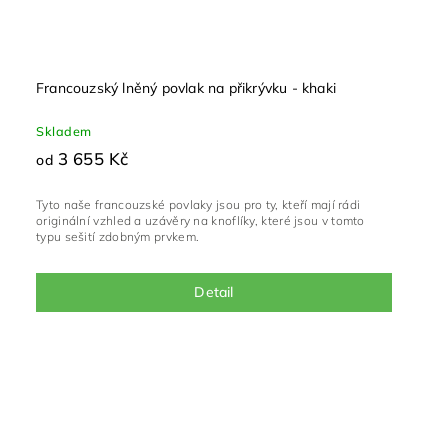
Francouzský lněný povlak na přikrývku - khaki
Skladem
3 655 Kč
od
Tyto naše francouzské povlaky jsou pro ty, kteří mají rádi
originální vzhled a uzávěry na knoflíky, které jsou v tomto
typu sešití zdobným prvkem.
Detail