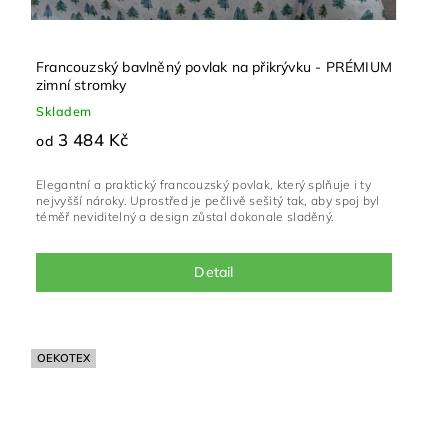
Francouzský bavlněný povlak na přikrývku - PRÉMIUM
zimní stromky
Skladem
3 484 Kč
od
Elegantní a praktický francouzský povlak, který splňuje i ty
nejvyšší nároky. Uprostřed je pečlivě sešitý tak, aby spoj byl
téměř neviditelný a design zůstal dokonale sladěný.
Detail
OEKOTEX