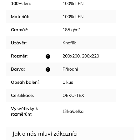
100% len
:
100% LEN
Materiál
:
100% LEN
Gramáž
:
185 g/m²
Uzávěr
:
Knoflík
Rozměr
:
200x200, 200x220
?
Barva
:
Přírodní
?
Obsah balení
:
1 kus
Certifikace
:
OEKO-TEX
Vysvětlivky k
šířka/délka
rozměrům
: