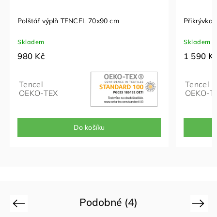
Polštář výplň TENCEL 70x90 cm
Přikrývka 
Skladem
Skladem
980 Kč
1 590 K
Tencel
Tencel
OEKO-TEX
OEKO-T
Do košíku
Podobné (4)
Previous
Next