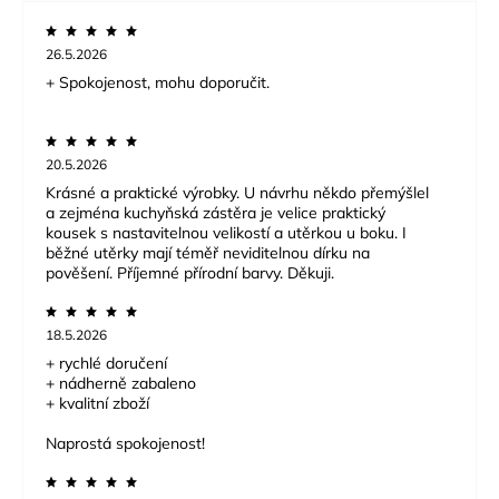
26.5.2026
+ Spokojenost, mohu doporučit.
20.5.2026
Krásné a praktické výrobky. U návrhu někdo přemýšlel
a zejména kuchyňská zástěra je velice praktický
kousek s nastavitelnou velikostí a utěrkou u boku. I
běžné utěrky mají téměř neviditelnou dírku na
pověšení. Příjemné přírodní barvy. Děkuji.
18.5.2026
+ rychlé doručení
+ nádherně zabaleno
+ kvalitní zboží
Naprostá spokojenost!