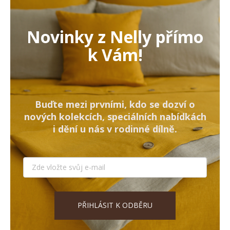
Novinky z Nelly přímo
k Vám!
Buďte mezi prvními, kdo se dozví o
nových kolekcích, speciálních nabídkách
i dění u nás v rodinné dílně.
PŘIHLÁSIT K ODBĚRU