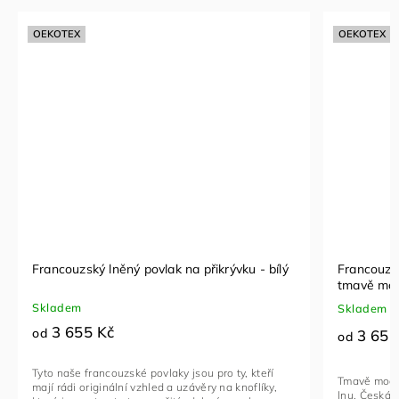
OEKOTEX
OEKOTEX
Francouzský lněný povlak na přikrývku - bílý
Francouzsk
tmavě mo
Skladem
Skladem
3 655 Kč
od
3 655
od
Tyto naše francouzské povlaky jsou pro ty, kteří
Tmavě modré
mají rádi originální vzhled a uzávěry na knoflíky,
lnu. Česká v