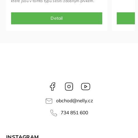
které jsou v tomto typu sešití zdobným prvkem.
Detail
Facebook
Instagram
NELLY
videa
obchod
@
nelly.cz
734 851 600
INSTAGRAM