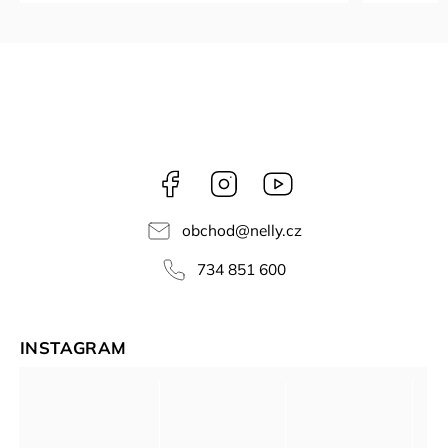
Facebook
Instagram
NELLY
videa
obchod
@
nelly.cz
734 851 600
INSTAGRAM