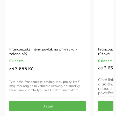
Francouzský lněný povlak na přikrývku -
Francouzsk
zeleno bílý
růžová
Skladem
Skladem
3 655
3 655 Kč
od
od
Čisté lini
Tyto naše francouzské povlaky jsou pro ty, kteří
a uklidňuj
mají rádi originální vzhled a uzávěry na knoflíky,
relaxaci 
které jsou v tomto typu sešití zdobným prvkem.
povlečení 
maximální
zachováva
Detail