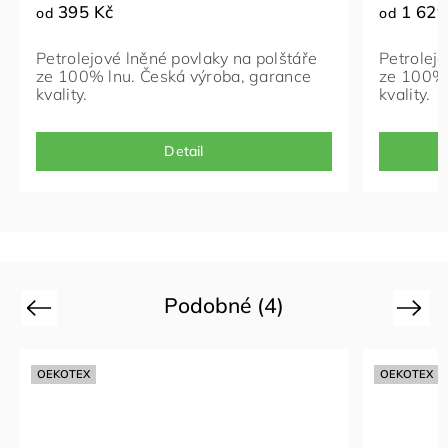
395 Kč
1 629
od
od
Petrolejové lněné povlaky na polštáře
Petrolejo
ze 100% lnu. Česká výroba, garance
ze 100% 
kvality.
kvality.
Detail
Podobné (4)
Previous
Next
OEKOTEX
OEKOTEX