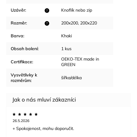
Uzávěr
:
Knoflík nebo zip
?
Rozměr
:
200x200, 200x220
?
Barva
:
Khaki
Obsah balení
:
1 kus
OEKO-TEX made in
Certifikace
:
GREEN
Vysvětlivky k
šířka/délka
rozměrům
:
26.5.2026
+ Spokojenost, mohu doporučit.