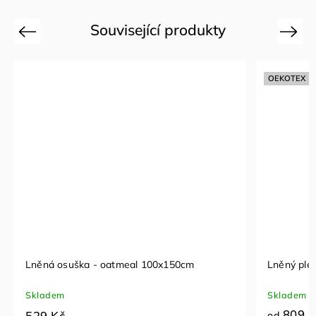
Související produkty
Previous
Next
OEKOTEX
Lněná osuška - oatmeal 100x150cm
Lněný pléd
Skladem
Skladem
809 K
529 Kč
od