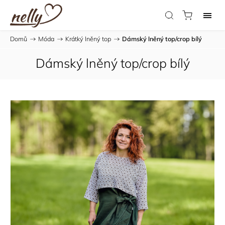
Domů
/
Móda
/
Krátký lněný top
/
Dámský lněný top/crop bílý
Dámský lněný top/crop bílý