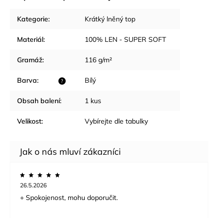
Kategorie
:
Krátký lněný top
Materiál
:
100% LEN - SUPER SOFT
Gramáž
:
116 g/m²
Barva
:
Bílý
?
Obsah balení
:
1 kus
Velikost
:
Vybírejte dle tabulky
26.5.2026
+ Spokojenost, mohu doporučit.