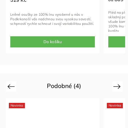
Pléd na plá
Lněné osušky ze 100% lnu vyrobené u nás v
skladný pomo
Podkrkonoší vás nadchnou svou vysokou savostí,
všude kam 
schpností rychle schnout i svojí variabilitou použití.
100% lnu vz
kvality.
Do košíku
Podobné (4)
Previous
Next
Novinka
Novinka