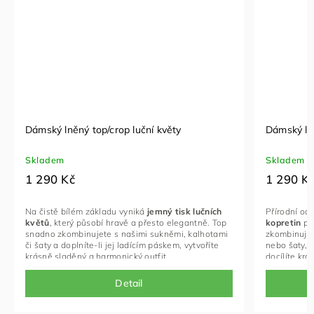
Dámský lněný top/crop luční květy
Dámský ln
Skladem
Skladem
1 290 Kč
1 290 K
Na čistě bílém základu vyniká
jemný tisk lučních
Přírodní od
květů
, který působí hravě a přesto elegantně. Top
kopretin
půs
snadno zkombinujete s našimi sukněmi, kalhotami
zkombinujet
či šaty a doplníte-li jej ladícím páskem, vytvoříte
nebo šaty, 
krásně sladěný a harmonický outfit.
docílíte kr
Detail