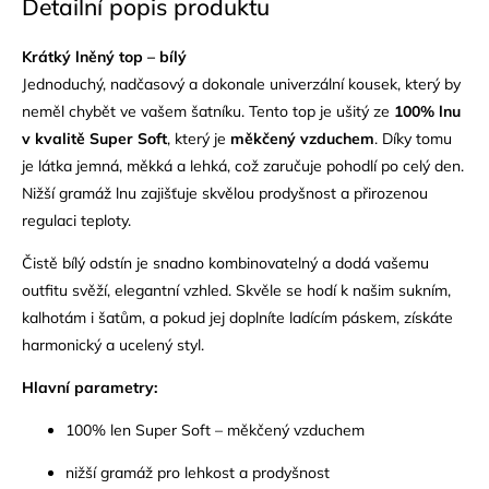
Detailní popis produktu
Krátký lněný top – bílý
Jednoduchý, nadčasový a dokonale univerzální kousek, který by
neměl chybět ve vašem šatníku. Tento top je ušitý ze
100% lnu
v kvalitě Super Soft
, který je
měkčený vzduchem
. Díky tomu
je látka jemná, měkká a lehká, což zaručuje pohodlí po celý den.
Nižší gramáž lnu zajišťuje skvělou prodyšnost a přirozenou
regulaci teploty.
Čistě bílý odstín je snadno kombinovatelný a dodá vašemu
outfitu svěží, elegantní vzhled. Skvěle se hodí k našim sukním,
kalhotám i šatům, a pokud jej doplníte ladícím páskem, získáte
harmonický a ucelený styl.
Hlavní parametry:
100% len Super Soft – měkčený vzduchem
nižší gramáž pro lehkost a prodyšnost