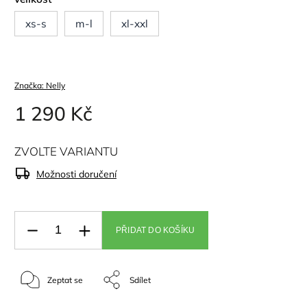
xs-s
m-l
xl-xxl
Značka:
Nelly
1 290 Kč
ZVOLTE VARIANTU
Možnosti doručení
PŘIDAT DO KOŠÍKU
Zeptat se
Sdílet