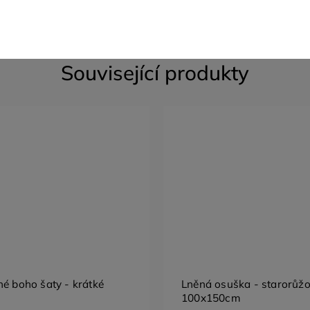
Související produkty
né boho šaty - krátké
Lněná osuška - starorůž
100x150cm