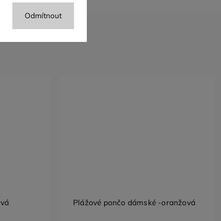
Odmítnout
ová
Plážové pončo dámské -oranžová