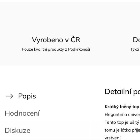
Vyrobeno v ČR
D
Pouze kvalitní produkty z Podkrkonoší
Týká
Detailní p
Popis
Krátký lněný top
Hodnocení
Elegantní a unive
Tento top je ušit
Diskuze
tomu je látka pří
vrstvení.