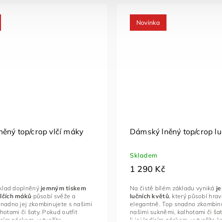
Novinka
ěný top/crop vlčí máky
Dámský lněný top/crop lu
Skladem
1 290 Kč
áklad doplněný
jemným tiskem
Na čistě bílém základu vyniká
j
lčích máků
působí svěže a
lučních květů
, který působí hra
nadno jej zkombinujete s našimi
elegantně. Top snadno zkombinu
hotami či šaty. Pokud outfit
našimi sukněmi, kalhotami či šat
ícím páskem, vytvoříte
li jej ladícím páskem, vytvoříte 