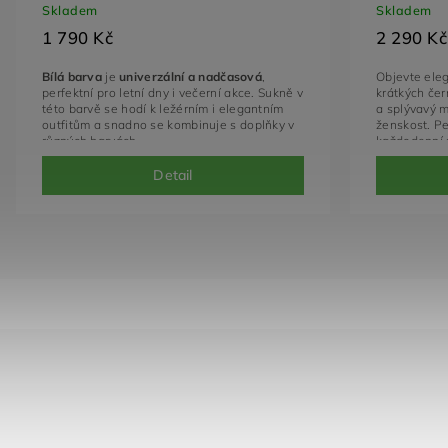
Skladem
Skladem
1 790 Kč
2 290 Kč
Bílá barva
je
univerzální a nadčasová
,
Objevte eleg
perfektní pro letní dny i večerní akce.
Sukně v
krátkých čer
této barvě se hodí k ležérním i elegantním
a splývavý m
outfitům a snadno se kombinuje s doplňky v
ženskost. Pe
různých barvách.
každodenní p
Detail