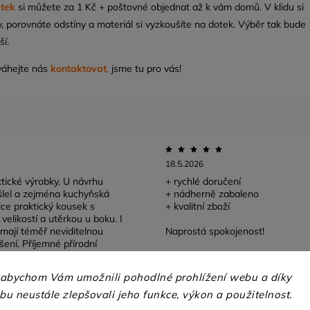
átek
si můžete za 1 Kč + poštovné objednat až k vám domů. V klidu si
, porovnáte odstíny a materiál si vyzkoušíte na dotek. Výběr tak bude
ší.
váhejte nás
kontaktovat
,
jsme tu pro vás!
18.5.2026
tické výrobky. U návrhu
+ rychlé doručení
lel a zejména kuchyňská
+ nádherně zabaleno
lice praktický kousek s
+ kvalitní zboží
velikostí a utěrkou u boku. I
mají téměř neviditelnou
Naprostá spokojenost!
šení. Příjemné přírodní
 abychom Vám umožnili pohodlné prohlížení webu a díky
u neustále zlepšovali jeho funkce, výkon a použitelnost.