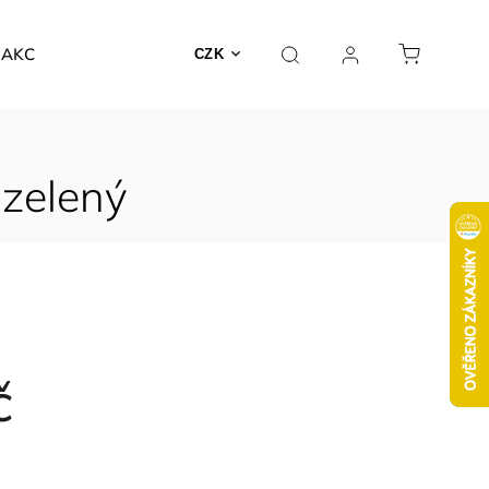
AKCE
CZK
 zelený
č