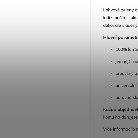
Lahvově zelený o
ladí s našimi sukn
dokonale sladěný 
Hlavní parametr
100% len S
jemnější ni
prodyšný a 
univerzální
barevně sla
Každá objednáv
komu ho darujete,
Více informací o 