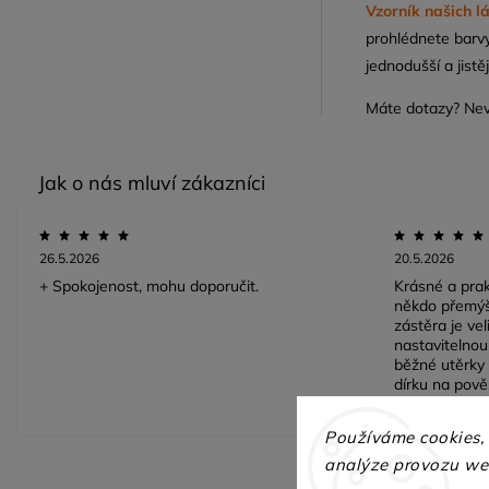
Vzorník našich l
prohlédnete barvy
jednodušší a jistěj
Máte dotazy? Ne
26.5.2026
20.5.2026
+ Spokojenost, mohu doporučit.
Krásné a prak
někdo přemýš
zástěra je ve
nastavitelnou 
běžné utěrky 
dírku na pově
barvy. Děkuji.
Používáme cookies,
analýze provozu web