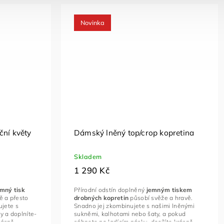
Novinka
ční květy
Dámský lněný top/crop kopretina
Skladem
1 290 Kč
emný tisk
Přírodní odstín doplněný
jemným tiskem
vě a přesto
drobných kopretin
působí svěže a hravě.
jete s
Snadno jej zkombinujete s našimi lněnými
y a doplníte-
sukněmi, kalhotami nebo šaty, a pokud
krásně
sáhnete po ladícím pásku, docílíte krásně