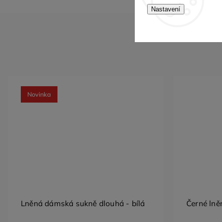
Nastavení
Novinka
Lněná dámská sukně dlouhá - bílá
Černé lně