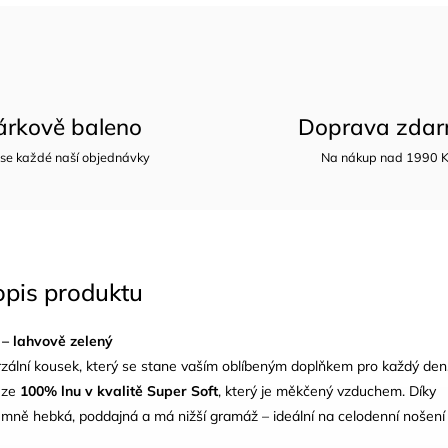
árkově baleno
Doprava zda
 se každé naší objednávky
Na nákup nad 1990 
opis produktu
 – lahvově zelený
rzální kousek, který se stane vaším oblíbeným doplňkem pro každý den
ý ze
100% lnu v kvalitě Super Soft
, který je měkčený vzduchem. Díky
jemně hebká, poddajná a má nižší gramáž – ideální na celodenní nošení 