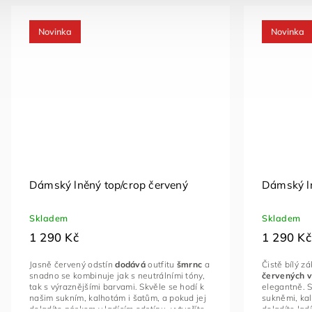
Novinka
Novinka
Dámský lněný top/crop červený
Dámský ln
Skladem
Skladem
1 290 Kč
1 290 Kč
Jasně červený odstín
dodává
outfitu
šmrnc
a
Čistě bílý z
snadno se kombinuje jak s neutrálními tóny,
červených v
tak s výraznějšími barvami. Skvěle se hodí k
elegantně. S
našim sukním, kalhotám i šatům, a pokud jej
sukněmi, kal
doladíte páskem v ladícím odstínu, vytvoříte
doladíte lad