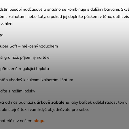
dstín působí nadčasově a snadno se kombinuje s dalšími barvami. Skv
ěmi, kalhotami nebo šaty, a pokud jej doplníte páskem v tónu, outfit zí
vzhled.
y:
uper Soft – měkčený vzduchem
žší gramáž, příjemný na těle
přirozeně regulující teplotu
 střih vhodný k sukním, kalhotám i šatům
díte s našimi pásky
ka
od nás odchází
dárkově zabalena
, aby balíček udělal radost tomu,
 ale stejně tak i vám,když objednáváte pro sebe.
materiálu v našem
blogu.