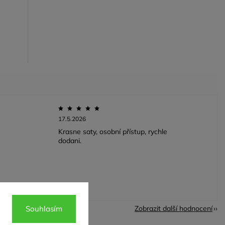
17.5.2026
Krasne saty, osobní přístup, rychle
dodani.
Zobrazit další hodnocení
Souhlasím