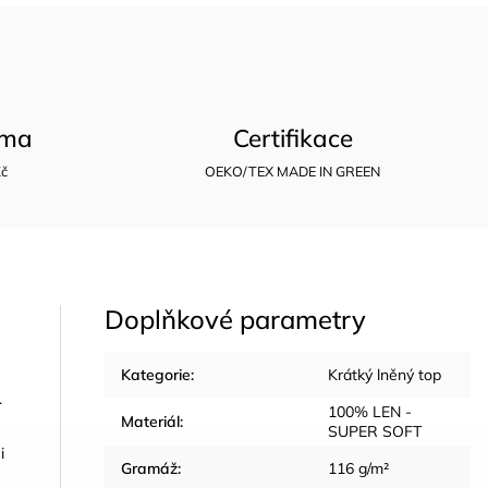
rma
Certifikace
Kč
OEKO/TEX MADE IN GREEN
Doplňkové parametry
Kategorie
:
Krátký lněný top
.
100% LEN -
Materiál
:
SUPER SOFT
i
Gramáž
:
116 g/m²