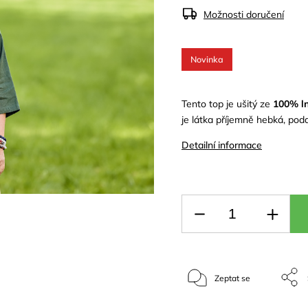
Možnosti doručení
Novinka
Tento top je ušitý ze
100% ln
je látka příjemně hebká, podd
Detailní informace
Zeptat se