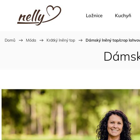
Ložnice
Kuchyň
Domů
/
Móda
/
Krátký lněný top
/
Dámský lněný top/crop lahvo
Dámský