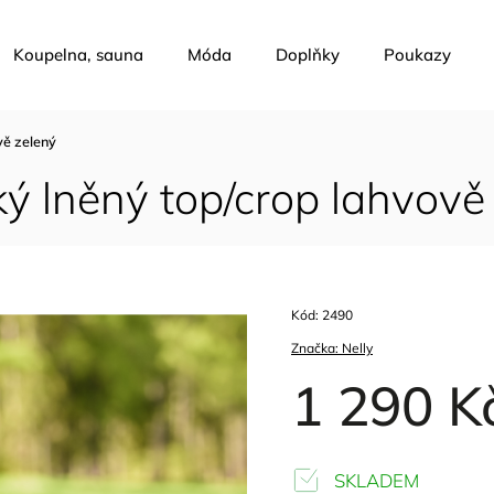
Koupelna, sauna
Móda
Doplňky
Poukazy
vě zelený
 lněný top/crop lahvově
Kód:
2490
Značka:
Nelly
1 290 K
SKLADEM