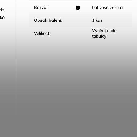
Barva
:
Lahvově zelená
?
ěle
ská
Obsah balení
:
1 kus
Vybírejte dle
Velikost
:
tabulky