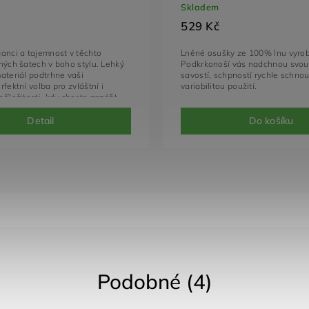
Skladem
529 Kč
anci a tajemnost v těchto
Lněné osušky ze 100% lnu vyro
ných šatech v boho stylu. Lehký
Podkrkonoší vás nadchnou svou
ateriál podtrhne vaši
savostí, schpností rychle schnout
rfektní volba pro zvláštní i
variabilitou použití.
říležitosti, kdy chcete zazářit.
Detail
Do košíku
Podobné (4)