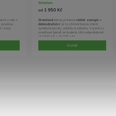
Skladem
1 950 Kč
od
bené u nás v
Oranžová
barva je barva
vášně
,
energie
a
 vysokou
dobrodružství
.
Je to ohnivá barva,
která
 i svojí
symbolizujesílu,
vitalitu a odvahu.
V ponču v
oranžové barvě se budete cítit sebevědomě,
atraktivně
a
plná života
.
Detail