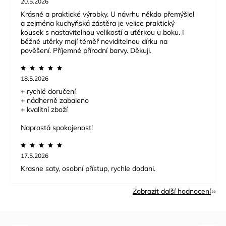
20.5.2026
Krásné a praktické výrobky. U návrhu někdo přemýšlel
a zejména kuchyňská zástěra je velice praktický
kousek s nastavitelnou velikostí a utěrkou u boku. I
běžné utěrky mají téměř neviditelnou dírku na
pověšení. Příjemné přírodní barvy. Děkuji.
18.5.2026
+ rychlé doručení
+ nádherně zabaleno
+ kvalitní zboží
Naprostá spokojenost!
17.5.2026
Krasne saty, osobní přístup, rychle dodani.
Zobrazit další hodnocení