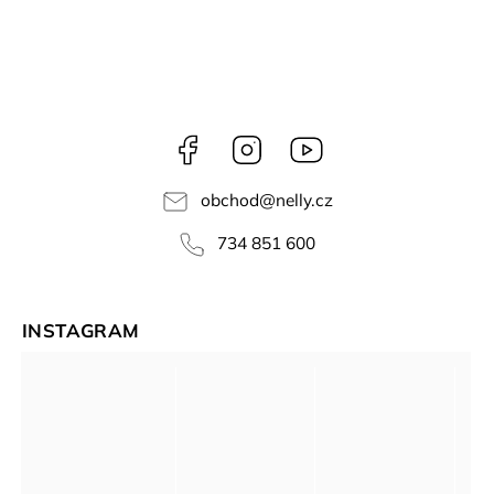
Facebook
Instagram
NELLY
videa
obchod
@
nelly.cz
734 851 600
INSTAGRAM