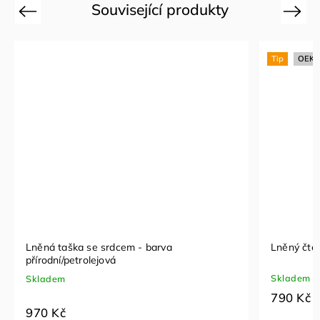
Související produkty
Previous
Next
Tip
OEKO
Lněná taška se srdcem - barva
Lněný čtec
přírodní/petrolejová
Skladem
Skladem
790 Kč
970 Kč