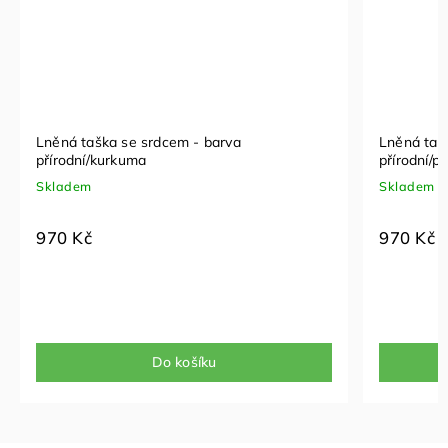
Lněná taška se srdcem - barva
Lněná taš
přírodní/kurkuma
přírodní/p
Skladem
Skladem
970 Kč
970 Kč
Do košíku