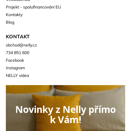
Projekt - spolufinancování EU
Kontakty
Blog
KONTAKT
obchod
@
nelly.cz
734 851 600
Facebook
Instagram
NELLY videa
Novinky z Nelly přímo
k Vám!