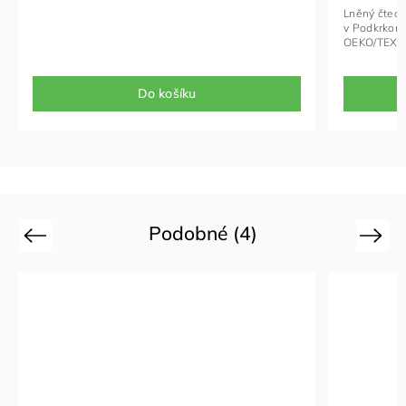
Lněný čtecí 
v Podkrkonoš
OEKO/TEX.
Do košíku
Podobné (4)
Previous
Next