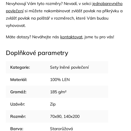
Nevyhovují Vám tyto rozměry? Nevadí, v sekci
jednobarevného
povlečení
si můžete nakombinovat zvlášť povlak na přikrývku a
zvlášť povlak na polštář v rozměrech, které Vám budou
vyhovovat.
Máte dotazy? Neváhejte nás
kontaktovat
, jsme tu pro vás!
Doplňkové parametry
Kategorie
:
Sety lněné povlečení
Materiál
:
100% LEN
Gramáž
:
185 g/m²
Uzávěr
:
Zip
Rozměr
:
70x90, 140x200
Barva
:
Starorůžová