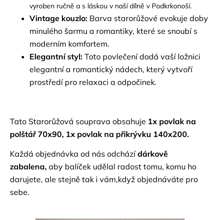
vyroben ručně a s láskou v naší dílně v Podkrkonoší.
Vintage kouzlo:
Barva starorůžové evokuje doby
minulého šarmu a romantiky, které se snoubí s
moderním komfortem.
Elegantní styl:
Toto povlečení dodá vaší ložnici
elegantní a romantický nádech, který vytvoří
prostředí pro relaxaci a odpočinek.
Tato Starorůžová souprava obsahuje
1x povlak na
polštář 70x90, 1x povlak na přikrývku 140x200.
Každá objednávka od nás odchází
dárkově
zabalena,
aby balíček udělal radost tomu, komu ho
darujete, ale stejně tak i vám,když objednáváte pro
sebe.