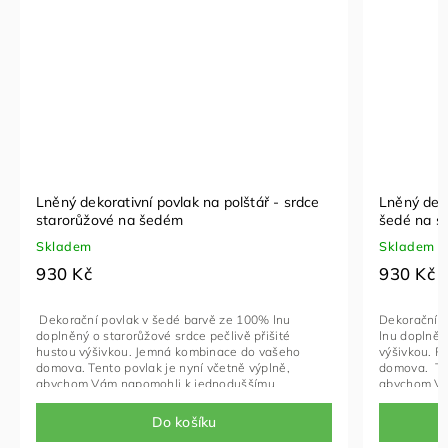
Lněný dekorativní povlak na polštář - srdce
Lněný deko
starorůžové na šedém
šedé na s
Skladem
Skladem
930 Kč
930 Kč
Dekorační povlak v šedé barvě ze 100% lnu
Dekorační p
doplněný o starorůžové srdce pečlivě přišité
lnu doplněn
hustou výšivkou. Jemná kombinace do vašeho
výšivkou. 
domova. Tento povlak je nyní včetně výplně,
domova. Ten
abychom Vám napomohli k jednoduššímu
abychom Vá
obdarování, můžete si připsat do poznámky text,
obdarování,
který vložíme do obálky a přiložíme do dárkově
který vloží
Do košíku
baleného balíčku. Již rozbalování bude zážitkem!
baleného ba