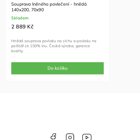
Souprava lněného povlečení - hnědá
140x200, 70x90
Skladem
2 889 Kč
Hnědá souprava povlaku na cíchu a povlaku na
polštář ze 100% lnu. Česká výroba, garance
kvality.
Do košíku
Facebook
Instagram
NELLY