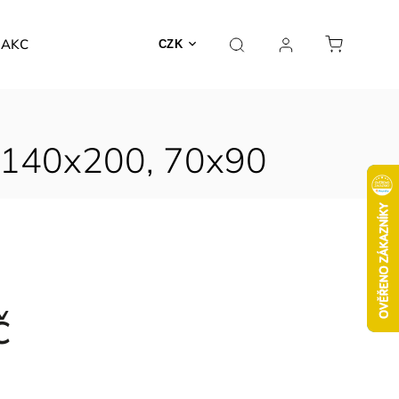
AKCE
CZK
á 140x200, 70x90
č