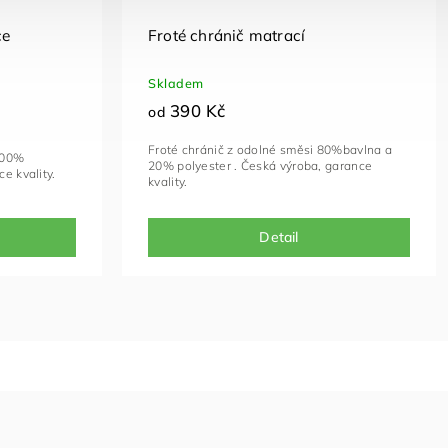
ce
Froté chránič matrací
Skladem
390 Kč
od
Froté chránič z odolné směsi 80%bavlna a
100%
20% polyester . Česká výroba, garance
nce kvality.
kvality.
Detail