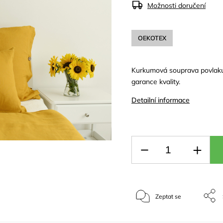
Možnosti doručení
OEKOTEX
Kurkumová souprava povlaku 
garance kvality.
Detailní informace
Zeptat se