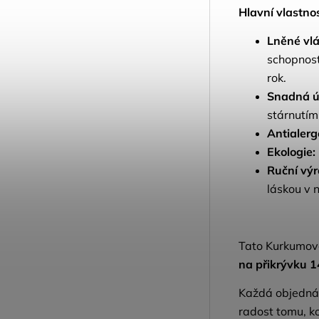
Hlavní vlastnos
Lněné vl
schopnost
rok.
Snadná ú
stárnutím 
Antialerg
Ekologie:
Ruční výr
láskou v n
Tato Kurkumov
na přikrývku 
Každá objedná
radost tomu, k