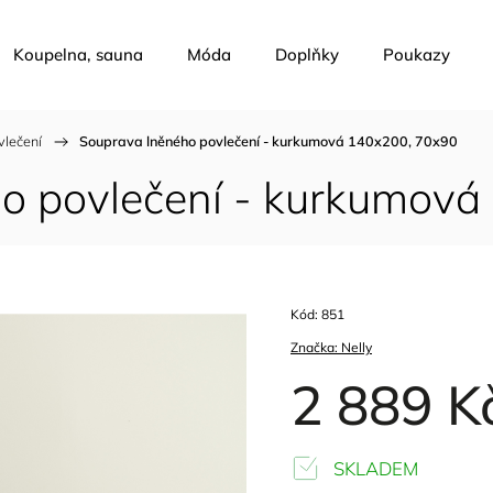
Koupelna, sauna
Móda
Doplňky
Poukazy
vlečení
/
Souprava lněného povlečení - kurkumová 140x200, 70x90
o povlečení - kurkumov
Kód:
851
Značka:
Nelly
2 889 K
SKLADEM