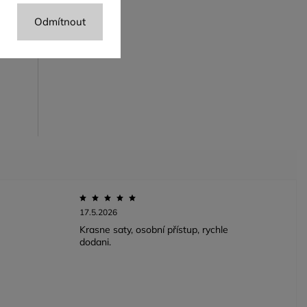
Odmítnout
17.5.2026
Krasne saty, osobní přístup, rychle
dodani.