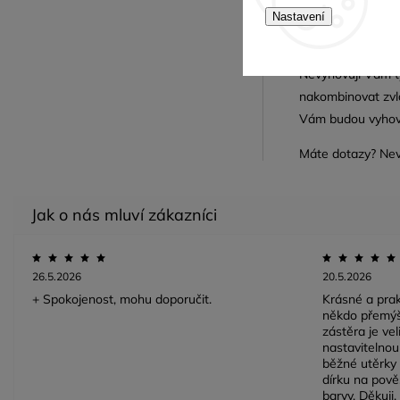
Pro jednodušší v
Nastavení
dopravou zdarma 
Nevyhovují Vám t
nakombinovat zvlá
Vám budou vyhov
Máte dotazy? Ne
26.5.2026
20.5.2026
+ Spokojenost, mohu doporučit.
Krásné a prak
někdo přemýš
zástěra je ve
nastavitelnou 
běžné utěrky 
dírku na pově
barvy. Děkuji.