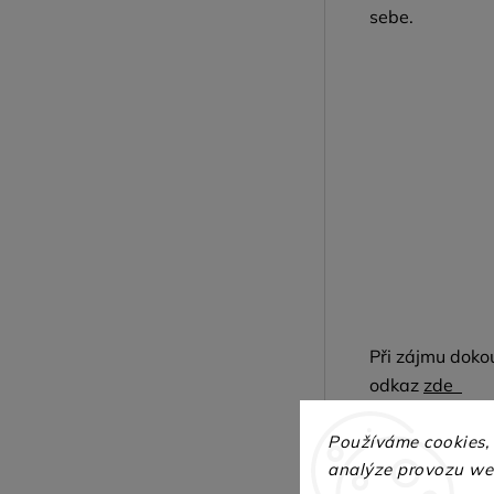
sebe.
Při zájmu doko
odkaz
zde
Používáme cookies,
analýze provozu web
Více informací o