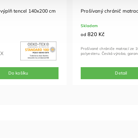
 výplň tencel 140x200 cm
Prošívaný chránič matra
Skladem
820 Kč
od
Prošívané chrániče matrací ze 
EX
polyesteru. Česká výroba, gara
Do košíku
Detail