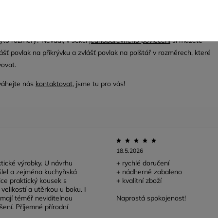
ýběr si můžete objednat
vzorník
barev
lněného materiálu za 89,-Kč s
od České pošty.
yto rozměry? Nevadí, v sekci
jednobarevného povlečení
si můžete
šť povlak na přikrývku a zvlášť povlak na polštář v rozměrech, které
ovat.
váhejte nás
kontaktovat
, jsme tu pro vás!
18.5.2026
tické výrobky. U návrhu
+ rychlé doručení
lel a zejména kuchyňská
+ nádherně zabaleno
lice praktický kousek s
+ kvalitní zboží
velikostí a utěrkou u boku. I
mají téměř neviditelnou
Naprostá spokojenost!
šení. Příjemné přírodní