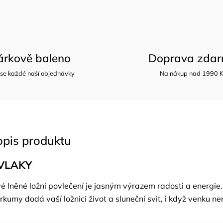
árkově baleno
Doprava zda
 se každé naší objednávky
Na nákup nad 1990 
opis produktu
VLAKY
 lněné ložní povlečení je jasným výrazem radosti a energie.
rkumy dodá vaší ložnici život a sluneční svit, i když venku ne