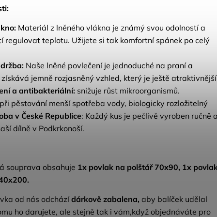
ti:
ákno:
Materiál z lněného vlákna je známý svou odolností a
í regulovat teplotu. Užijete si tak komfortní spánek po celý
držba:
Naše lněné povlečení je jednoduché na praní a
získává jemně rozjasněný vzhled, který je ještě atraktivnější
ení a antibakteriální:
snižuje růst mikroorganismů.
při pěstování menší spotřeba vody, biologicky rozložitelný
oba v České Republice
: Každý kus je pečlivě vyroben ručně a
aší dílně v Podkrkonoší.
á souprava obsahuje
1x povlak na polštář 70x90, 1x povla
140x200.
vka od nás odchází
dárkově zabalena,
aby balíček udělal
omu ho darujete, ale stejně tak i vám,když objednáváte pro