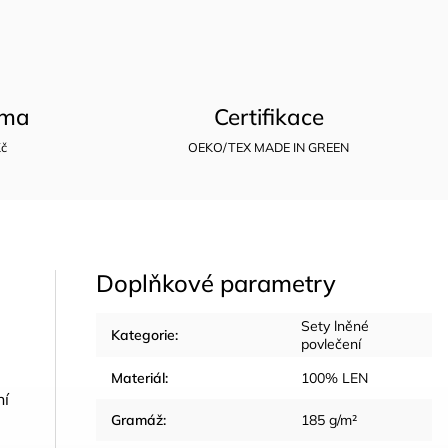
rma
Certifikace
Kč
OEKO/TEX MADE IN GREEN
Doplňkové parametry
Sety lněné
Kategorie
:
povlečení
Materiál
:
100% LEN
ní
Gramáž
:
185 g/m²