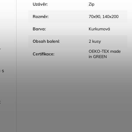
Uzávěr
:
Zip
Rozměr
:
70x90, 140x200
Barva
:
Kurkumová
Obsah balení
:
2 kusy
.
OEKO-TEX made
Certifikace
:
in GREEN
 s
k