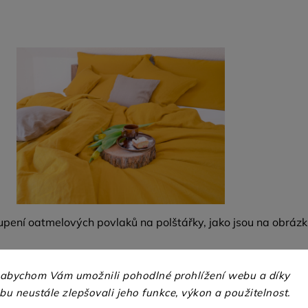
upení oatmelových povlaků na polštářky, jako jsou na obrázk
 abychom Vám umožnili pohodlné prohlížení webu a díky
u neustále zlepšovali jeho funkce, výkon a použitelnost.
 materiálu v našem
blogu
.