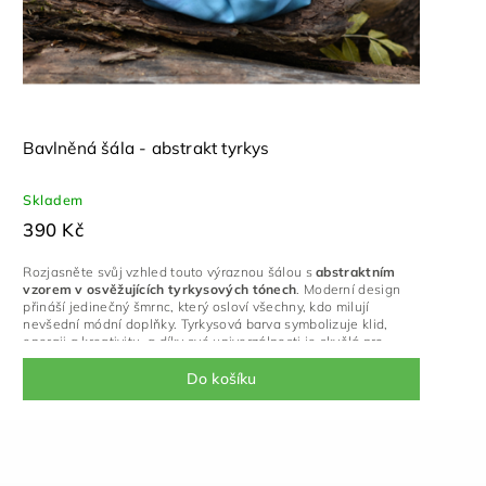
Bavlněná šála - abstrakt tyrkys
Skladem
390 Kč
Rozjasněte svůj vzhled touto výraznou šálou s
abstraktním
vzorem v osvěžujících tyrkysových tónech
. Moderní design
přináší jedinečný šmrnc, který osloví všechny, kdo milují
nevšední módní doplňky. Tyrkysová barva symbolizuje klid,
energii a kreativitu, a díky své univerzálnosti je skvělá pro
každou sezónu.
Do košíku