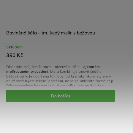
Bavlněná šála - tm. šedý melír s béžovou
Skladem
390 Kč
Obohaťte svůj šatník touto univerzální šálou v
jemném
melírovaném provedení
, která kombinuje tmavě šedé a
béžové tóny. Je navržena tak, aby ladila s jakýmkoliv stylem –
ať už preferujete ležérní oblečení, nebo se oblékáte formálněji.
Díky neutrálním barvám je skvělou volbou pro muže i ženy,
Do košíku