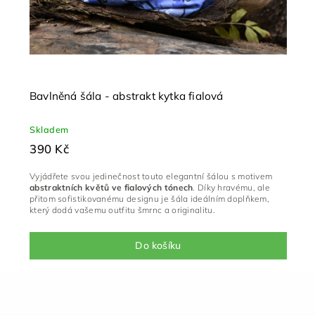
Bavlněná šála - abstrakt kytka fialová
Skladem
390 Kč
Vyjádřete svou jedinečnost touto elegantní šálou s motivem
abstraktních květů ve fialových tónech
. Díky hravému, ale
přitom sofistikovanému designu je šála ideálním doplňkem,
který dodá vašemu outfitu šmrnc a originalitu.
Do košíku