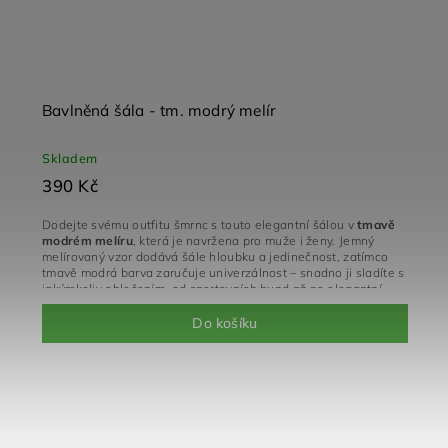
Bavlněná šála - tm. modrý melír
Skladem
390 Kč
Dodejte svému outfitu šmrnc s touto elegantní šálou v
tmavě
modrém melíru
, která je navržena pro muže i ženy. Jemný
melírovaný vzor dodává šále hloubku a jedinečnost, zatímco
tmavě modrá barva zaručuje univerzálnost – snadno ji sladíte s
jakýmkoliv oblečením, od sportovních bund až po elegantní
kabáty.
Do košíku