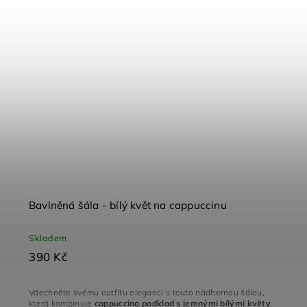
Bavlněná šála - bílý květ na cappuccinu
Skladem
390 Kč
Vdechněte svému outfitu eleganci s touto nádhernou šálou,
která kombinuje
cappuccino podklad s jemnými bílými květy
.