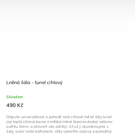
Lněná šála - tunel cihlový
Skladem
490 Kč
Objevte univerzálnost a pohodlí naší cihlové lněné šály tunel.
Její teplá cihlová barva a měkká lněná tkanina dodají vašemu
outfitu šmrnc a zároveň vás zahřejí. Ať už ji zkombinujete s
šaty, sukní nebo kalhotami, vždy vytvoříte stylový a pohodlný