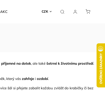
AKCE
CZK
n
příjemné na dotek
, ale také
šetrné k životnímu prostředí
.
něk, který vás
zahřeje
i
ozdobí
.
íce šál si přejete zabalit každou zvlášť do krabičky či bez