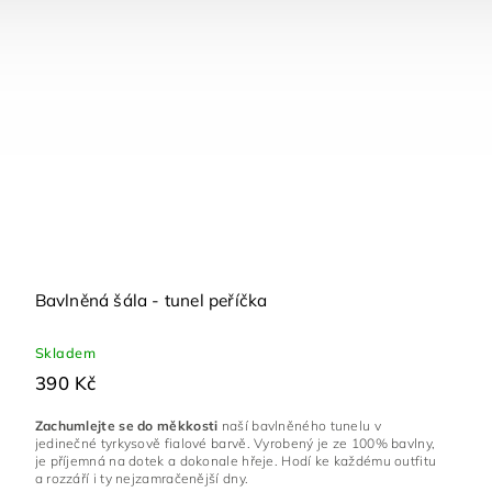
Bavlněná šála - tunel peříčka
Skladem
390 Kč
Zachumlejte se do měkkosti
naší bavlněného tunelu v
jedinečné tyrkysově fialové barvě. Vyrobený je ze 100% bavlny,
je příjemná na dotek a dokonale hřeje. Hodí ke každému outfitu
a rozzáří i ty nejzamračenější dny.