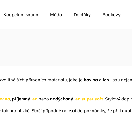
Koupelna, sauna
Móda
Doplňky
Poukazy
valitnějších přírodních materiálů, jako je
bavlna
a
len
. Jsou neje
avlna
,
příjemný
len
nebo
nadýchaný
len super soft
. Stylový dopl
 tak pro blízké. Stačí případně napsat do poznámky, že při koupi v