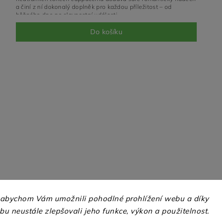
a činí z ní dokonalý doplněk pro každou příležitost – od
běžného dne po slavnostní události.
Do košíku
 abychom Vám umožnili pohodlné prohlížení webu a díky
u neustále zlepšovali jeho funkce, výkon a použitelnost.