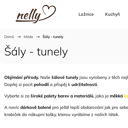
Ložnice
Kuchyň
Domů
/
Móda
/
Šály - tunely
Šály - tunely
Objímání přírody.
Naše
šálové tunely
jsou vyrobeny z těch nejk
Dopřej si pocit
pohodlí
a přispěj k
udržitelnosti
.
Vyberte si ze
široké palety barev a materiálů
, jako je
měkká
b
A navíc
dárkově balené
pro ještě lepší obdarování jak pro sebe
krabiček do nákupní tašky, kterou vyrábíme z našich látek.