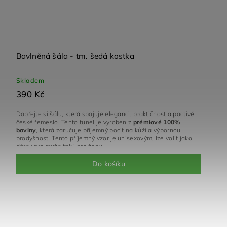
Bavlněná šála - tm. šedá kostka
Skladem
390 Kč
Dopřejte si šálu, která spojuje eleganci, praktičnost a poctivé
české řemeslo. Tento tunel je vyroben z
prémiové 100%
bavlny
, která zaručuje příjemný pocit na kůži a výbornou
prodyšnost. Tento příjemný vzor je unisexovým, lze volit jako
dárek pro muže tak i pro ženy.
Do košíku