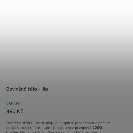
Bavlněná šála - lila
Skladem
390 Kč
Dopřejte si šálu, která spojuje eleganci, praktičnost a poctivé
české řemeslo. Tento tunel je vyroben z
prémiové 100%
bavlny
, která zaručuje příjemný pocit na kůži a výbornou