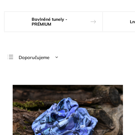
Bavlněné tunely -
Ln
PRÉMIUM
Doporučujeme
Nejlevnější
Nejdražší
Nejprodávanější
Abecedně