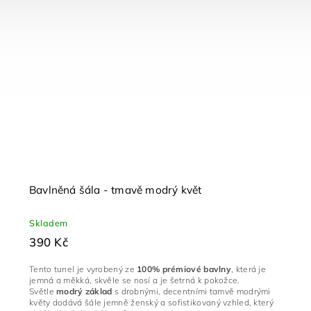
Bavlněná šála - tmavě modrý květ
Skladem
390 Kč
Tento tunel je vyrobený ze
100% prémiové bavlny
, která je
jemná a měkká, skvěle se nosí a je šetrná k pokožce.
Světle
modrý základ
s drobnými, decentními tamvě modrými
květy dodává šále jemně ženský a sofistikovaný vzhled, který