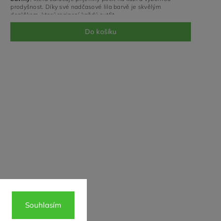
prodyšnost. Díky své nadčasové lila barvě je skvělým
doplňkem, který rozjasní každý outfit.
Do košíku
Souhlasím