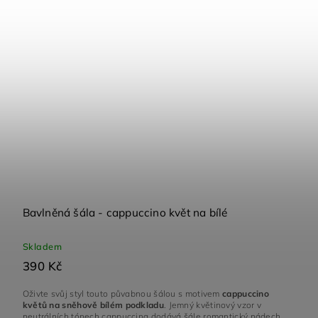
Bavlněná šála - cappuccino květ na bílé
Skladem
390 Kč
Oživte svůj styl touto půvabnou šálou s motivem
cappuccino
květů na sněhově bílém podkladu
. Jemný květinový vzor v
neutrálních tónech cappuccina dodává šále romantický nádech