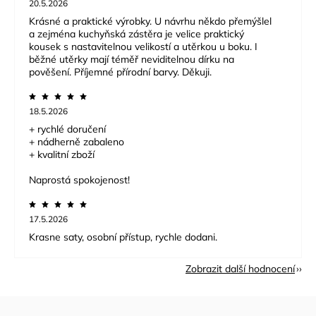
20.5.2026
Krásné a praktické výrobky. U návrhu někdo přemýšlel
a zejména kuchyňská zástěra je velice praktický
kousek s nastavitelnou velikostí a utěrkou u boku. I
běžné utěrky mají téměř neviditelnou dírku na
pověšení. Příjemné přírodní barvy. Děkuji.
18.5.2026
+ rychlé doručení
+ nádherně zabaleno
+ kvalitní zboží
Naprostá spokojenost!
17.5.2026
Krasne saty, osobní přístup, rychle dodani.
Zobrazit další hodnocení