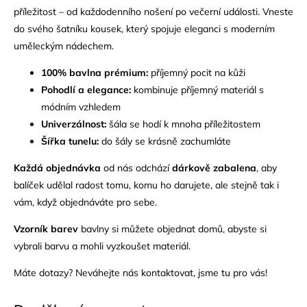
příležitost – od každodenního nošení po večerní události.
Vneste
do svého šatníku kousek, který spojuje eleganci s moderním
uměleckým nádechem.
100% bavlna prémium:
příjemný pocit na kůži
Pohodlí a elegance:
kombinuje příjemný materiál s
módním vzhledem
Univerzálnost:
šála se hodí k mnoha příležitostem
Šířka tunelu:
do šály se krásně zachumláte
Každá objednávka
od nás odchází
dárkově zabalena
, aby
balíček udělal radost tomu, komu ho darujete, ale stejně tak i
vám, když objednáváte pro sebe.
Vzorník barev
bavlny si můžete objednat domů, abyste si
vybrali barvu a mohli vyzkoušet materiál.
Máte dotazy? Neváhejte nás
kontaktovat
, jsme tu pro vás!