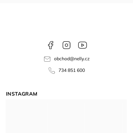
Facebook
Instagram
NELLY
videa
obchod
@
nelly.cz
734 851 600
INSTAGRAM