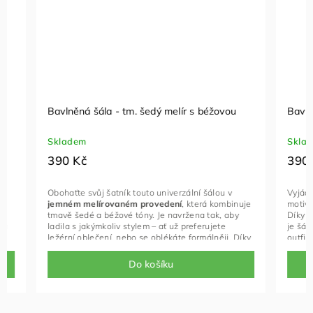
Bavlněná šála - tm. šedý melír s béžovou
Bavlněná š
Skladem
Skladem
390 Kč
390 Kč
Obohaťte svůj šatník touto univerzální šálou v
Vyjádřete s
jemném melírovaném provedení
, která kombinuje
motivem
ab
tmavě šedé a béžové tóny. Je navržena tak, aby
Díky hravém
ladila s jakýmkoliv stylem – ať už preferujete
je šála ide
ležérní oblečení, nebo se oblékáte formálněji. Díky
outfitu šmrn
neutrálním barvám je skvělou volbou pro muže i
ženy,
Do košíku