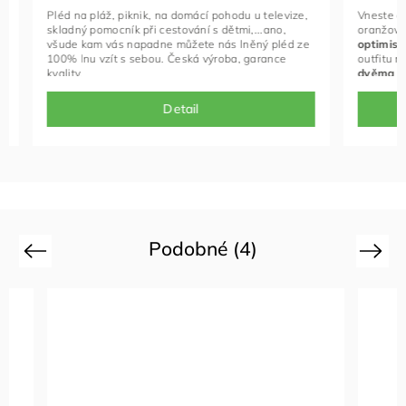
Pléd na pláž, piknik, na domácí pohodu u televize,
Vneste do s
skladný pomocník při cestování s dětmi,...ano,
oranžové b
všude kam vás napadne můžete nás lněný pléd ze
optimistick
100% lnu vzít s sebou. Česká výroba, garance
outfitu rad
kvality.
dvěma prak
pohodlně sc
drobnosti. 
Detail
který udělá
Podobné (4)
Previous
Next