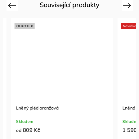
Související produkty
Previous
Next
OEKOTEX
Novinka
Lněný pléd oranžová
Lněná dám
Skladem
Skladem
809 Kč
1 590 K
od