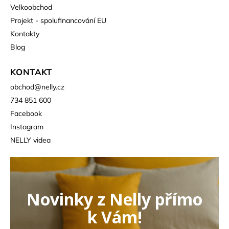
Velkoobchod
Projekt - spolufinancování EU
Kontakty
Blog
KONTAKT
obchod
@
nelly.cz
734 851 600
Facebook
Instagram
NELLY videa
Novinky z Nelly přímo
k Vám!