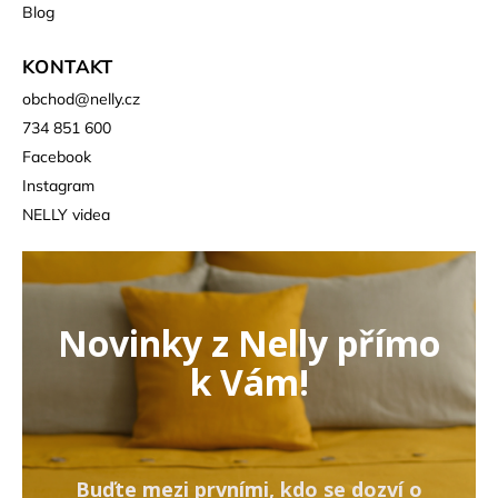
Blog
KONTAKT
obchod
@
nelly.cz
734 851 600
Facebook
Instagram
NELLY videa
Novinky z Nelly přímo
k Vám!
Buďte mezi prvními, kdo se dozví o