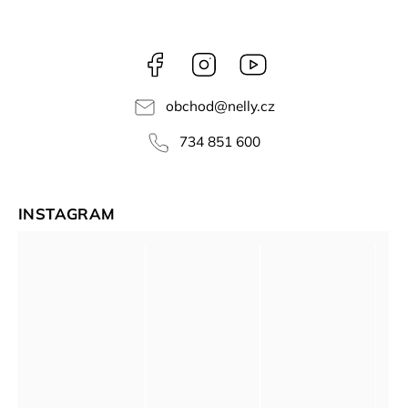
Facebook
Instagram
NELLY
videa
obchod
@
nelly.cz
734 851 600
INSTAGRAM