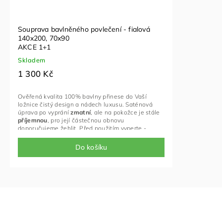
Souprava bavlněného povlečení - fialová
140x200, 70x90
AKCE 1+1
Skladem
1 300 Kč
Ověřená kvalita 100% bavlny přinese do Vaší
ložnice čistý design a nádech luxusu. Saténová
úprava po vyprání
zmatní
, ale na pokožce je stále
příjemnou
, pro její částečnou obnovu
doporučujeme žehlit. Před použitím vyperte -
povlaky jsou větší před vysrážením v pračce.
Do košíku