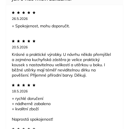
26.5.2026
+ Spokojenost, mohu doporučit.
20.5.2026
Krásné a praktické výrobky. U návrhu někdo přemýšlel
a zejména kuchyňská zástěra je velice praktický
kousek s nastavitelnou velikostí a utěrkou u boku. I
běžné utěrky mají téměř neviditelnou dírku na
pověšení. Příjemné přírodní barvy. Děkuji.
18.5.2026
+ rychlé doručení
+ nádherně zabaleno
+ kvalitní zboží
Naprostá spokojenost!