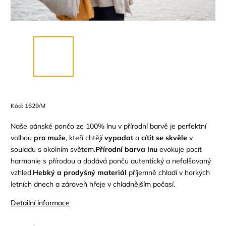
Kód:
1629/M
Naše pánské pončo ze 100% lnu v přírodní barvě je perfektní
volbou
pro
muže
,
kteří chtějí
vypadat
a
cítit se skvěle
v
souladu s okolním světem.
Přírodní barva lnu
evokuje pocit
harmonie s přírodou a dodává ponču autentický a nefalšovaný
vzhled.
Hebký a prodyšný materiál
příjemně chladí v horkých
letních dnech a zároveň hřeje v chladnějším počasí.
Detailní informace