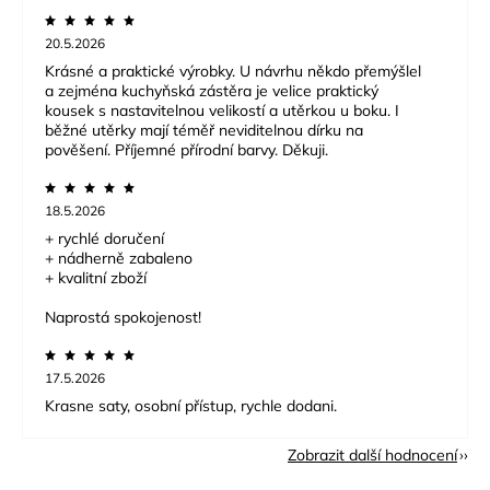
20.5.2026
Krásné a praktické výrobky. U návrhu někdo přemýšlel
a zejména kuchyňská zástěra je velice praktický
kousek s nastavitelnou velikostí a utěrkou u boku. I
běžné utěrky mají téměř neviditelnou dírku na
pověšení. Příjemné přírodní barvy. Děkuji.
18.5.2026
+ rychlé doručení
+ nádherně zabaleno
+ kvalitní zboží
Naprostá spokojenost!
17.5.2026
Krasne saty, osobní přístup, rychle dodani.
Zobrazit další hodnocení