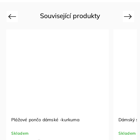
Související produkty
Previous
Next
Plážové pončo dámské -kurkuma
Dámský sau
Skladem
Skladem