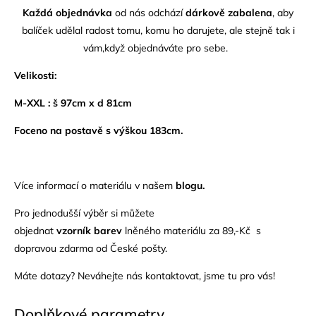
Každá objednávka
od nás odchází
dárkově zabalena
, aby
balíček udělal radost tomu, komu ho darujete, ale stejně tak i
vám,když objednáváte pro sebe.
Velikosti:
M-XXL : š 97cm x d 81cm
Foceno na postavě s výškou 183cm.
Více informací o materiálu v našem
blogu.
Pro jednodušší výběr si můžete
objednat
vzorník
barev
lněného materiálu za 89,-Kč s
dopravou zdarma od České pošty.
Máte dotazy? Neváhejte nás
kontaktovat
, jsme tu pro vás!
Doplňkové parametry