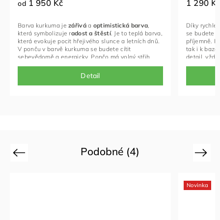
1 950 Kč
1 290 K
od
Barva kurkuma je
zářivá
a
optimistická barva
,
Díky rychle
která symbolizuje r
adost a
štěstí
.
Je to teplá barva,
se budete v 
která evokuje pocit hřejivého slunce a letních dnů.
příjemně. Ki
V ponču v barvě kurkuma se budete cítit
tak i k baz
sebevědomě a energicky. Pončo má volný střih,
detail, vždy
takže se v něm budete cítit pohodlně po celý den.
dárkem přím
chcete darov
Detail
Podobné (4)
Previous
Next
Novinka