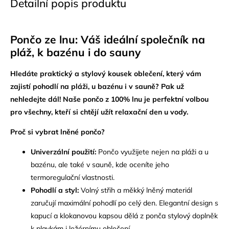
Detailní popis produktu
Pončo ze lnu: Váš ideální společník na
pláž, k bazénu i do sauny
Hledáte praktický a stylový kousek oblečení, který vám
zajistí pohodlí na pláži, u bazénu i v sauně? Pak už
nehledejte dál! Naše pončo z 100% lnu je perfektní volbou
pro všechny, kteří si chtějí užít relaxační den u vody.
Proč si vybrat lněné pončo?
Univerzální použití:
Pončo využijete nejen na pláži a u
bazénu, ale také v sauně, kde oceníte jeho
termoregulační vlastnosti.
Pohodlí a styl:
Volný střih a měkký lněný materiál
zaručují maximální pohodlí po celý den. Elegantní design s
kapucí a klokanovou kapsou dělá z ponča stylový doplněk
k plavkám i ležérnímu oblečení.