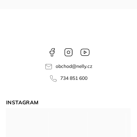
Facebook
Instagram
NELLY
videa
obchod
@
nelly.cz
734 851 600
INSTAGRAM