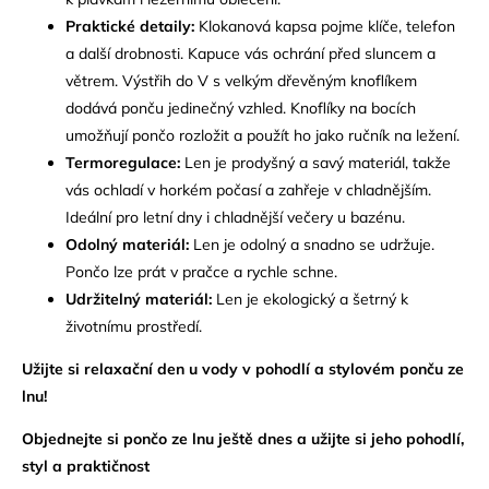
Praktické detaily:
Klokanová kapsa pojme klíče, telefon
a další drobnosti. Kapuce vás ochrání před sluncem a
větrem. Výstřih do V s velkým dřevěným knoflíkem
dodává ponču jedinečný vzhled. Knoflíky na bocích
umožňují pončo rozložit a použít ho jako ručník na ležení.
Termoregulace:
Len je prodyšný a savý materiál, takže
vás ochladí v horkém počasí a zahřeje v chladnějším.
Ideální pro letní dny i chladnější večery u bazénu.
Odolný materiál:
Len je odolný a snadno se udržuje.
Pončo lze prát v pračce a rychle schne.
Udržitelný materiál:
Len je ekologický a šetrný k
životnímu prostředí.
Užijte si relaxační den u vody v pohodlí a stylovém ponču ze
lnu!
Objednejte si pončo ze lnu ještě dnes a užijte si jeho pohodlí,
styl a praktičnost