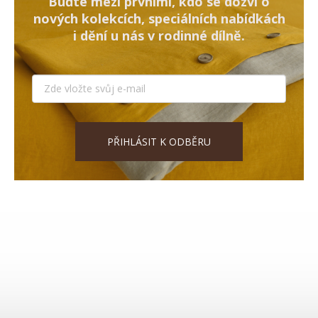
Buďte mezi prvními, kdo se dozví o
nových kolekcích, speciálních nabídkách
i dění u nás v rodinné dílně.
PŘIHLÁSIT K ODBĚRU