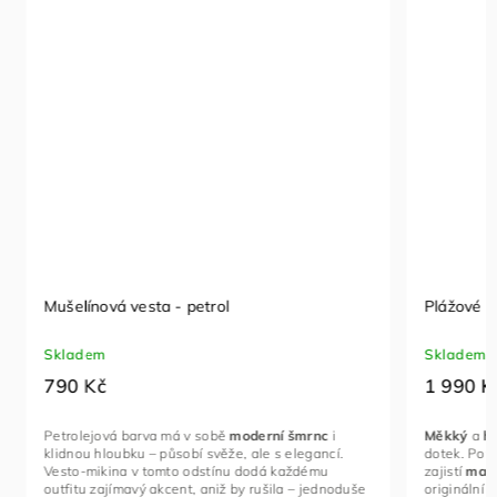
Mušelínová vesta - petrol
Plážové p
Skladem
Skladem
790 Kč
1 990 K
Petrolejová barva má v sobě
moderní
šmrnc
i
Měkký
a
he
klidnou hloubku – působí svěže, ale s elegancí.
dotek. Ponč
Vesto-mikina v tomto odstínu dodá každému
zajistí
maxi
outfitu zajímavý akcent, aniž by rušila – jednoduše
originální 