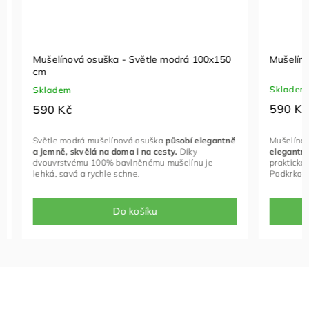
Mušelínová osuška - Světle modrá 100x150
Mušelínov
cm
Skladem
Skladem
590 Kč
590 Kč
Mušelínová
Světle modrá mušelínová osuška
působí elegantně
elegantně 
a jemně, skvělá na doma i na cesty.
Díky
praktické po
dvouvrstvému 100% bavlněnému mušelínu je
Podkrkonoší
lehká, savá a rychle schne.
Do košíku