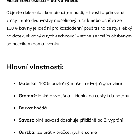
Mušelínová osuška – barva Hnědá
Objevte dokonalou kombinaci jemnosti, lehkosti a přirozené
krásy. Tento dvouvrstvý mušelínový ručník nebo osuška ze
100% bavlny je ideální pro každodenní použití i na cesty. Hebký
na dotek, skladný a rychleschnoucí – stane se vaším oblíbeným
pomocníkem doma i venku.
Hlavní vlastnosti:
Materiál:
100% bavlněný mušelín (dvojitá gázovina)
Gramáž:
lehká a vzdušná – ideální na cesty i do batohu
Barva:
hnědá
Savost:
plné savosti dosahuje přibližně po 3. vyprání
Údržba:
lze prát v pračce, rychle schne