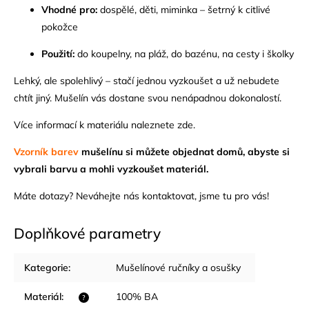
Vhodné pro:
dospělé, děti, miminka – šetrný k citlivé
pokožce
Použití:
do koupelny, na pláž, do bazénu, na cesty i školky
Lehký, ale spolehlivý – stačí jednou vyzkoušet a už nebudete
chtít jiný. Mušelín vás dostane svou nenápadnou dokonalostí.
Více informací k materiálu naleznete
zde
.
Vzorník barev
mušelínu
si můžete objednat domů, abyste si
vybrali barvu a mohli vyzkoušet materiál.
Máte dotazy? Neváhejte nás
kontaktovat
, jsme tu pro vás!
Doplňkové parametry
Kategorie
:
Mušelínové ručníky a osušky
Materiál
:
100% BA
?