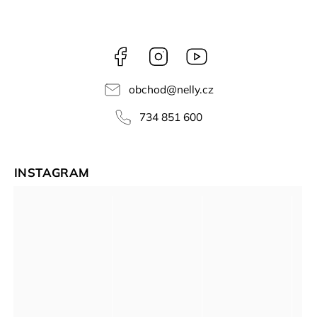
Facebook
Instagram
NELLY
videa
obchod
@
nelly.cz
734 851 600
INSTAGRAM