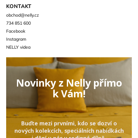
KONTAKT
obchod
@
nelly.cz
734 851 600
Facebook
Instagram
NELLY videa
Novinky z Nelly přímo
k Vám!
Buďte mezi prvními, kdo se dozví o
nových kolekcích, speciálních nabídkách
i dění u nás v rodinné dílně.