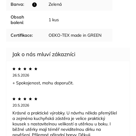
Barva
:
Zelená
?
Obsah
1 kus
balení
:
Certifikace
:
OEKO-TEX made in GREEN
26.5.2026
+ Spokojenost, mohu doporučit.
20.5.2026
Krásné a praktické výrobky. U návrhu někdo přemýšlel
a zejména kuchyňská zástěra je velice praktický
kousek s nastavitelnou velikostí a utěrkou u boku. I
běžné utěrky mají téměř neviditelnou dírku na
pověšení. Příjemné přírodní barvy. Děkuji.