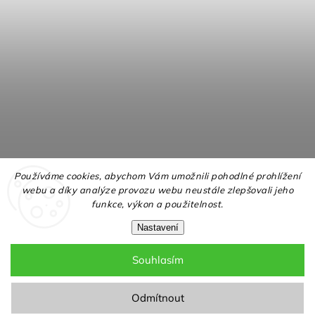
Používáme cookies, abychom Vám umožnili pohodlné prohlížení
webu a díky analýze provozu webu neustále zlepšovali jeho
funkce, výkon a použitelnost.
Nastavení
Souhlasím
Copyright 2026
NELLY.cz
. Všechna práva vyhrazena.
Upravit nastavení cookies
Odmítnout
Grafický návrh vytvořil a nakódoval
Shoptak.cz