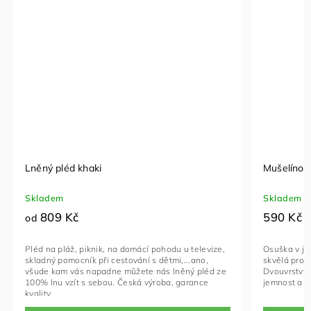
Lněný pléd khaki
Mušelínov
Skladem
Skladem
809 Kč
590 Kč
od
Pléd na pláž, piknik, na domácí pohodu u televize,
Osuška v j
skladný pomocník při cestování s dětmi,...ano,
skvělá pro k
všude kam vás napadne můžete nás lněný pléd ze
Dvouvrstvý 
100% lnu vzít s sebou. Česká výroba, garance
jemnost a p
kvality.