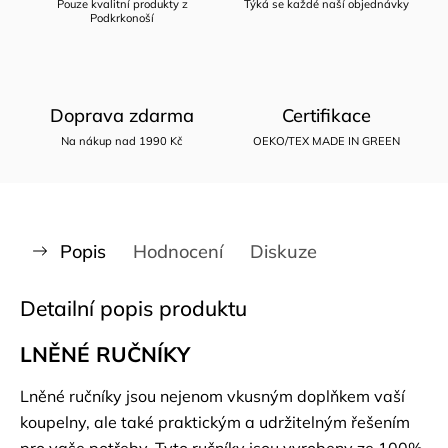
Pouze kvalitní produkty z
Týká se každé naší objednávky
Podkrkonoší
Doprava zdarma
Certifikace
Na nákup nad 1990 Kč
OEKO/TEX MADE IN GREEN
Popis
Hodnocení
Diskuze
Detailní popis produktu
LNĚNÉ RUČNÍKY
Lněné ručníky jsou nejenom vkusným doplňkem vaší
koupelny, ale také praktickým a udržitelným řešením
pro vaše potřeby. Tyto ručníky jsou vyrobeny ze 100%