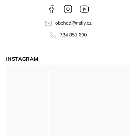
Facebook
Instagram
NELLY
videa
obchod
@
nelly.cz
734 851 600
INSTAGRAM