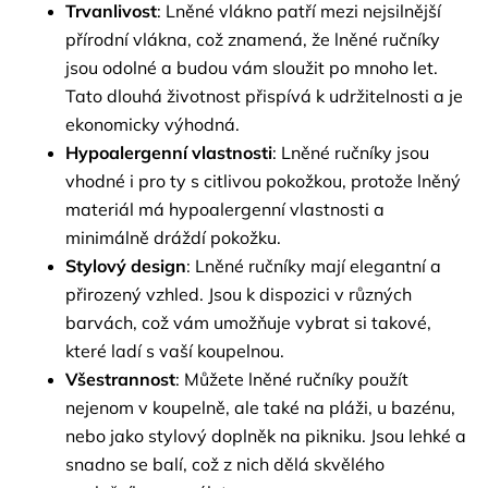
Trvanlivost
: Lněné vlákno patří mezi nejsilnější
přírodní vlákna, což znamená, že lněné ručníky
jsou odolné a budou vám sloužit po mnoho let.
Tato dlouhá životnost přispívá k udržitelnosti a je
ekonomicky výhodná.
Hypoalergenní vlastnosti
: Lněné ručníky jsou
vhodné i pro ty s citlivou pokožkou, protože lněný
materiál má hypoalergenní vlastnosti a
minimálně dráždí pokožku.
Stylový design
: Lněné ručníky mají elegantní a
přirozený vzhled. Jsou k dispozici v různých
barvách, což vám umožňuje vybrat si takové,
které ladí s vaší koupelnou.
Všestrannost
: Můžete lněné ručníky použít
nejenom v koupelně, ale také na pláži, u bazénu,
nebo jako stylový doplněk na pikniku. Jsou lehké a
snadno se balí, což z nich dělá skvělého