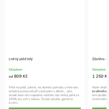
Lněný pléd bílý
Zástěra - 
Skladem
Skladem
809 Kč
1 250 K
od
Pléd na pláž, piknik, na domácí pohodu u televize,
Naše šedá z
skladný pomocník při cestování s dětmi,...ano,
kvalitního l
všude kam vás napadne můžete nás lněný pléd ze
lem
dodává 
100% lnu vzít s sebou. Česká výroba, garance
univerzální
kvality.