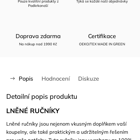
Pouze kvalitní produkty z
Týká se každé naší objednávky
Podkrkonoší
Doprava zdarma
Certifikace
Na nákup nad 1990 Kč
OEKO/TEX MADE IN GREEN
Popis
Hodnocení
Diskuze
Detailní popis produktu
LNĚNÉ RUČNÍKY
Lněné ručníky jsou nejenom vkusným doplňkem vaší
koupelny, ale také praktickým a udržitelným řešením
pro vaše potřeby. Tyto ručníky jsou vyrobeny ze 100%