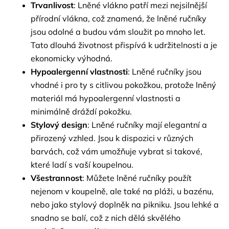
Trvanlivost
: Lněné vlákno patří mezi nejsilnější
přírodní vlákna, což znamená, že lněné ručníky
jsou odolné a budou vám sloužit po mnoho let.
Tato dlouhá životnost přispívá k udržitelnosti a je
ekonomicky výhodná.
Hypoalergenní vlastnosti
: Lněné ručníky jsou
vhodné i pro ty s citlivou pokožkou, protože lněný
materiál má hypoalergenní vlastnosti a
minimálně dráždí pokožku.
Stylový design
: Lněné ručníky mají elegantní a
přirozený vzhled. Jsou k dispozici v různých
barvách, což vám umožňuje vybrat si takové,
které ladí s vaší koupelnou.
Všestrannost
: Můžete lněné ručníky použít
nejenom v koupelně, ale také na pláži, u bazénu,
nebo jako stylový doplněk na pikniku. Jsou lehké a
snadno se balí, což z nich dělá skvělého