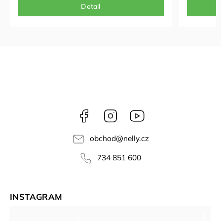
Detail
Facebook
Instagram
NELLY
videa
obchod
@
nelly.cz
734 851 600
INSTAGRAM