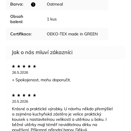
Barva
:
Oatmeal
?
Obsah
1 kus
balení
:
Certifikace
:
OEKO-TEX made in GREEN
26.5.2026
+ Spokojenost, mohu doporučit.
20.5.2026
Krásné a praktické výrobky. U návrhu někdo přemýšlel
a zejména kuchyňská zástěra je velice praktický
kousek s nastavitelnou velikostí a utěrkou u boku. I
běžné utěrky mají téměř neviditelnou dírku na
pověšení. Příjemné přírodní barvy. Děkuji.