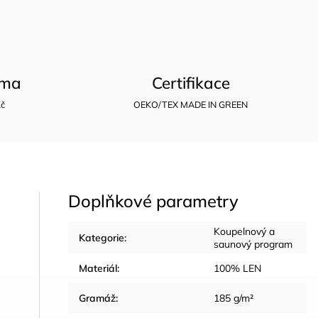
rma
Certifikace
Kč
OEKO/TEX MADE IN GREEN
Doplňkové parametry
Koupelnový a
Kategorie
:
saunový program
Materiál
:
100% LEN
Gramáž
:
185 g/m²