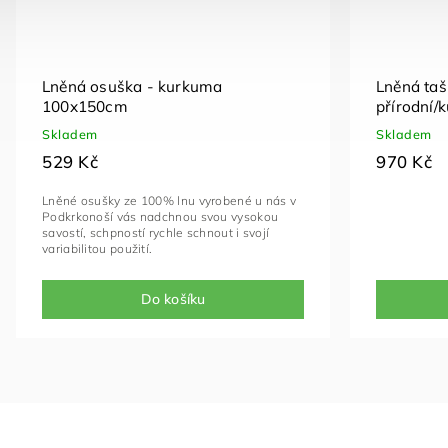
Lněná osuška - kurkuma
Lněná taš
100x150cm
přírodní/
Skladem
Skladem
529 Kč
970 Kč
Lněné osušky ze 100% lnu vyrobené u nás v
Podkrkonoší vás nadchnou svou vysokou
savostí, schpností rychle schnout i svojí
variabilitou použití.
Do košíku