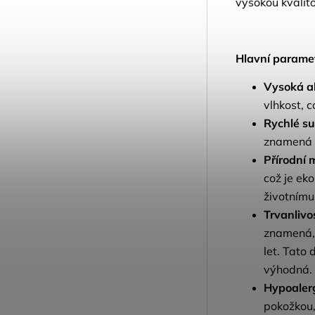
vysokou kvalit
Hlavní paramet
Vysoká a
vlhkost, c
Rychlé su
znamená 
Přírodní 
což je eko
životnímu
Trvanlivo
znamená, 
let. Tato 
výhodná.
Hypoalerg
pokožkou,