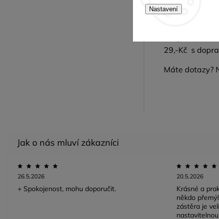
Nastavení
Více informací
Pro jednodušší
29,-Kč s dopra
Máte dotazy? 
26.5.2026
20.5.2026
+ Spokojenost, mohu doporučit.
Krásné a prak
někdo přemýš
zástěra je ve
nastavitelnou 