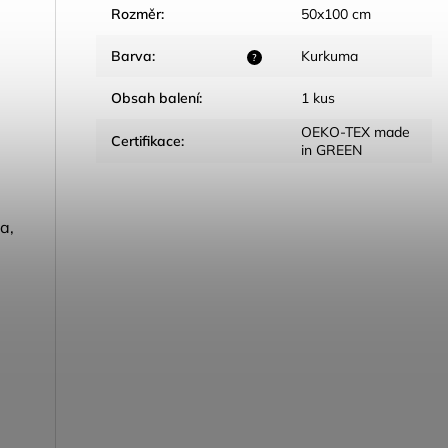
Rozměr
:
50x100 cm
Barva
:
Kurkuma
?
Obsah balení
:
1 kus
OEKO-TEX made
Certifikace
:
in GREEN
a,