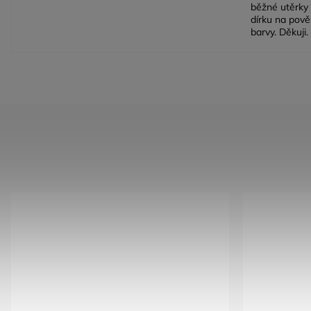
běžné utěrky 
dírku na pově
barvy. Děkuji.