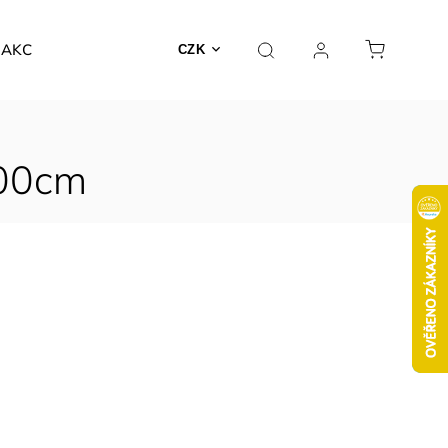
AKCE
CZK
100cm