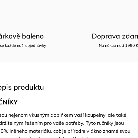
árkově baleno
Doprava zda
 se každé naší objednávky
Na nákup nad 1990 
opis produktu
ČNÍKY
jsou nejenom vkusným doplňkem vaší koupelny, ale také
držitelným řešením pro vaše potřeby. Tyto ručníky jsou
0% lněného materiálu, což je přírodní vlákno známé svou