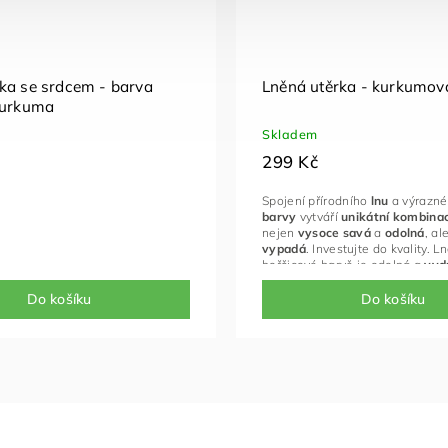
ka se srdcem - barva
Lněná utěrka - kurkumov
kurkuma
Skladem
299 Kč
Spojení přírodního
lnu
a výrazn
barvy
vytváří
unikátní
kombinac
nejen
vysoce
savá
a
odolná
,
ale
vypadá
. Investujte do kvality. L
hořčicové barvě je odolná a
vyd
dlouhá
léta
. Je to ekologická alt
jednorázovým utěrkám.
Do košíku
Do košíku