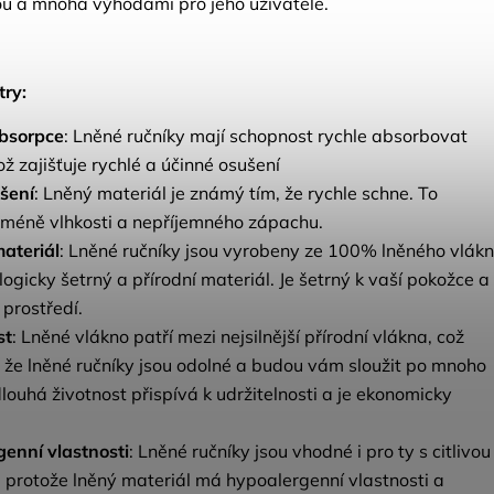
ou a mnoha výhodami pro jeho uživatele.
ry:
bsorpce
: Lněné ručníky mají schopnost rychle absorbovat
ož zajišťuje rychlé a účinné osušení
šení
: Lněný materiál je známý tím, že rychle schne. To
méně vlhkosti a nepříjemného zápachu.
materiál
: Lněné ručníky jsou vyrobeny ze 100% lněného vlákn
logicky šetrný a přírodní materiál. Je šetrný k vaší pokožce a
 prostředí.
st
: Lněné vlákno patří mezi nejsilnější přírodní vlákna, což
že lněné ručníky jsou odolné a budou vám sloužit po mnoho
dlouhá životnost přispívá k udržitelnosti a je ekonomicky
enní vlastnosti
: Lněné ručníky jsou vhodné i pro ty s citlivou
 protože lněný materiál má hypoalergenní vlastnosti a