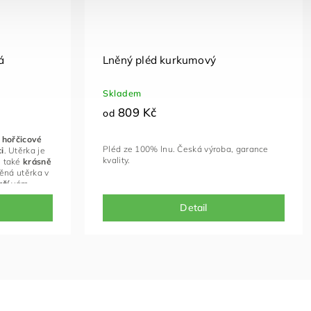
á
Lněný pléd kurkumový
Skladem
809 Kč
od
é
hořčicové
Pléd ze 100% lnu. Česká výroba, garance
i
.
Utěrka je
kvality.
 také
krásně
něná utěrka v
rží
vám
ernativa k
Detail