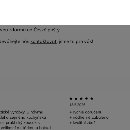
 o materiálu v našem
blogu.
 výběr si můžete objednat
vzorník barev
lněného materiálu z
vou zdarma od České pošty.
Neváhejte nás
kontaktovat
, jsme tu pro vás!
18.5.2026
tické výrobky. U návrhu
+ rychlé doručení
lel a zejména kuchyňská
+ nádherně zabaleno
lice praktický kousek s
+ kvalitní zboží
velikostí a utěrkou u boku. I