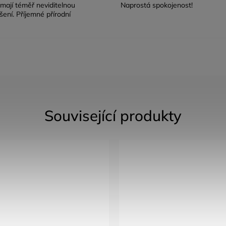
mají téměř neviditelnou
Naprostá spokojenost!
šení. Příjemné přírodní
Související produkty