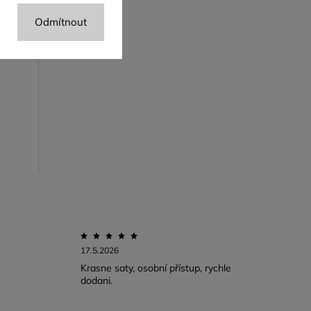
Odmítnout
a
17.5.2026
Krasne saty, osobní přístup, rychle
dodani.