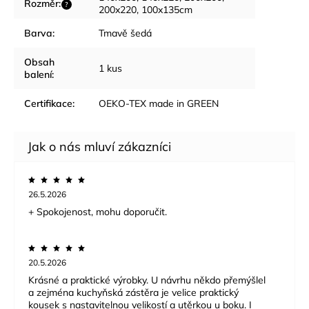
Rozměr
:
?
200x220, 100x135cm
Barva
:
Tmavě šedá
Obsah
1 kus
balení
:
Certifikace
:
OEKO-TEX made in GREEN
26.5.2026
+ Spokojenost, mohu doporučit.
20.5.2026
Krásné a praktické výrobky. U návrhu někdo přemýšlel
a zejména kuchyňská zástěra je velice praktický
kousek s nastavitelnou velikostí a utěrkou u boku. I