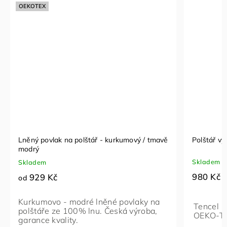
OEKOTEX
Lněný povlak na polštář - kurkumový / tmavě
Polštář v
modrý
Skladem
Skladem
980 Kč
929 Kč
od
Kurkumovo - modré lněné povlaky na
Tencel
polštáře ze 100% lnu. Česká výroba,
OEKO-T
garance kvality.