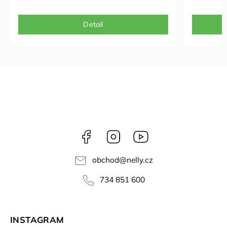
Detail
Facebook
Instagram
NELLY
videa
obchod
@
nelly.cz
734 851 600
INSTAGRAM