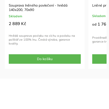
Souprava lněného povlečení - hnědá
Lněné pro
140x200, 70x90
Skladem
Skladem
2 889 Kč
1 760
od
Hnědá souprava povlaku na cíchu a povlaku na
Prostěradlo
polštář ze 100% lnu. Česká výroba, garance
garance kva
kvality.
Do košíku