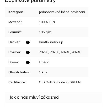
Kategorie
:
Jednobarevné lněné povlečení
Materiál
:
100% LEN
Gramáž
:
185 g/m²
Uzávěr
:
Knoflík nebo zip
?
Rozměr
:
70x90, 70x50, 60x40, 40x40
?
Barva
:
Hnědá
?
Obsah balení
:
1 kus
Certifikace
:
OEKO-TEX made in GREEN