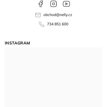
Facebook
Instagram
NELLY
videa
obchod
@
nelly.cz
734 851 600
INSTAGRAM