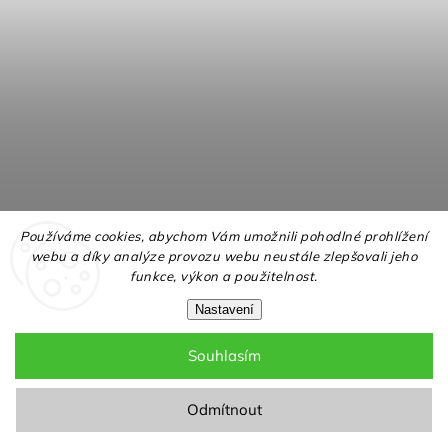
Používáme cookies, abychom Vám umožnili pohodlné prohlížení
webu a díky analýze provozu webu neustále zlepšovali jeho
funkce, výkon a použitelnost.
Nastavení
Souhlasím
Copyright 2026
NELLY.cz
. Všechna práva vyhrazena.
Upravit nastavení cookies
Odmítnout
Grafický návrh vytvořil a nakódoval
Shoptak.cz