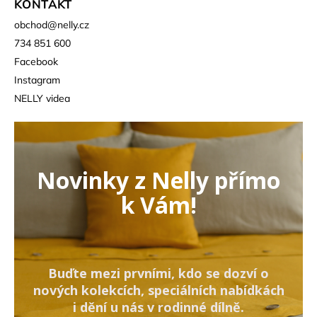
KONTAKT
obchod
@
nelly.cz
734 851 600
Facebook
Instagram
NELLY videa
Novinky z Nelly přímo
k Vám!
Buďte mezi prvními, kdo se dozví o
nových kolekcích, speciálních nabídkách
i dění u nás v rodinné dílně.