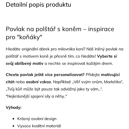
Detailní popis produktu
Povlak na polštář s koněm – inspirace
pro "koňáky"
Hledáte originální dárek pro milovníka koní? Náš lněný povlak na
polštář s motivem koně je přesně tím, co hledáte!
Vyberte si
svůj oblíbený motiv
a nechte se inspirovat každým dnem.
Chcete povlak ještě více personalizovat?
Přidejte
motivující
citát
nebo
osobní vzkaz
. Například: „Věř svým snům, Markétko“,
„Tvůj kůň může být pouze tak odvážný jako ty sám...“.
"Nejkrásnější spojení síly a něhy.."
Výhody:
Krásný osobní design
Vysoce kvalitní materiál