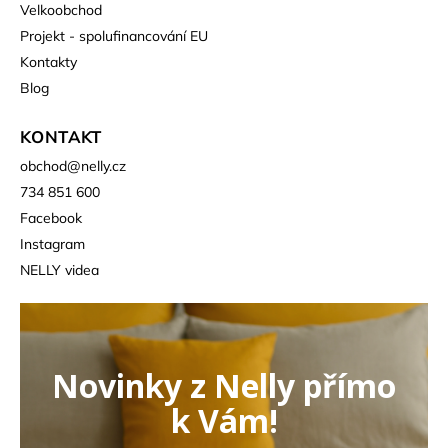
Velkoobchod
Projekt - spolufinancování EU
Kontakty
Blog
KONTAKT
obchod
@
nelly.cz
734 851 600
Facebook
Instagram
NELLY videa
Novinky z Nelly přímo
k Vám!