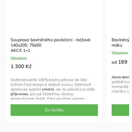
Souprava bavlněného povlečení - béžová
Bavlněný p
140x200, 70x90
máku
AKCE 1+1
Skladem
Skladem
189 K
od
1 300 Kč
Abstraktní
Ověřená kvalita 100% bavlny přinese do Vaší
polštář evok
ložnice čistý design a nádech luxusu. Saténová
rozmanité o
úprava po vyprání
zmatní
, ale na pokožce je stále
interiéru ná
příjemnou
, pro její částečnou obnovu
doporučujeme žehlit. Před použitím vyperte -
povlaky jsou větší před vysrážením v pračce.
Do košíku