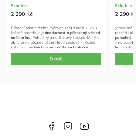
Skladem
Skladem
2 290 Kč
2 290 K
Přírodní odstín těchto lněných šatů s mašlí u krku
Jemné lněné
krásně podtrhuje
jednoduchost a přirozený vzhled
rozzáří každ
našeho lnu
. Pohodlný a nadčasový kousek, který si
pohodlný k
oblíbíte na běžné nošení i letní cestování. Každé
– na dovole
šaty jsou pečlivě balené v
dárkové krabičce
.
letních dnů.
Detail
Facebook
Instagram
NELLY
videa