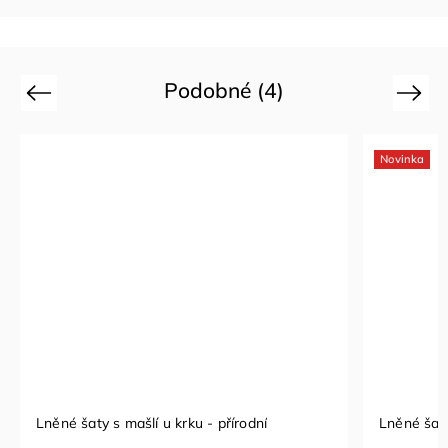
Podobné (4)
Previous
Next
Novinka
Lněné šaty s mašlí u krku - přírodní
Lněné šaty