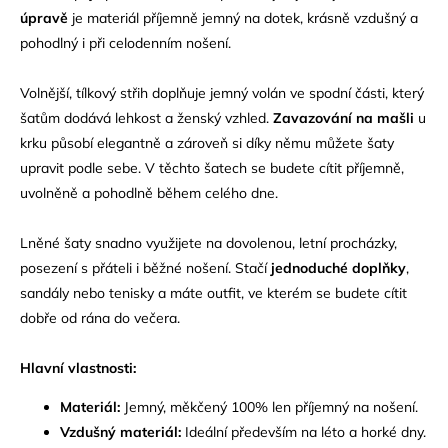
úpravě
je materiál příjemně jemný na dotek, krásně vzdušný a
pohodlný i při celodenním nošení.
Volnější, tílkový střih doplňuje jemný volán ve spodní části, který
šatům dodává lehkost a ženský vzhled.
Zavazování na mašli
u
krku působí elegantně a zároveň si díky němu můžete šaty
upravit podle sebe. V těchto šatech se budete cítit příjemně,
uvolněně a pohodlně během celého dne.
Lněné šaty snadno využijete na dovolenou, letní procházky,
posezení s přáteli i běžné nošení. Stačí
jednoduché doplňky
,
sandály nebo tenisky a máte outfit, ve kterém se budete cítit
dobře od rána do večera.
Hlavní vlastnosti:
Materiál:
Jemný, měkčený 100% len příjemný na nošení.
Vzdušný materiál:
Ideální především na léto a horké dny.