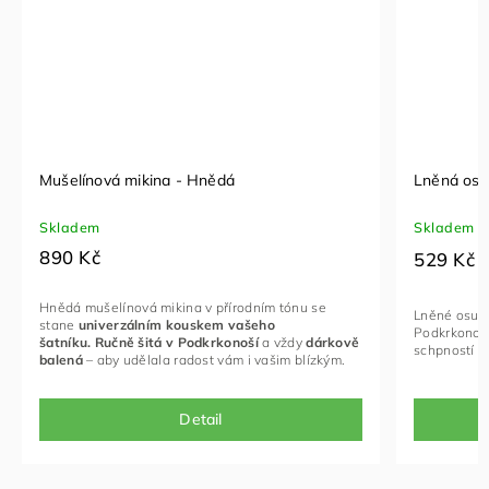
Mušelínová mikina - Hnědá
Lněná osu
Skladem
Skladem
890 Kč
529 Kč
Hnědá mušelínová mikina v přírodním tónu se
Lněné osušk
stane
univerzálním kouskem vašeho
Podkrkonoší
šatníku.
Ručně šitá v Podkrkonoší
a vždy
dárkově
schpností ry
balená
– aby udělala radost vám i vašim blízkým.
Detail