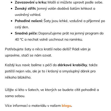
Zavazování u krku:
Mašli si můžete upravit podle sebe.
Ženský střih:
Jemný volán dodává šatům lehkost a
uvolněný vzhled.
Pohodlné nošení:
Šaty jsou lehké, vzdušné a příjemné po
celý den.
Snadná péče:
Doporučujeme prát na jemný program do
40 °C a nechat volně uschnout na ramínku.
Potřebujete šaty o něco kratší nebo delší? Rádi vám je
upravíme, stačí se nám ozvat.
Každý kus navíc balíme s péčí do
dárkové krabičky
, takže
potěší nejen vás, ale je to i krásný a smysluplný dárek pro
někoho blízkého.
Užijte si léto v šatech, ve kterých se budete cítit pohodlně a
sama sebou.
V
íce informací o materiálu v našem
blogu
.