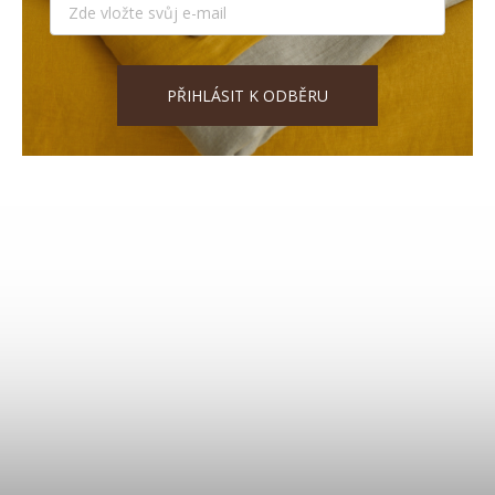
PŘIHLÁSIT K ODBĚRU