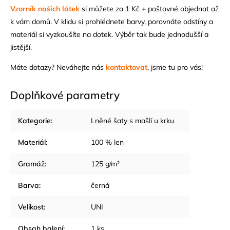
Vzorník našich látek
si můžete za 1 Kč + poštovné objednat až
k vám domů. V klidu si prohlédnete barvy, porovnáte odstíny a
materiál si vyzkoušíte na dotek. Výběr tak bude jednodušší a
jistější.
Máte dotazy? Neváhejte nás
kontaktovat
, jsme tu pro vás!
Doplňkové parametry
Kategorie
:
Lněné šaty s mašlí u krku
Materiál
:
100 % len
Gramáž
:
125 g/m²
Barva
:
černá
Velikost
:
UNI
Obsah balení
:
1 ks