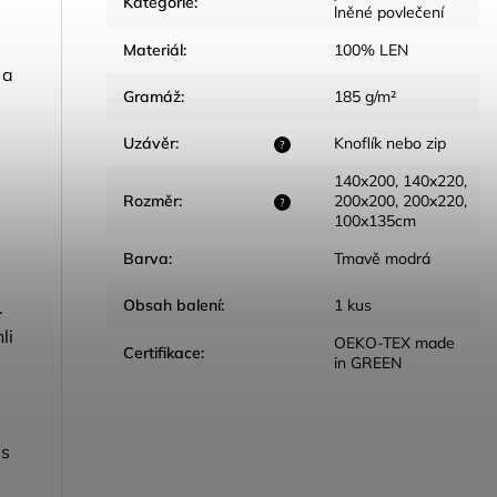
Kategorie
:
lněné povlečení
Materiál
:
100% LEN
 a
Gramáž
:
185 g/m²
Uzávěr
:
Knoflík nebo zip
?
140x200, 140x220,
Rozměr
:
200x200, 200x220,
?
100x135cm
Barva
:
Tmavě modrá
Obsah balení
:
1 kus
.
li
OEKO-TEX made
Certifikace
:
in GREEN
.
 s