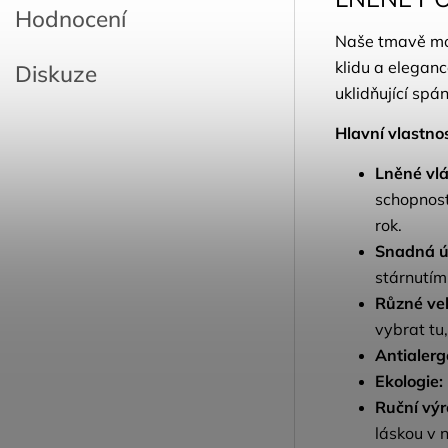
Hodnocení
Naše tmavě mod
klidu a elegan
Diskuze
uklidňující spá
Hlavní vlastnos
Lněné vl
schopnost
rok.
Snadná ú
stárnutím 
Různé vel
vybrat tu
Antialerg
Ekologie:
Ruční výr
láskou v n