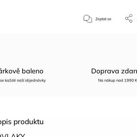
Zeptat se
árkově baleno
Doprava zda
 se každé naší objednávky
Na nákup nad 1990 
opis produktu
OVLAKY