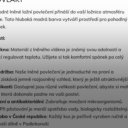
ré lněné ložní povlečení přináší do vaší ložnice atmosféru
ce. Tato hluboká modrá barva vytváří prostředí pro pohodlný
nek.
ti:
ákno:
Materiál z lněného vlákna je známý svou odolností a
í regulovat teplotu. Užijete si tak komfortní spánek po celý
držba:
Naše lněné povlečení je jednoduché na praní a
získává jemně rozjasněný vzhled, který je ještě atraktivnější
ikosti:
Dostupné jsou různé velikosti povlečení, abyste si moh
, která dokonale padne na vaši postel.
ení a antibakteriální:
Zabraňuje množení mikroorganismů.
Při pěstování je menší spotřeba vody, biologicky rozložitelný
oba v České republice
: Každý kus je pečlivě vyroben ručně a
aší dílně v Podkrkonoší.