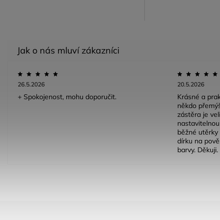
26.5.2026
20.5.2026
+ Spokojenost, mohu doporučit.
Krásné a prak
někdo přemýš
zástěra je ve
nastavitelnou 
běžné utěrky 
dírku na pově
barvy. Děkuji.