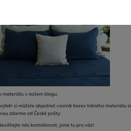
 o materiálu v našem
blogu.
 výběr si můžete objednat
vzorník barev
lněného materiálu z
vou zdarma od České pošty.
Neváhejte nás
kontaktovat
, jsme tu pro vás!