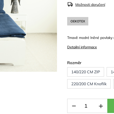
Možnosti doručení
OEKOTEX
Tmavě modré lněné povlaky n
Detailní informace
Rozměr
140/220 CM ZIP
1
220/200 CM Knoflík