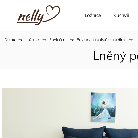
Ložnice
Kuchyň
Domů
/
Ložnice
/
Povlečení
/
Povlaky na polštáře a peřiny
/
L
Lněný p