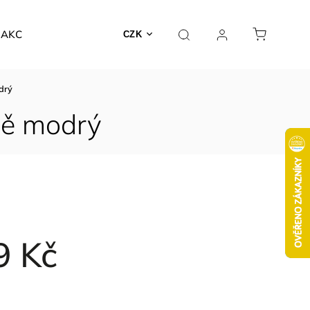
AKCE
CZK
drý
vě modrý
9 Kč