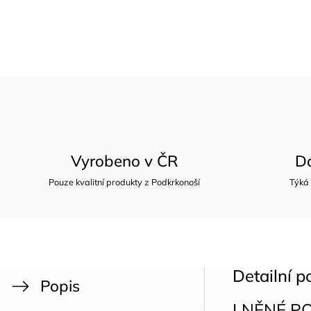
Vyrobeno v ČR
D
Pouze kvalitní produkty z Podkrkonoší
Týká
Detailní p
Popis
LNĚNÉ P