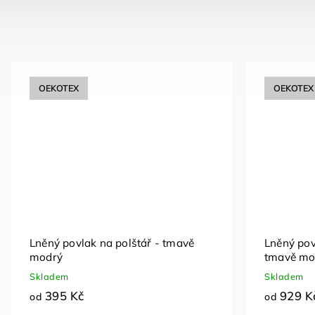
OEKOTEX
OEKOTEX
Lněný povlak na polštář - tmavě
Lněný povl
modrý
tmavě mo
Skladem
Skladem
395 Kč
929 K
od
od