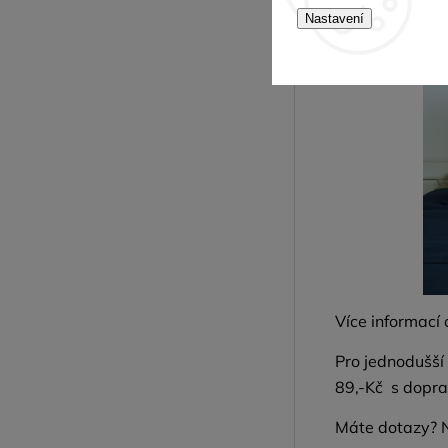
Nastavení
Více informací
Pro jednodušší
89,-Kč s dopra
Máte dotazy? 