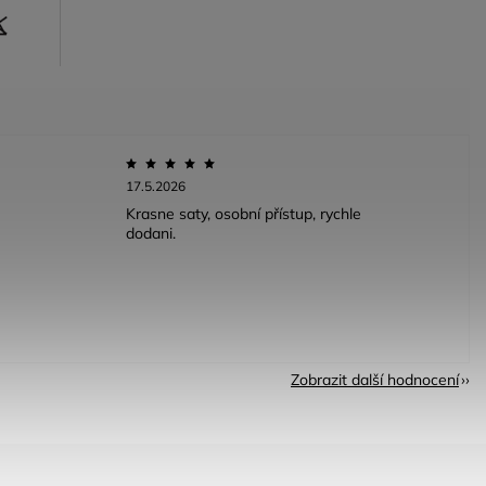
17.5.2026
Krasne saty, osobní přístup, rychle
dodani.
Zobrazit další hodnocení