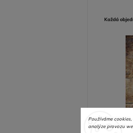
Každá obje
Používáme cookies,
Francouzský pov
analýze provozu web
originálním pr