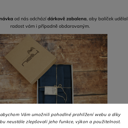
dnávka
od nás odchází
dárkově zabalena
, aby balíček udělal
radost vám i případně obdarovaným.
 abychom Vám umožnili pohodlné prohlížení webu a díky
lak lze v této barvě vyrobit pouze na knoflíky v tomto
u neustále zlepšovali jeho funkce, výkon a použitelnost.
ovedení.