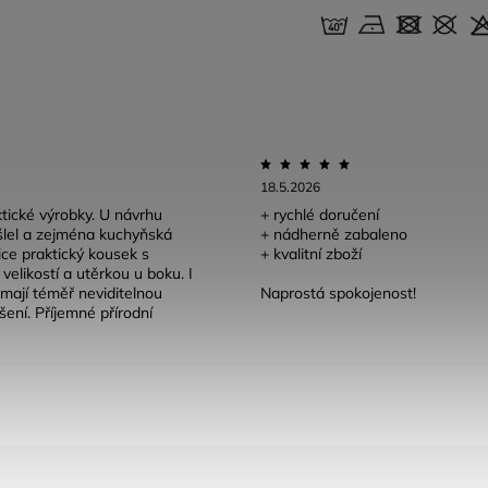
18.5.2026
tické výrobky. U návrhu
+ rychlé doručení
lel a zejména kuchyňská
+ nádherně zabaleno
lice praktický kousek s
+ kvalitní zboží
velikostí a utěrkou u boku. I
mají téměř neviditelnou
Naprostá spokojenost!
šení. Příjemné přírodní