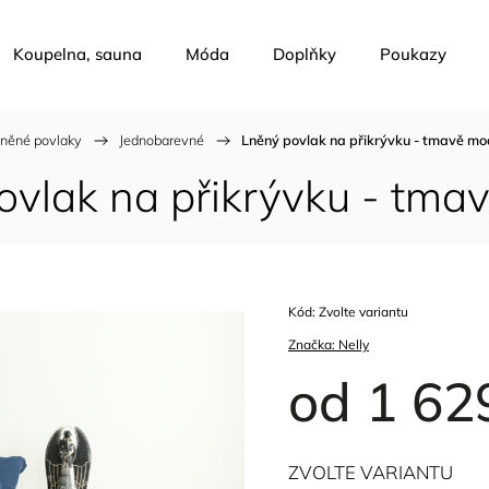
Koupelna, sauna
Móda
Doplňky
Poukazy
něné povlaky
/
Jednobarevné
/
Lněný povlak na přikrývku - tmavě mo
ovlak na přikrývku - tma
Kód:
Zvolte variantu
Značka:
Nelly
od
1 62
ZVOLTE VARIANTU