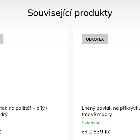
Související produkty
OEKOTEX
ak na polštář - bílý /
Lněný povlak na přikrývku 
drý
tmavě modrý
Skladem
č
2 639 Kč
od