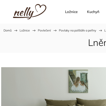
Ložnice
Kuchyň
Domů
/
Ložnice
/
Povlečení
/
Povlaky na polštáře a peřiny
/
L
Lněn