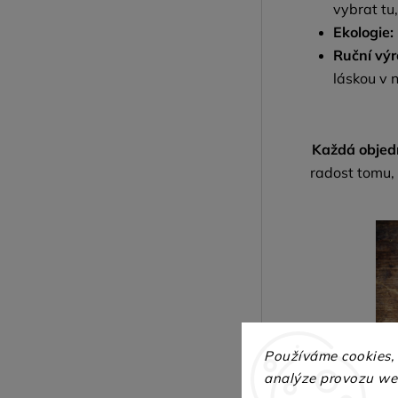
vybrat tu
Ekologie:
Ruční výr
láskou v n
Každá obje
radost tomu,
Používáme cookies,
analýze provozu web