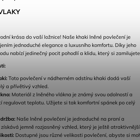
VLAKY
rodní krása do vaší ložnice! Naše khaki lněné povlečení je
ením jednoduché elegance a luxusního komfortu. Díky jeho
du nabízí jedinečný pocit pohodlí a klidu, který si zamilujete
ti:
ki:
Toto povlečení v nádherném odstínu khaki dodá vaší
plý a přívětivý vzhled.
ákno:
Materiál z lněného vlákna je známý svou odolností a
í regulovat teplotu. Užijete si tak komfortní spánek po celý
držba:
Naše lněné povlečení je jednoduché na praní a
získává jemně rozjasněný vzhled, který je ještě atraktivnější
ikosti:
Dostupné jsou různé velikosti povlečení, abyste si moh