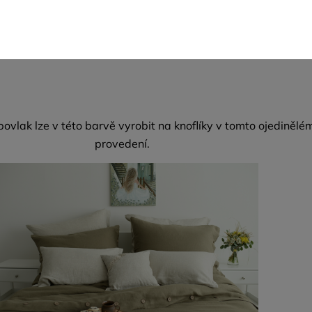
ovlak lze v této barvě vyrobit na knoflíky v tomto ojedinělé
provedení.