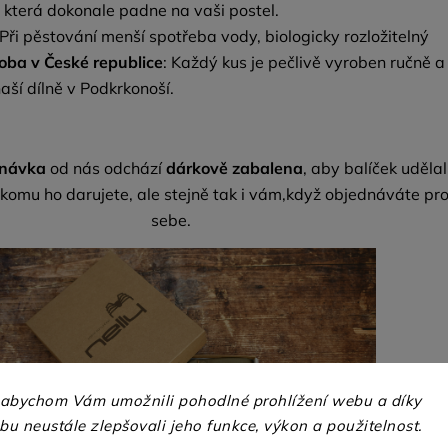
, která dokonale padne na vaši postel.
Při pěstování menší spotřeba vody, biologicky rozložitelný
oba v České republice
: Každý kus je pečlivě vyroben ručně a
aší dílně v Podkrkonoší.
dnávka
od nás odchází
dárkově zabalena
, aby balíček udělal
 komu ho darujete, ale stejně tak i vám,když objednáváte pr
sebe.
 abychom Vám umožnili pohodlné prohlížení webu a díky
u neustále zlepšovali jeho funkce, výkon a použitelnost.