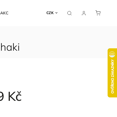
AKCE
CZK
khaki
9 Kč