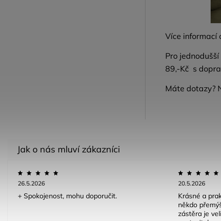
Více informací
Pro jednodušší
89,-Kč s dopra
Máte dotazy? 
26.5.2026
20.5.2026
+ Spokojenost, mohu doporučit.
Krásné a prak
někdo přemýš
zástěra je ve