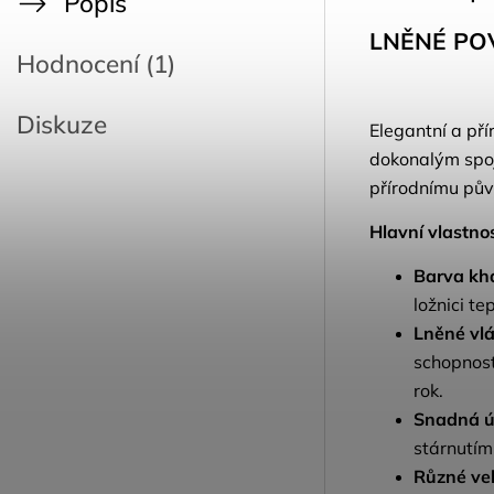
Popis
LNĚNÉ PO
Hodnocení (1)
Diskuze
Elegantní a pří
dokonalým spoj
přírodnímu půvo
Hlavní vlastnos
Barva kha
ložnici te
Lněné vl
schopnost
rok.
Snadná ú
stárnutím 
Různé vel