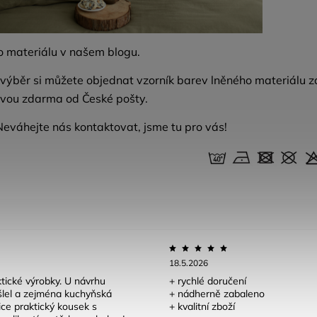
 o materiálu v našem
blogu.
 výběr si můžete objednat
vzorník barev
lněného materiálu z
vou zdarma od České pošty.
Neváhejte nás
kontaktovat
, jsme tu pro vás!
18.5.2026
tické výrobky. U návrhu
+ rychlé doručení
lel a zejména kuchyňská
+ nádherně zabaleno
lice praktický kousek s
+ kvalitní zboží