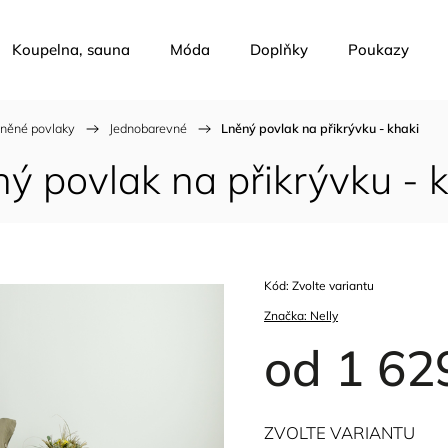
Koupelna, sauna
Móda
Doplňky
Poukazy
něné povlaky
/
Jednobarevné
/
Lněný povlak na přikrývku - khaki
ý povlak na přikrývku - 
Kód:
Zvolte variantu
Značka:
Nelly
od
1 62
ZVOLTE VARIANTU