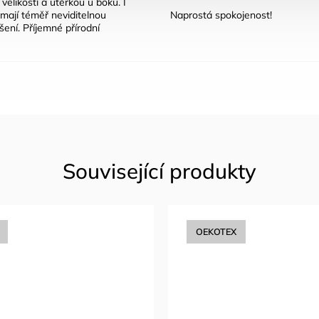
velikostí a utěrkou u boku. I
mají téměř neviditelnou
Naprostá spokojenost!
šení. Příjemné přírodní
Související produkty
OEKOTEX