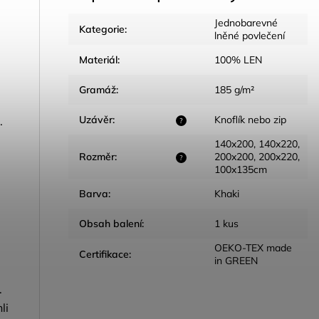
Jednobarevné
Kategorie
:
lněné povlečení
Materiál
:
100% LEN
Gramáž
:
185 g/m²
Uzávěr
:
Knoflík nebo zip
.
?
140x200, 140x220,
Rozměr
:
200x200, 200x220,
?
100x135cm
Barva
:
Khaki
Obsah balení
:
1 kus
OEKO-TEX made
Certifikace
:
in GREEN
.
li