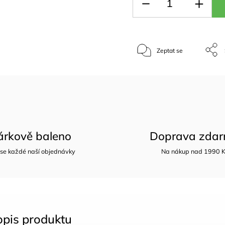
Zeptat se
árkově baleno
Doprava zda
 se každé naší objednávky
Na nákup nad 1990 
opis produktu