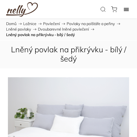
Domů
/
Ložnice
/
Povlečení
/
Povlaky na polštáře a peřiny
/
Lněné povlaky
/
Dvoubarevné lněné povlečení
/
Lněný povlak na přikrývku - bílý / šedý
Lněný povlak na přikrývku - bílý /
šedý