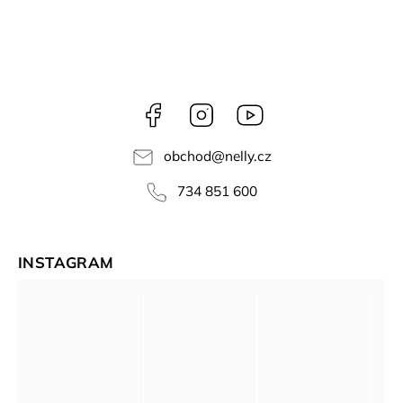
Facebook
Instagram
NELLY
videa
obchod
@
nelly.cz
734 851 600
INSTAGRAM