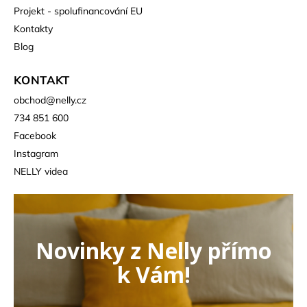
Projekt - spolufinancování EU
Kontakty
Blog
KONTAKT
obchod
@
nelly.cz
734 851 600
Facebook
Instagram
NELLY videa
Novinky z Nelly přímo
k Vám!