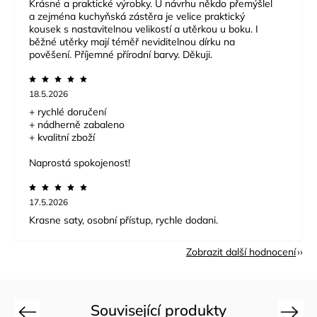
Krásné a praktické výrobky. U návrhu někdo přemýšlel
a zejména kuchyňská zástěra je velice praktický
kousek s nastavitelnou velikostí a utěrkou u boku. I
běžné utěrky mají téměř neviditelnou dírku na
pověšení. Příjemné přírodní barvy. Děkuji.
18.5.2026
+ rychlé doručení
+ nádherně zabaleno
+ kvalitní zboží
Naprostá spokojenost!
17.5.2026
Krasne saty, osobní přístup, rychle dodani.
Zobrazit další hodnocení
Související produkty
Previous
Next