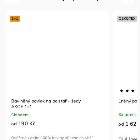
1+1
OEKOTEX
Bavlněný povlak na polštář - šedý
Lněný povl
AKCE 1+1
Skladem
Skladem
190 Kč
1 629
od
od
Ověřená kvalita 100% bavlny přinese do Vaší
Bílé lněn