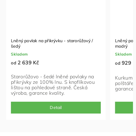
Lněný povlak na přikrývku - starorůžový /
Lněný povl
šedý
modrý
Skladem
Skladem
2 639 Kč
929 K
od
od
Starorůžovo - šedé lněné povlaky na
Kurkumov
přikrývky ze 100% lnu. S knoflíkovou
polštáře
lištou na pohledové straně. Česká
garance k
výroba, garance kvality.
Detail