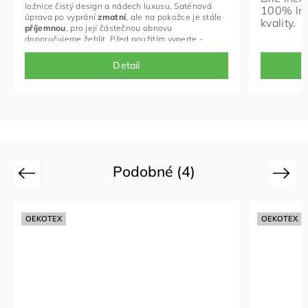
ložnice čistý design a nádech luxusu. Saténová
100% lnu
úprava po vyprání
zmatní
, ale na pokožce je stále
kvality.
příjemnou
, pro její částečnou obnovu
doporučujeme žehlit. Před použitím vyperte -
povlaky jsou větší před vysrážením v pračce.
Detail
Podobné (4)
Previous
Next
OEKOTEX
OEKOTEX