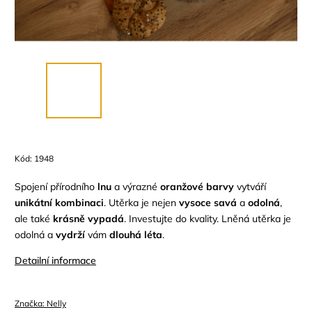
Kód:
1948
Spojení přírodního
lnu
a výrazné
oranžové
barvy
vytváří
unikátní
kombinaci
.
Utěrka je nejen
vysoce
savá
a
odolná
,
ale také
krásně
vypadá
. Investujte do kvality. Lněná utěrka je
odolná a
vydrží
vám
dlouhá
léta
.
Detailní informace
Značka:
Nelly