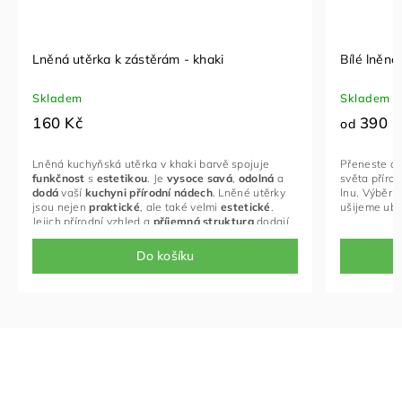
Lněná utěrka k zástěrám - khaki
Bílé lněn
Skladem
Skladem
160 Kč
390 K
od
Lněná kuchyňská utěrka v khaki barvě spojuje
Přeneste do
funkčnost
s
estetikou
.
Je
vysoce
savá
,
odolná
a
světa příro
dodá
vaší
kuchyni
přírodní
nádech
.
Lněné utěrky
lnu. Výběr z
jsou nejen
praktické
,
ale také velmi
estetické
.
ušijeme ubr
Jejich přírodní vzhled a
příjemná
struktura
dodají
vaší kuchyni
rustikální
šarm
.
Navíc,
len je materiál
s dlouhou tradicí,
který byl využíván již našimi
Do košíku
předky