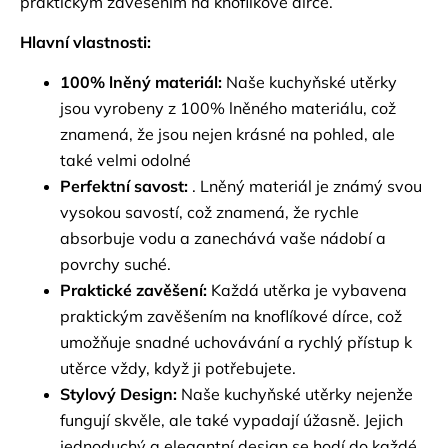
praktickým zavěšením na knoflíkové dírce.
Hlavní vlastnosti:
100% lněný materiál:
Naše kuchyňské utěrky
jsou vyrobeny z 100% lněného materiálu, což
znamená, že jsou nejen krásné na pohled, ale
také velmi odolné
Perfektní savost:
. Lněný materiál je známý svou
vysokou savostí, což znamená, že rychle
absorbuje vodu a zanechává vaše nádobí a
povrchy suché.
Praktické zavěšení:
Každá utěrka je vybavena
praktickým zavěšením na knoflíkové dírce, což
umožňuje snadné uchovávání a rychlý přístup k
utěrce vždy, když ji potřebujete.
Stylový Design:
Naše kuchyňské utěrky nejenže
fungují skvěle, ale také vypadají úžasně. Jejich
jednoduchý a elegantní design se hodí do každé