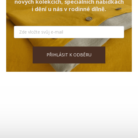
nových kolekcích, speciálních nabídkách
i dění u nás v rodinné dílně.
PŘIHLÁSIT K ODBĚRU