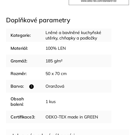
Doplňkové parametry
Lněné a bavlněné kuchyňské
Kategorie
:
utěrky, chňapky a podložky
Materiál
:
100% LEN
Gramáž
:
185 g/m²
Rozměr
:
50 x 70 cm
Barva
:
Oranžová
?
Obsah
1 kus
balení
:
Certifikace3
:
OEKO-TEX made in GREEN