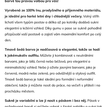
barvě tou pravou volbou pro vás!
Vyrobená ze 100% lnu, prodyšného a příjemného materiálu,
je ideální pro horké letní dny i chladnější večery.
Volný střih
lichotí všem typům postav a délka až po kotníky dodává sukni
elegantní a ležérní vzhled.
Díky gumu v pase se sukně pohodlně
přizpůsobí vaší postavě a zajistí vám maximální komfort po celý
den.
Tmavě šedá barva je nadčasová a elegantní, takže se hodí
k jakémukoliv outfitu.
Můžete ji kombinovat s neutrálními
barvami,
jako je bílá,
černá nebo béžová,
pro elegantní a
minimalistický vzhled.
Nebo ji oživte jasnými barvami,
jako je
červená,
modrá nebo zelená,
pro odvážnější a stylový outfit.
Tmavě šedá barva je také ideální pro formální i neformální
oblečení,
takže ji můžete nosit do práce,
na večeři s přáteli i na
procházku městem.
Sukně je variabilní a lze ji nosit s páskem i bez něj.
Pásek v
požadované barvě si můžete vybrat z široké nabídky a sukni tak