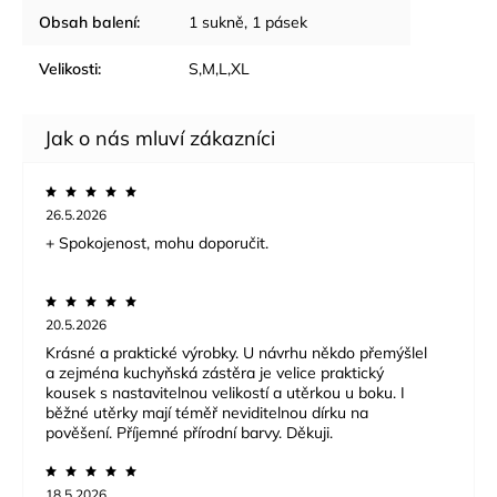
Obsah balení
:
1 sukně, 1 pásek
Velikosti
:
S,M,L,XL
26.5.2026
+ Spokojenost, mohu doporučit.
20.5.2026
Krásné a praktické výrobky. U návrhu někdo přemýšlel
a zejména kuchyňská zástěra je velice praktický
kousek s nastavitelnou velikostí a utěrkou u boku. I
běžné utěrky mají téměř neviditelnou dírku na
pověšení. Příjemné přírodní barvy. Děkuji.
18.5.2026