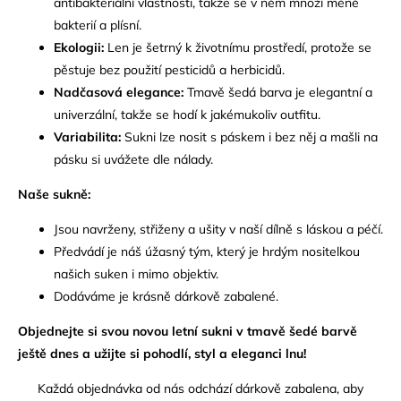
antibakteriální vlastnosti,
takže se v něm množí méně
bakterií a plísní.
Ekologii:
Len je šetrný k životnímu prostředí,
protože se
pěstuje bez použití pesticidů a herbicidů.
Nadčasová elegance:
Tmavě šedá barva je elegantní a
univerzální,
takže se hodí k jakémukoliv outfitu.
Variabilita:
Sukni lze nosit s páskem i bez něj a mašli na
pásku si uvážete dle nálady.
Naše sukně:
Jsou navrženy,
střiženy a ušity v naší dílně s láskou a péčí.
Předvádí je náš úžasný tým,
který je hrdým nositelkou
našich suken i mimo objektiv.
Dodáváme je krásně dárkově zabalené.
Objednejte si svou novou letní sukni v tmavě šedé barvě
ještě dnes a užijte si pohodlí, styl a eleganci lnu!
Každá objednávka od nás odchází dárkově zabalena, aby