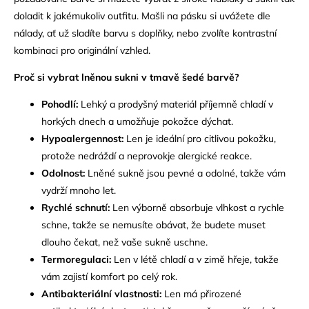
doladit k jakémukoliv outfitu.
Mašli na pásku si uvážete dle
nálady,
ať už sladíte barvu s doplňky,
nebo zvolíte kontrastní
kombinaci pro originální vzhled.
Proč si vybrat lněnou sukni v tmavě šedé barvě?
Pohodlí:
Lehký a prodyšný materiál příjemně chladí v
horkých dnech a umožňuje pokožce dýchat.
Hypoalergennost:
Len je ideální pro citlivou pokožku,
protože nedráždí a neprovokje alergické reakce.
Odolnost:
Lněné sukně jsou pevné a odolné,
takže vám
vydrží mnoho let.
Rychlé schnutí:
Len výborně absorbuje vlhkost a rychle
schne,
takže se nemusíte obávat,
že budete muset
dlouho čekat,
než vaše sukně uschne.
Termoregulaci:
Len v létě chladí a v zimě hřeje,
takže
vám zajistí komfort po celý rok.
Antibakteriální vlastnosti:
Len má přirozené