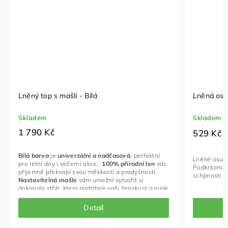
Lněný top s mašlí - Bílá
Lněná osu
Skladem
Skladem
1 790 Kč
529 Kč
Bílá barva
je
univerzální a nadčasová
,
perfektní
Lněné osušk
pro letní dny i večerní akce.
.
100% přírodní len
vás
Podkrkonoší
příjemně překvapí svou měkkostí a prodyšností.
schpností ry
Nastavitelná mašle
vám umožní vytvořit si
dokonalý střih, který podtrhne vaši ženskost a nijak
vás nebude omezovat v pohybu.
Detail