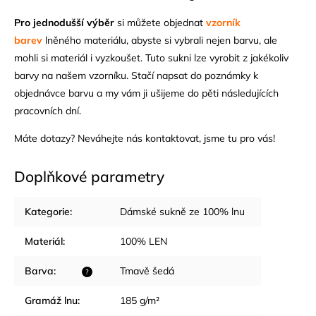
Pro jednodušší výběr
si můžete objednat
vzorník
barev
lněného materiálu, abyste si vybrali nejen barvu, ale
mohli si materiál i vyzkoušet. Tuto sukni lze vyrobit z jakékoliv
barvy na našem vzorníku. Stačí napsat do poznámky k
objednávce barvu a my vám ji ušijeme do pěti následujících
pracovních dní.
Máte dotazy? Neváhejte nás
kontaktovat
, jsme tu pro vás!
Doplňkové parametry
Kategorie
:
Dámské sukně ze 100% lnu
Materiál
:
100% LEN
Barva
:
Tmavě šedá
?
Gramáž lnu
:
185 g/m²