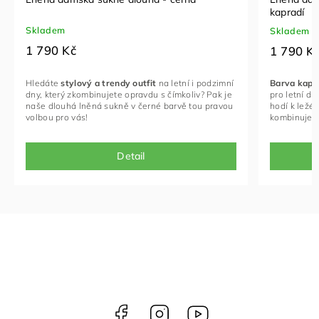
kapradí
Skladem
Skladem
1 790 Kč
1 790 K
Hledáte
stylový a trendy outfit
na letní i podzimní
Barva kapr
dny, který zkombinujete opravdu s čímkoliv?
Pak je
pro letní dn
naše dlouhá lněná sukně v černé barvě tou pravou
hodí k ležé
volbou pro vás!
kombinuje s
Detail
Facebook
Instagram
NELLY