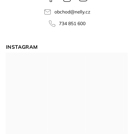
videa
obchod
@
nelly.cz
734 851 600
INSTAGRAM