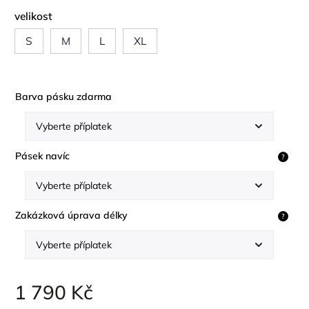
velikost
S
M
L
XL
Barva pásku zdarma
Pásek navíc
?
Zakázková úprava délky
?
1 790 Kč