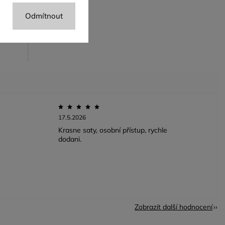
Odmítnout
17.5.2026
Krasne saty, osobní přístup, rychle
dodani.
Zobrazit další hodnocení