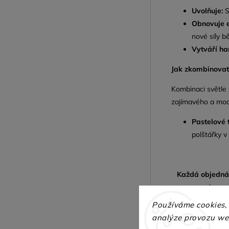
Uvolňuje:
S
Obnovuje e
nové síly 
Vytváří ha
Jak zkombinovat 
Kombinaci světle 
zajímavého a mode
Pastelové 
polštářky v
Každá objedn
komu h
Používáme cookies,
analýze provozu web