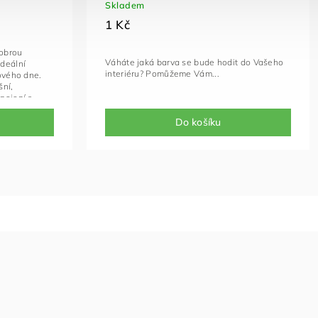
Skladem
1 Kč
dobrou
Váháte jaká barva se bude hodit do Vašeho
ideální
interiéru? Pomůžeme Vám...
nového dne.
šní,
pojení s
 je tento
o příjemný
Do košíku
ána.