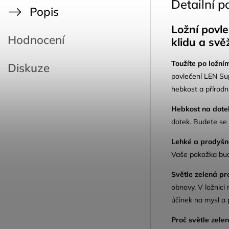
Detailní p
Popis
Ložní povl
Hodnocení
klidu a svě
Toužíte po ložním
Diskuze
povlečení LEN Sup
hebkost a přírodn
Hebkost na dote
dotek.
Budete se c
Lehké a prodyšn
Vaše pokožka bude
Světle zelená pro
obnovy.
V ložnici 
účinek na mysl a 
Proč světle zele