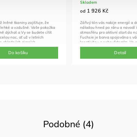
Skladem
1 926 Kč
od
 lněné tkaniny zajišťuje,
že
Zářivý tón vás nabije energií a 
 lehké a vzdušné.
Vaše pokožka
náladou hned po ránu a navodí 
ně dýchat a Vy se budete cítit
atmosféru pro aktivní start do 
celou noc,
ať už v letních
Fuchsie je barva spojována s vá
o chladných zimních
kreativitou a sebevědomím. Ve s
odrá barva je prokazatelně
jemnou úpravou tohoto materiálu
pocity klidu a míru, čímž
kousek skvělou kombinací jak pr
Do košíku
Detail
 hlubokému a nerušenému
spánek, tak pro krásná aktivní r
t, jako byste se schoulili do
áčku, si zamilujete hned od
ku.
Podobné (4)