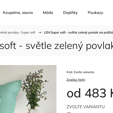
Koupelna, sauna
Móda
Doplňky
Poukazy
něné povlaky- Super soft
/
LEN Super soft - světle zelený povlak na polštá
oft - světle zelený povla
Kód:
Zvolte variantu
Značka:
Nelly
od
483 
ZVOLTE VARIANTU