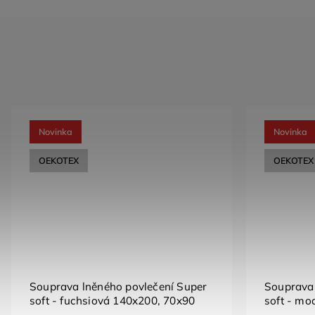
Novinka
Novinka
OEKOTEX
OEKOTEX
Souprava lněného povlečení Super
Souprava 
soft - fuchsiová 140x200, 70x90
soft - mo