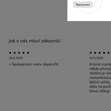
Nastavení
Máte dotazy? Ne
26.5.2026
20.5.2026
+ Spokojenost, mohu doporučit.
Krásné a prak
někdo přemýš
zástěra je ve
nastavitelnou 
běžné utěrky 
dírku na pově
barvy. Děkuji.