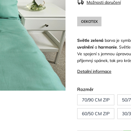
Možnosti doručení
OEKOTEX
Světle
zelená
barva je sym
uvolnění
a
harmonie
. Světl
Ve spojení s jemnou úpravou 
příjemný spánek, tak pro krás
Detailní informace
Rozměr
70/90 CM ZIP
50/
60/50 CM ZIP
30/