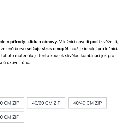
bolem
přírody
,
klidu
a
obnovy
. V ložnici navodí
pocit
svěžesti,
e zelená barva
snižuje
stres
a
napětí
, což je ideální pro ložnici.
tohoto materiálu je tento kousek skvělou kombinací jak pro
ná aktivní rána.
70 CM ZIP
40/60 CM ZIP
40/40 CM ZIP
30 CM ZIP