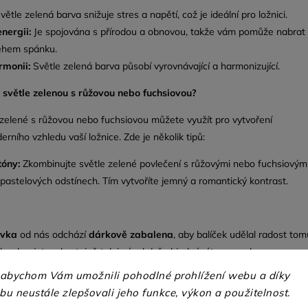
větle zelená barva snižuje stres a napětí,
což je ideální pro ložnici.
nergii:
Je spojována s přírodou a obnovou,
takže vám pomůže nabrat
během spánku.
rmonii:
Světle zelená barva působí vyrovnávající a harmonizující.
světle zelenou s růžovou nebo fuchsiovou?
zelené s růžovou nebo fuchsiovou můžete využít pro vytvoření
rního vzhledu vaší ložnice.
Zde je několik tipů:
tóny:
Zkombinujte světle zelené povlečení s růžovými nebo fuchsiovým
 pastelových odstínech.
Tím vytvoříte jemný a romantický kontrast.
ávka
od nás odchází
dárkově zabalena
,
aby balíček udělal radost tom
o darujete, ale stejně tak i vám,když objednáváte pro sebe.
 abychom Vám umožnili pohodlné prohlížení webu a díky
u neustále zlepšovali jeho funkce, výkon a použitelnost.