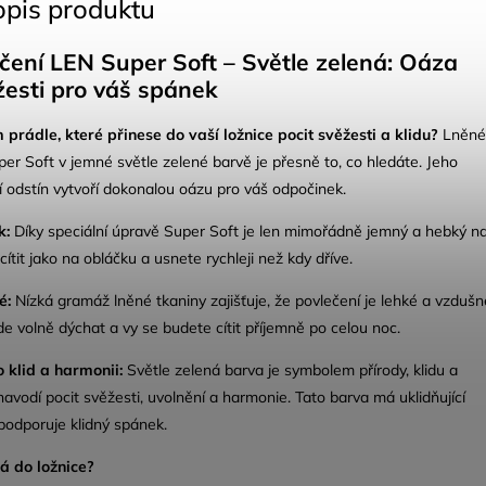
opis produktu
ečení LEN Super Soft – Světle zelená: Oáza
žesti pro váš spánek
 prádle, které přinese do vaší ložnice pocit svěžesti a klidu?
Lněné
er Soft v jemné světle zelené barvě je přesně to,
co hledáte.
Jeho
í odstín vytvoří dokonalou oázu pro váš odpočinek.
k:
Díky speciální úpravě Super Soft je len mimořádně jemný a hebký n
ítit jako na obláčku a usnete rychleji než kdy dříve.
é:
Nízká gramáž lněné tkaniny zajišťuje,
že povlečení je lehké a vzdušn
 volně dýchat a vy se budete cítit příjemně po celou noc.
 klid a harmonii:
Světle zelená barva je symbolem přírody,
klidu a
navodí pocit svěžesti,
uvolnění a harmonie.
Tato barva má uklidňující
podporuje klidný spánek.
ná do ložnice?