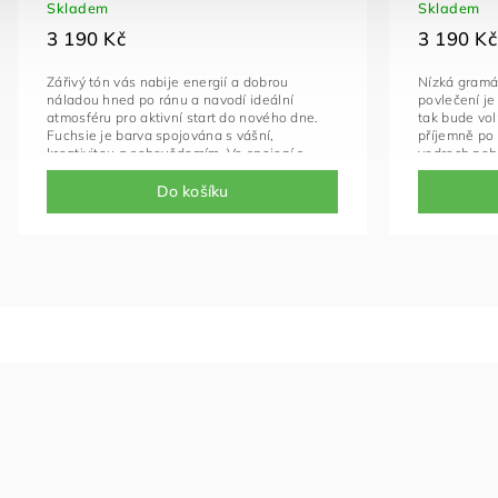
Skladem
Skladem
3 190 Kč
3 190 Kč
Zářivý tón vás nabije energií a dobrou
Nízká gramáž
náladou hned po ránu a navodí ideální
povlečení je
atmosféru pro aktivní start do nového dne.
tak bude vol
Fuchsie je barva spojována s vášní,
příjemně po 
kreativitou a sebevědomím. Ve spojení s
vedrech neb
jemnou úpravou tohoto materiálu je tento
měsících. M
kousek skvělou kombinací jak pro příjemný
spojována s 
Do košíku
spánek, tak pro krásná aktivní rána.
napomáhá k
spánku. Poci
hebkého obl
prvního dote