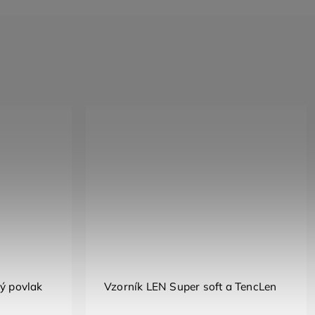
vý povlak
Vzorník LEN Super soft a TencLen