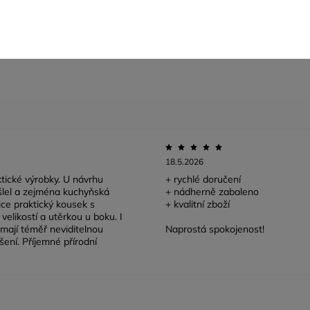
váhejte nás
kontaktovat
, jsme tu pro vás!
18.5.2026
tické výrobky. U návrhu
+ rychlé doručení
lel a zejména kuchyňská
+ nádherně zabaleno
lice praktický kousek s
+ kvalitní zboží
velikostí a utěrkou u boku. I
mají téměř neviditelnou
Naprostá spokojenost!
šení. Příjemné přírodní