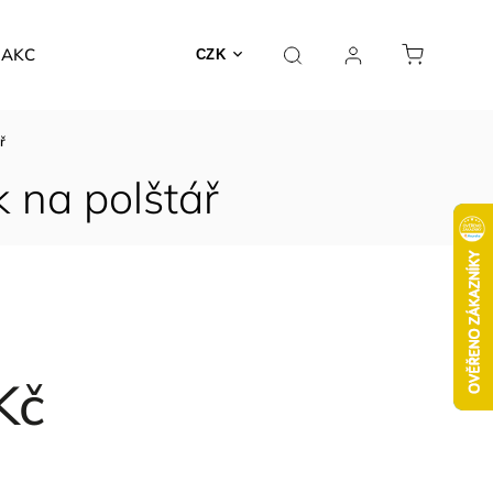
AKCE
CZK
ř
k na polštář
Kč