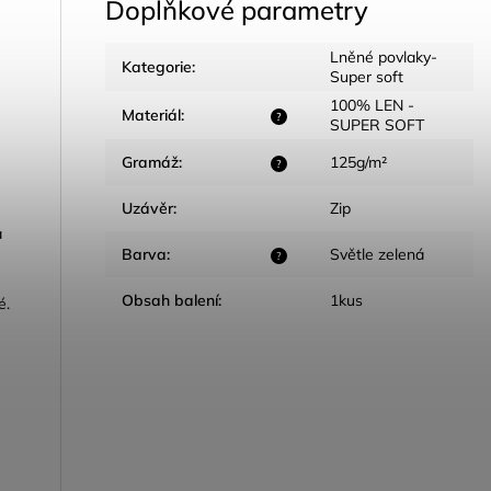
Doplňkové parametry
Lněné povlaky-
Kategorie
:
Super soft
100% LEN -
Materiál
:
?
SUPER SOFT
Gramáž
:
125g/m²
?
Uzávěr
:
Zip
a
Barva
:
Světle zelená
?
Obsah balení
:
1kus
é.