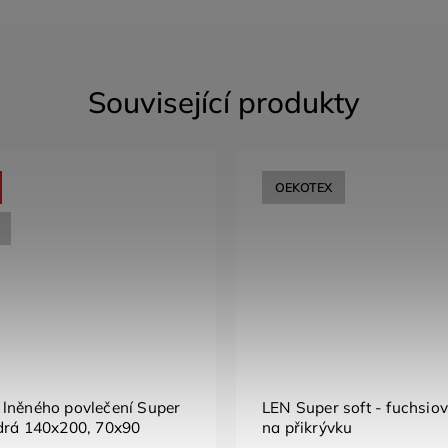
Související produkty
OEKOTEX
lněného povlečení Super
LEN Super soft - fuchsio
drá 140x200, 70x90
na přikrývku