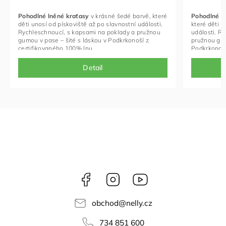
Pohodlné lněné kraťasy
v krásné šedé barvě, které
Pohodlné l
děti unosí od pískoviště až po slavnostní události.
které děti u
Rychleschnoucí, s kapsami na poklady a pružnou
události. R
gumou v pase – šité s láskou v Podkrkonoší z
pružnou gum
certifikovaného 100% lnu.
Podkrkonoší
Detail
Facebook
Instagram
NELLY
videa
obchod
@
nelly.cz
734 851 600