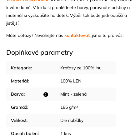
k vám domů. V klidu si prohlédnete barvy, porovnáte odstíny a
materiál si vyzkoušíte na dotek. Výběr tak bude jednodušší a
jistější.
Máte dotazy? Neváhejte nás
kontaktovat
,
jsme tu pro vás!
Doplňkové parametry
Kategorie
:
Kraťasy ze 100% lnu
Materiál
:
100% LEN
Barva
:
Mint - zelená
?
Gramáž
:
185 g/m²
Velikost
:
Dle nabídky
Obsah balení
:
1 kus