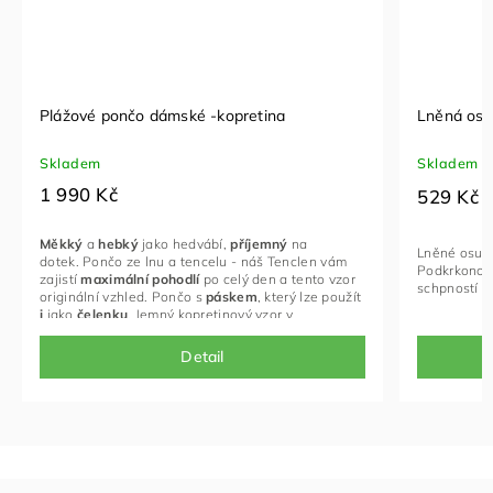
Plážové pončo dámské -kopretina
Lněná osu
Skladem
Skladem
1 990 Kč
529 Kč
Měkký
a
hebký
jako hedvábí,
příjemný
na
Lněné osušk
dotek. Pončo ze lnu a tencelu - náš Tenclen vám
Podkrkonoší
zajistí
maximální
pohodlí
po celý den a tento vzor
schpností ry
originální vzhled. Pončo s
páskem
, který lze použít
i
jako
čelenku
. Jemný kopretinový vzor v
jednoduchém tisku dodává ponču romantický
nádech a podtrhne vaši jemnou stránku.
Detail