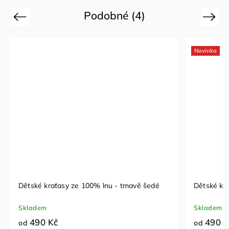
Podobné (4)
Previous
Next
Novinka
Dětské kraťasy ze 100% lnu - tmavě šedé
Dětské kr
Skladem
Skladem
490 Kč
490 K
od
od