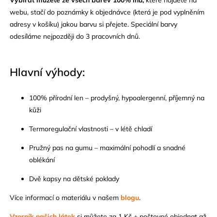
webu, stačí do poznámky k objednávce (která je pod vyplněním
adresy v košíku) jakou barvu si přejete. Speciální barvy
odesíláme nejpozději do 3 pracovních dnů.
Hlavní výhody:
100% přírodní len – prodyšný, hypoalergenní, příjemný na
kůži
Termoregulační vlastnosti – v létě chladí
Pružný pas na gumu – maximální pohodlí a snadné
oblékání
Dvě kapsy na dětské poklady
Více informací o materiálu v našem
blogu
.
Vzorník našich látek
si můžete za 1 Kč + poštovné objednat až