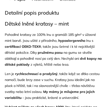
Detailní popis produktu
Dětské lněné kraťasy – mint
Pohodlné kraťasy ze 100% lnu o gramáži 185 g/m² v úžasné
mint barvě. Jsou ušité z přírodního,
hypoalergenního
lnu s
certifikací OEKO-TEX®
, takže jsou šetrné i k té nejcitlivější
dětské pokožce. Díky
pružnému pasu
na gumu se skvěle
oblékají a pohodlně nosí po celý den. Nechybí ani
dvě kapsy na
dětské poklady
z výletů, hřiště nebo lesa.
Len je
rychleschnoucí a prodyšný
, takže když se dítko cestou
namočí, bude brzy zase v suchu. Kraťasy jsou ideální jak na
písek a hřiště, tak i na slavnostnější chvíle – třeba návštěvu
svatby nebo letní oslavu.
My mámy je milujeme pro jejich
variabilitu
– jsou praktické, krásné a univerzální.
Vybírat můžete ze všech barev 100% lnu,
které najdete na