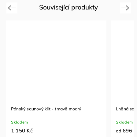
Související produkty
Previous
Next
Pánský saunový kilt - tmavě modrý
Lněná sau
Skladem
Skladem
1 150 Kč
696 K
od