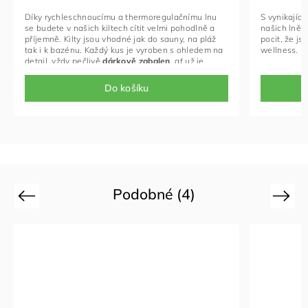
Díky rychleschnoucímu a thermoregulačnímu lnu
Velikost: Univerzál
S vynikajíc
elikost: Univerzální (80-120cm)
, v případě
se budete v našich kiltech cítit velmi pohodlně a
potřeby rádi vyrobí
našich lněn
otřeby rádi vyrobíme na míru
příjemně. Kilty jsou vhodné jak do sauny, na pláž
pocit, že js
tak i k bazénu. Každý kus je vyroben s ohledem na
wellness.
detail, vždy pečlivě
dárkově zabalen
, ať už je
dárkem přímo pro vás nebo pro toho, komu jej
chcete darovat. Tato sada
obsahuje kilt a žíňku
.
Do košíku
Podobné (4)
Previous
Next