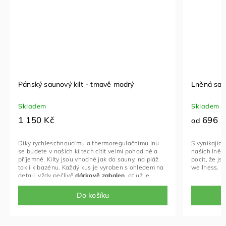
Pánský saunový kilt - tmavě modrý
Lněná sau
Skladem
Skladem
1 150 Kč
696 K
od
Díky rychleschnoucímu a thermoregulačnímu lnu
Velikost: Univerzál
S vynikajíc
elikost: Univerzální (80-120cm)
, v případě
se budete v našich kiltech cítit velmi pohodlně a
potřeby rádi vyrobí
našich lněn
otřeby rádi vyrobíme na míru
příjemně. Kilty jsou vhodné jak do sauny, na pláž
pocit, že js
tak i k bazénu. Každý kus je vyroben s ohledem na
wellness.
detail, vždy pečlivě
dárkově zabalen
, ať už je
dárkem přímo pro vás nebo pro toho, komu jej
chcete darovat. Tato sada
obsahuje kilt a žíňku
.
Do košíku