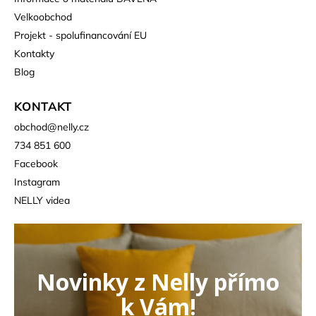
Velkoobchod
Projekt - spolufinancování EU
Kontakty
Blog
KONTAKT
obchod
@
nelly.cz
734 851 600
Facebook
Instagram
NELLY videa
Novinky z Nelly přímo
k Vám!