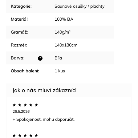
Kategorie
:
Saunové osušky / plachty
Materiál
:
100% BA
Gramáž
:
140g/m²
Rozměr
:
140x180cm
Barva
:
Bílá
?
Obsah balení
:
1 kus
26.5.2026
+ Spokojenost, mohu doporučit.