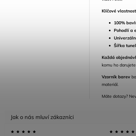
Klíčové vlastnost
100% bavl
Pohodlí a 
Univerzáln
Šířka tune
Každá objednáv
komu ho darujete,
Vzorník barev
ba
materiál.
Máte dotazy? Ne