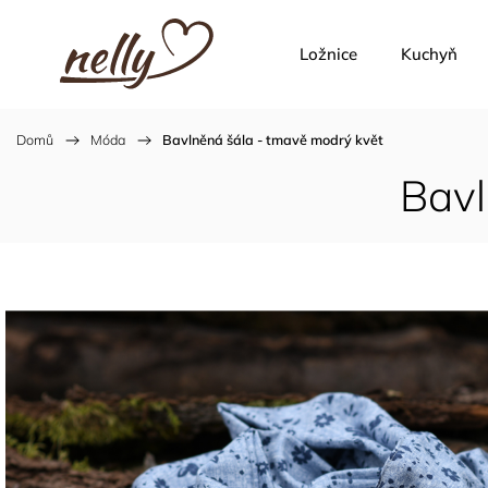
Ložnice
Kuchyň
Domů
/
Móda
/
Bavlněná šála - tmavě modrý květ
Bavl