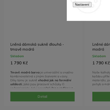
Nastavení
Lněná dámská sukně dlouhá -
Lněné dám
tmavě modrá
modrá
Skladem
Skladem
1 790 Kč
1 790 Kč
Tmavě modrá barva
je univerzální a snadno
Naše kalhoty
kombinovatelná s jinými barvami a vzory.
každou příle
Díky tomu je sukně
vhodná jak na formální
materiálu, p
události
,
jako jsou pracovní schůzky či
pohyb a mám
večerní rande,
tak i na
volný čas s rodinou a
přáteli
.
V tmavě modré sukni se budete cítit
sebevědomě a elegantně v každé situaci.
Detail