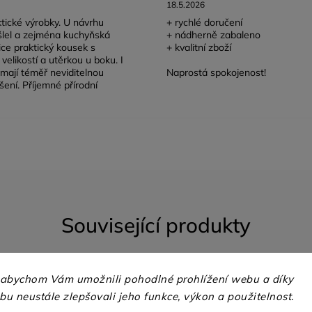
18.5.2026
tické výrobky. U návrhu
+ rychlé doručení
lel a zejména kuchyňská
+ nádherně zabaleno
lice praktický kousek s
+ kvalitní zboží
velikostí a utěrkou u boku. I
mají téměř neviditelnou
Naprostá spokojenost!
šení. Příjemné přírodní
Související produkty
 abychom Vám umožnili pohodlné prohlížení webu a díky
u neustále zlepšovali jeho funkce, výkon a použitelnost.