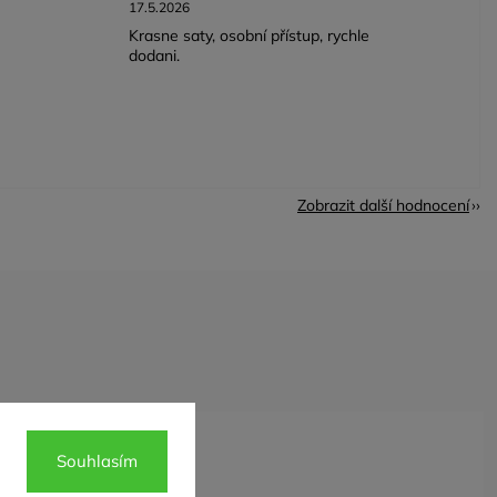
17.5.2026
Krasne saty, osobní přístup, rychle
dodani.
Zobrazit další hodnocení
Souhlasím