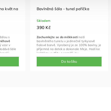
no květ na
Bavlněná šála - tunel peříčka
Skladem
390 Kč
šálou s
Zachumlejte se do měkkosti
naší
sněhově
bavlněného tunelu v jedinečné tyrkysově
ý vzor v
fialové barvě. Vyrobený je ze 100% bavlny, je
dodává šále
příjemná na dotek a dokonale hřeje. Hodí ke
okonalý
každému outfitu a rozzáří i ty
– od běžného
nejzamračenější dny.
Do košíku