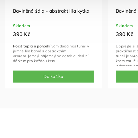
Bavlněná šála - abstrakt lila kytka
Bavlněná 
Skladem
Skladem
390 Kč
390 Kč
Pocit tepla a pohodlí
vám dodá náš tunel v
Dopřejte si 
jemné lila barvě s abstraktním
praktičnost 
vzorem. Jemný, příjemný na dotek a ideální
tunel je vyr
dárkem pro každou ženu.
která zaruču
výbornou pro
unisexovým, 
i pro ženy.
Do košíku