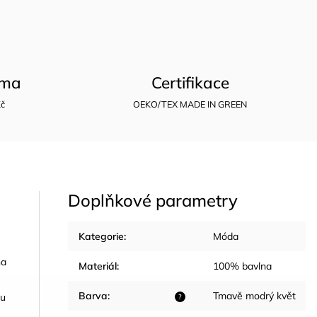
rma
Certifikace
Kč
OEKO/TEX MADE IN GREEN
Doplňkové parametry
Kategorie
:
Móda
na
Materiál
:
100% bavlna
Barva
:
Tmavě modrý květ
du
?