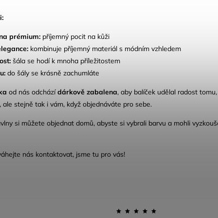
i:
na prémium:
příjemný pocit na kůži
elegance:
kombinuje příjemný materiál s módním vzhledem
ost:
šála se hodí k mnoha příležitostem
lu:
do šály se krásně zachumláte
ka
od nás odchází
dárkově zabalena
, aby balíček udělal radost tomu,
 ale stejně tak i vám, když objednáváte pro sebe.
vlny si můžete objednat domů, abyste si vybrali barvu a mohli vyzkouš
váhejte nás
kontaktovat
, jsme tu pro vás!