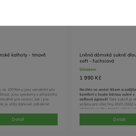
ské kalhoty - tmavě
Lněná dámská sukně dlou
soft - fuchsiová
Skladem
1 990 Kč
 ze 100%lnu jsou variabilní pro
Nechte se unést létem a zažijt
žitost, jsou vyrobeny z přírodního
komfort s touto lněnou sukní v
ohodlné pro sezení, tak i pro
softové úpravě!
Tato sukně je s
e je vždy dárkově zabalené.
volbou pro všechny, kteří chtějí 
přidat do svého šatníku dávku e
energie. Je vhodná jak pro denní
pro speciální příležitosti.
Detail
Detail