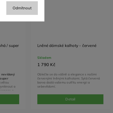
Odmítnout
há / super
Lněné dámské kalhoty - červené
Skladem
1 790 Kč
e nevídaný
Oblečte se do vášně a elegance s našimi
 super
červenými lněnými kalhotami. Sytá červená
kvělou
barva dodá vašemu outfitu energii a
vyniknout a
sebevědomí.
legance a
 nošení, tak i
Detail