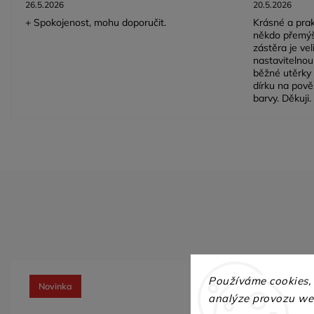
26.5.2026
20.5.2026
+ Spokojenost, mohu doporučit.
Krásné a prak
někdo přemýš
zástěra je ve
nastavitelnou 
běžné utěrky 
dírku na pově
barvy. Děkuji.
Používáme cookies,
Novinka
analýze provozu web