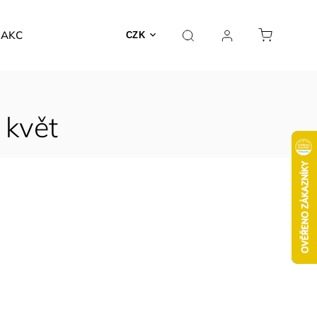
AKCE
CZK
 květ