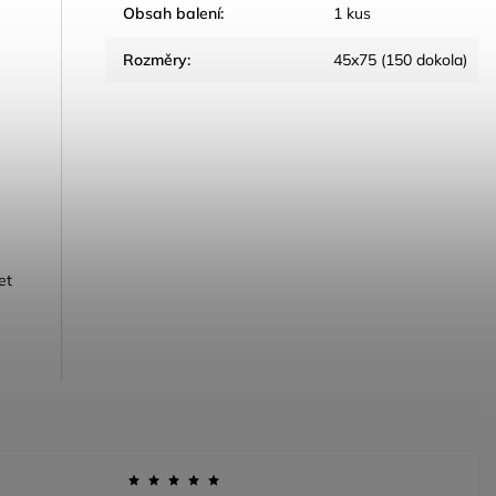
Obsah balení
:
1 kus
Rozměry
:
45x75 (150 dokola)
et