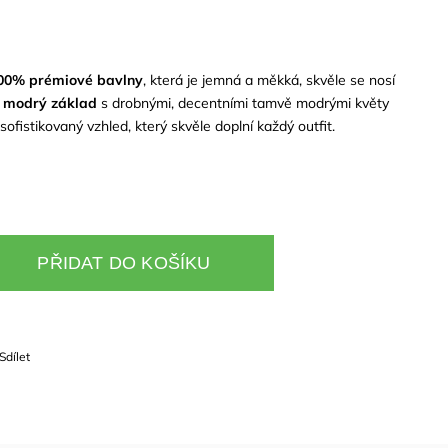
00% prémiové bavlny
, která je jemná a měkká, skvěle se nosí
modrý základ
s drobnými, decentními tamvě modrými květy
fistikovaný vzhled, který skvěle doplní každý outfit.
PŘIDAT DO KOŠÍKU
Sdílet