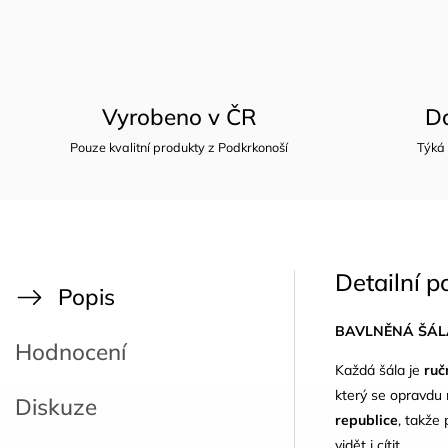
Vyrobeno v ČR
D
Pouze kvalitní produkty z Podkrkonoší
Týká
Detailní p
Popis
BAVLNĚNÁ ŠÁL
Hodnocení
Každá šála je
ruč
který se opravdu 
Diskuze
republice
, takže 
vidět i cítit.