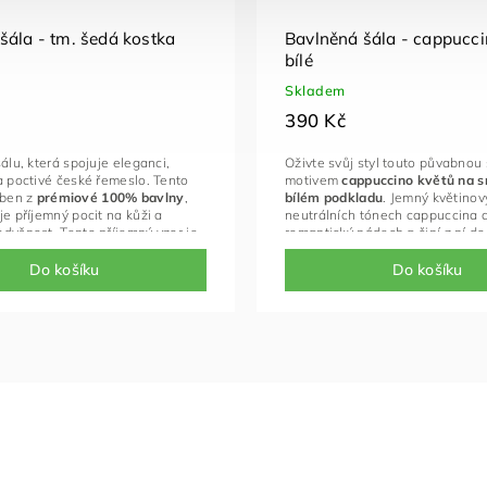
šála - tm. šedá kostka
Bavlněná šála - cappucci
bílé
Skladem
390 Kč
šálu, která spojuje eleganci,
Oživte svůj styl touto půvabnou 
a poctivé české řemeslo. Tento
motivem
cappuccino květů na 
oben z
prémiové 100% bavlny
,
bílém podkladu
. Jemný květinov
je příjemný pocit na kůži a
neutrálních tónech cappuccina 
dyšnost. Tento příjemný vzor je
romantický nádech a činí z ní d
lze volit jako dárek pro muže tak
doplněk pro každou příležitost 
dne po slavnostní události.
Do košíku
Do košíku