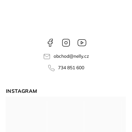
Facebook
Instagram
NELLY
videa
obchod
@
nelly.cz
734 851 600
INSTAGRAM