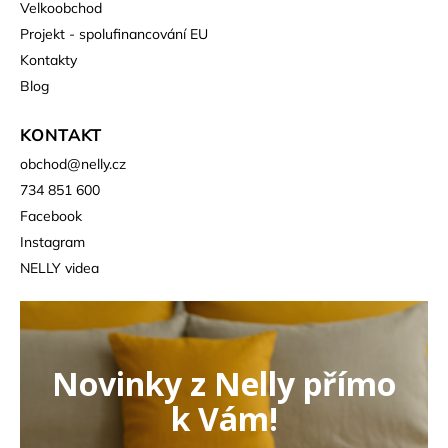
Velkoobchod
Projekt - spolufinancování EU
Kontakty
Blog
KONTAKT
obchod
@
nelly.cz
734 851 600
Facebook
Instagram
NELLY videa
Novinky z Nelly přímo
k Vám!