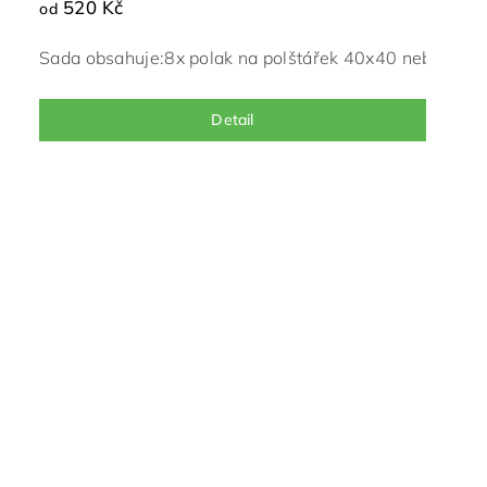
520 Kč
od
Sada obsahuje:
8x polak na polštářek 40x40 nebo 50x
Detail