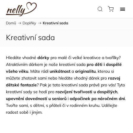
Domů
/
Doplňky
/
Kreativní sada
Kreativní sada
Hledáte vhodné
dárky
pro malé či velké kreativce a tvořílky?
Atraktivním dárkem je naše kreativní sada
pro děti i dospělé
všeho věku
. Máte rádi
unikátnost
a
originalitu
, kterou si
můžete zhotovit sami nebo hledáte vhodný dárek pro
rozvoj
dětské fantazie
? Pak je tato kreativní sada právě pro vás! Tyto
kreativní sady se hodí pro
rozvíjení tvořivosti u dospělých
,
upevnění dovedností u seniorů
i
odpočinek po náročném dni
.
Tvořte sami, s dětmi, s přáteli či v rodinném kruhu. Udělejte
radost sobě i jiným.