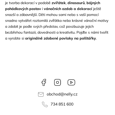
je tvorba dekorací v podobě
zvířátek
,
dinosaurů
,
bájných
pohádkových postav
i
vánočních ozdob a dekorací
ještě
snazší a zábavnější. Děti mohou sami nebo s vaší pomocí
snadno vytvářet roztomilá zvířátka nebo krásné vánoční motivy
a zdobit je podle svých představ, což povzbuzuje jejich
bezbřehou fantazii, dovednosti a kreativitu. Pojďte s námi tvořit
a vyrobte si
originálně zdobené povlaky na polštářky
.
Facebook
Instagram
NELLY
videa
obchod
@
nelly.cz
734 851 600