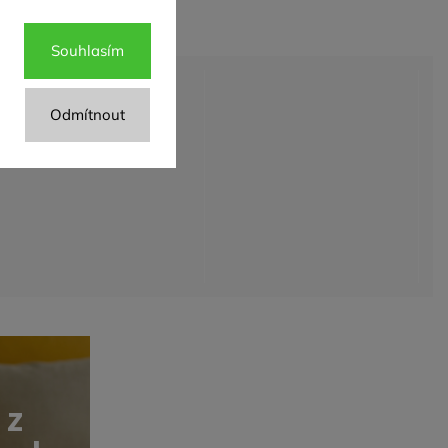
Souhlasím
Odmítnout
 z