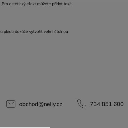
. Pro estetický efekt můžete přidat také
 a plédu dokáže vytvořit velmi útulnou
obchod
@
nelly.cz
734 851 600