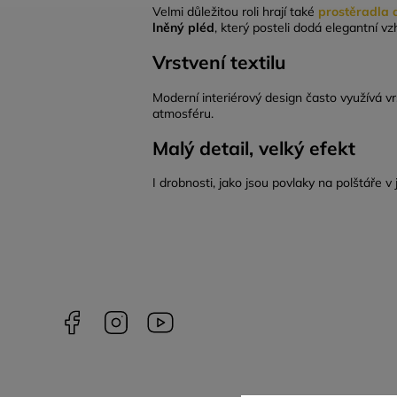
Velmi důležitou roli hrají také
prostěradla
lněný pléd
, který posteli dodá elegantní vz
Vrstvení textilu
Moderní interiérový design často využívá vr
atmosféru.
Malý detail, velký efekt
I drobnosti, jako jsou povlaky na polštáře v 
Facebook
Instagram
NELLY
videa