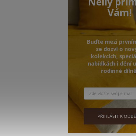
Nelly pří
Vám!
Buďte mezi prvním
se dozví o nov
kolekcích, speciá
nabídkách i dění u
rodinné dílně
PŘIHLÁSIT K ODB