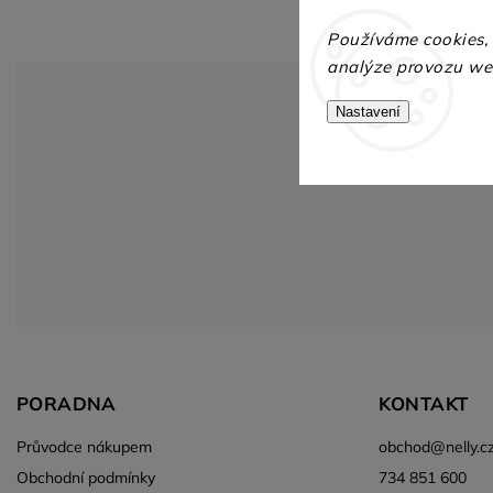
Používáme cookies,
analýze provozu web
Nastavení
PORADNA
KONTAKT
Průvodce nákupem
obchod
@
nelly.c
Obchodní podmínky
734 851 600