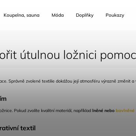
Koupelna, sauna
Móda
Doplňky
Poukazy
ořit útulnou ložnici pomocí
ace. Správně zvolené textilie dokážou její atmosféru výrazně změnit a v
ním
žnice. Pokud zvolíte kvalitní materiál, například
lněné nebo
bavlněné 
tivní textil