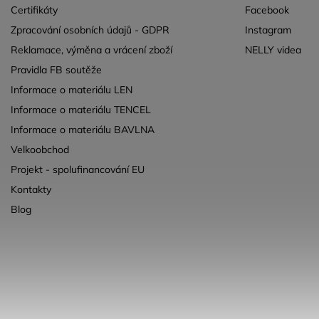
Certifikáty
Facebook
Zpracování osobních údajů - GDPR
Instagram
Reklamace, výměna a vrácení zboží
NELLY videa
Pravidla FB soutěže
Informace o materiálu LEN
Informace o materiálu TENCEL
Informace o materiálu BAVLNA
Velkoobchod
Projekt - spolufinancování EU
Kontakty
Blog