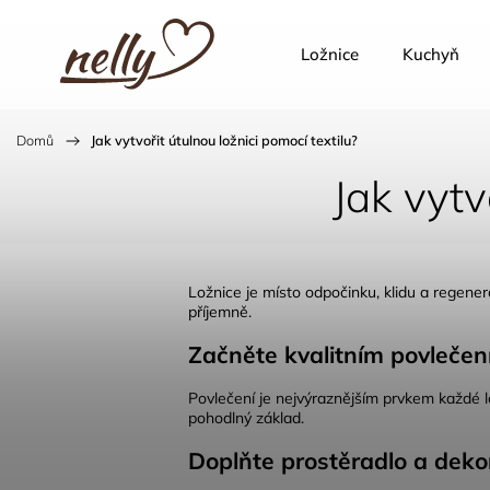
Ložnice
Kuchyň
Domů
/
Jak vytvořit útulnou ložnici pomocí textilu?
Jak vytv
Ložnice je místo odpočinku, klidu a regener
příjemně.
Začněte kvalitním povleče
Povlečení je nejvýraznějším prvkem každé lo
pohodlný základ.
Doplňte prostěradlo a dekora