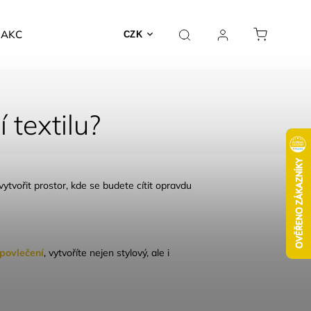
AKCE
CZK
 textilu?
ytvořit prostor, kde se budete cítit opravdu
povlečení
, vytvoříte nejen stylový, ale i