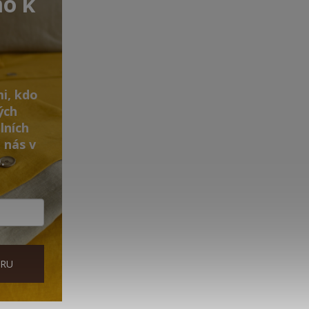
mo k
i, kdo
ých
lních
 nás v
.
ĚRU