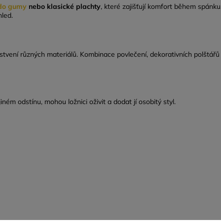
 do gumy
nebo klasické plachty
, které zajišťují komfort během spánku
hled.
stvení různých materiálů. Kombinace povlečení, dekorativních polštářů
jiném odstínu, mohou ložnici oživit a dodat jí osobitý styl.