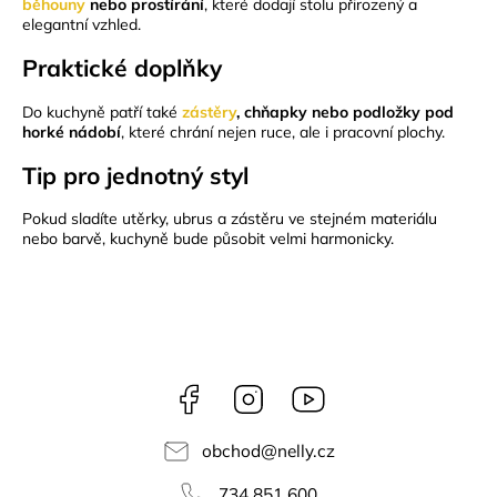
běhouny
nebo
prostírání
, které dodají stolu přirozený a
elegantní vzhled.
Praktické doplňky
Do kuchyně patří také
zástěry
, chňapky nebo podložky pod
horké nádobí
, které chrání nejen ruce, ale i pracovní plochy.
Tip pro jednotný styl
Pokud sladíte utěrky, ubrus a zástěru ve stejném materiálu
nebo barvě, kuchyně bude působit velmi harmonicky.
Facebook
Instagram
NELLY
videa
obchod
@
nelly.cz
734 851 600