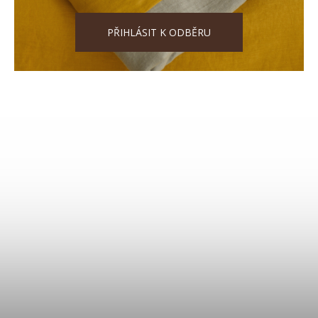
PŘIHLÁSIT K ODBĚRU