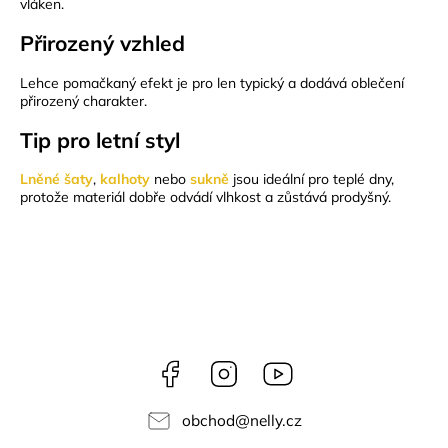
vláken.
Přirozený vzhled
Lehce pomačkaný efekt je pro len typický a dodává oblečení
přirozený charakter.
Tip pro letní styl
Lněné šaty
,
kalhoty
nebo
sukně
jsou ideální pro teplé dny,
protože materiál dobře odvádí vlhkost a zůstává prodyšný.
Facebook
Instagram
NELLY
videa
obchod
@
nelly.cz