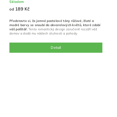
Skladem
189 Kč
od
Představte si, že jemné pastelové tóny růžové, žluté a
modré barvy se snoubí do akvarelových květů, které zdobí
váš polštář.
Tento romantický design zaručeně rozzáří váš
domov a dodá mu nádech útulnosti a pohody.
Detail