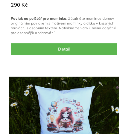
290 Kč
Povlak na polštář pro maminku.
Zútulněte mamince domov
originálním povlakem s motivem maminky a dítka v krásných
barvách, s osobním textem. Natiskneme vám i jméno dotyčné
pro osobnější obdarování.
Detail