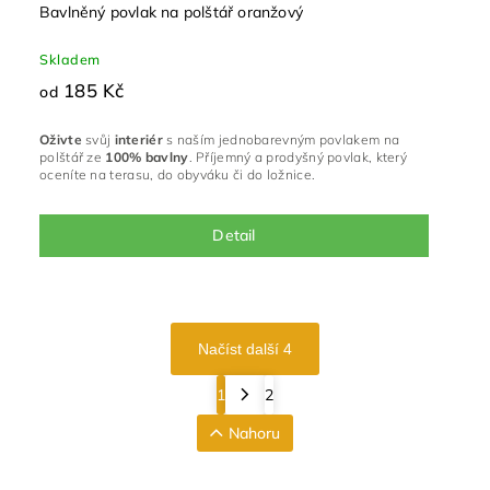
Bavlněný povlak na polštář oranžový
Skladem
185 Kč
od
Oživte
svůj
interiér
s naším jednobarevným povlakem na
polštář ze
100% bavlny
. Příjemný a prodyšný povlak, který
oceníte na terasu, do obyváku či do ložnice.
Detail
Načíst další 4
1
2
Nahoru