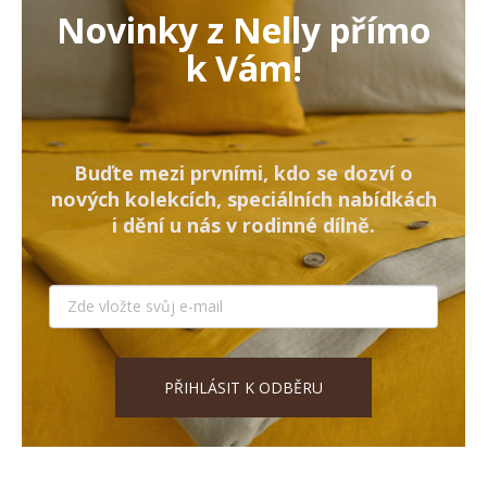
Novinky z Nelly přímo
k Vám!
Buďte mezi prvními, kdo se dozví o
nových kolekcích, speciálních nabídkách
i dění u nás v rodinné dílně.
PŘIHLÁSIT K ODBĚRU