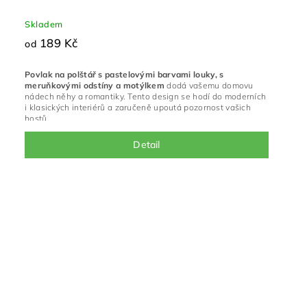
Skladem
189 Kč
od
Povlak na polštář s pastelovými barvami louky, s
meruňkovými odstíny a motýlkem
dodá vašemu domovu
nádech něhy a romantiky.
Tento design se hodí do moderních
i klasických interiérů a zaručeně upoutá pozornost vašich
hostů.
Detail