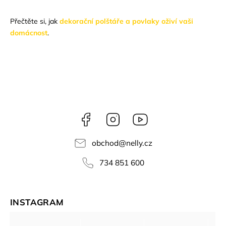
Přečtěte si, jak
dekorační polštáře a povlaky oživí vaši
domácnost
.
Facebook
Instagram
NELLY
videa
obchod
@
nelly.cz
734 851 600
INSTAGRAM