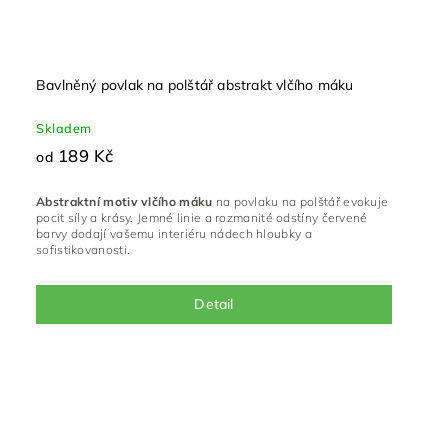
Bavlněný povlak na polštář abstrakt vlčího máku
Skladem
189 Kč
od
Abstraktní motiv vlčího máku
na povlaku na polštář evokuje
pocit síly a krásy.
Jemné linie a rozmanité odstíny červené
barvy dodají vašemu interiéru nádech hloubky a
sofistikovanosti.
Detail