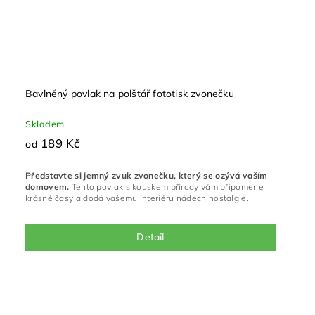
Bavlněný povlak na polštář fototisk zvonečku
Skladem
189 Kč
od
Představte si jemný zvuk zvonečku, který se ozývá vaším
domovem.
Tento povlak s kouskem přírody vám připomene
krásné časy a dodá vašemu interiéru nádech nostalgie.
Detail