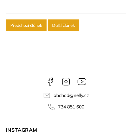
Předchozí článek
Další článek
Facebook
Instagram
NELLY
videa
obchod
@
nelly.cz
734 851 600
INSTAGRAM