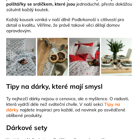
polštářky se srdíčkem, které jsou
jednoduché, přesto dokážou
zútulnit každý koutek.
Každý kousek vzniká v naší dílně Podkrkonoší s citlivostí pro
detail a kvalitu. Věříme, že právě takové věci dělají domov
opravdovým.
Tipy na dárky, které mají smysl
Ty nejhezčí dárky nejsou o cenovce, ale o myšlence. O radosti,
která vydrží déle než sváteční chvíle. V naší sekci
Tipy na
dárky
najdete inspiraci pro každé, od novinek po osvědčené
oblíbené produkty.
Dárkové sety