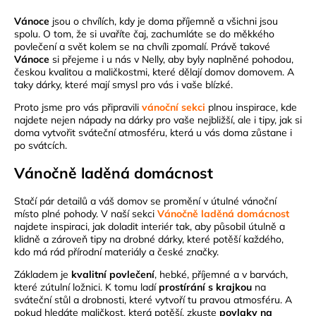
Vánoce
jsou o chvílích, kdy je doma příjemně a všichni jsou
spolu. O tom, že si uvaříte čaj, zachumláte se do měkkého
povlečení a svět kolem se na chvíli zpomalí. Právě takové
Vánoce
si přejeme i u nás v Nelly, aby byly naplněné pohodou,
českou kvalitou a maličkostmi, které dělají domov domovem. A
taky dárky, které mají smysl pro vás i vaše blízké.
Proto jsme pro vás připravili
vánoční sekci
plnou inspirace, kde
najdete nejen nápady na dárky pro vaše nejbližší, ale i tipy, jak si
doma vytvořit sváteční atmosféru, která u vás doma zůstane i
po svátcích.
Vánočně laděná domácnost
Stačí pár detailů a váš domov se promění v útulné vánoční
místo plné pohody. V naší sekci
Vánočně laděná domácnost
najdete inspiraci, jak doladit interiér tak, aby působil útulně a
klidně a zároveň tipy na drobné dárky, které potěší každého,
kdo má rád přírodní materiály a české značky.
Základem je
kvalitní povlečení
, hebké, příjemné a v barvách,
které zútulní ložnici. K tomu ladí
prostírání s krajkou
na
sváteční stůl a drobnosti, které vytvoří tu pravou atmosféru. A
pokud hledáte maličkost, která potěší, zkuste
povlaky na