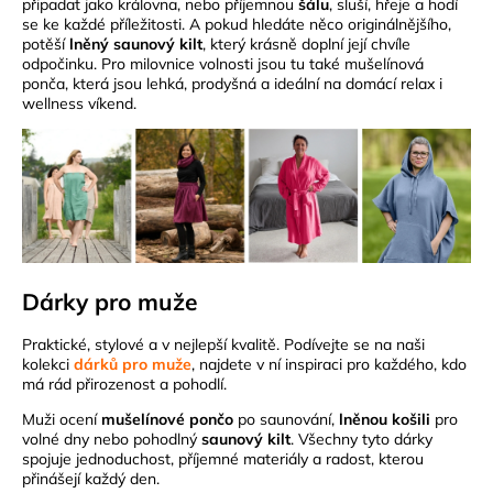
připadat jako královna, nebo příjemnou
šálu
, sluší, hřeje a hodí
se ke každé příležitosti. A pokud hledáte něco originálnějšího,
potěší
lněný saunový kilt
, který krásně doplní její chvíle
odpočinku. Pro milovnice volnosti jsou tu také mušelínová
ponča, která jsou lehká, prodyšná a ideální na domácí relax i
wellness víkend.
Dárky pro muže
Praktické, stylové a v nejlepší kvalitě. Podívejte se na naši
kolekci
dárků pro muže
, najdete v ní inspiraci pro každého, kdo
má rád přirozenost a pohodlí.
Muži ocení
mušelínové pončo
po saunování,
lněnou košili
pro
volné dny nebo pohodlný
saunový kilt
. Všechny tyto dárky
spojuje jednoduchost, příjemné materiály a radost, kterou
přinášejí každý den.