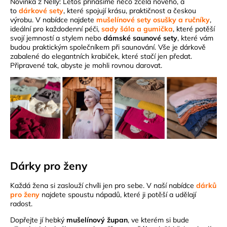
Novinka z Nelly: Letos přinášíme něco zcela nového, a
to
dárkové sety
, které spojují krásu, praktičnost a českou
výrobu. V nabídce najdete
mušelínové sety osušky a ručníky
,
ideální pro každodenní péči,
sady šála a gumička
, které potěší
svojí jemností a stylem nebo
dámské saunové sety
, které vám
budou praktickým společníkem při saunování. Vše je dárkově
zabalené do elegantních krabiček, které stačí jen předat.
Připravené tak, abyste je mohli rovnou darovat.
Dárky pro ženy
Každá žena si zaslouží chvíli jen pro sebe. V naší nabídce
dárků
pro ženy
najdete spoustu nápadů, které ji potěší a udělají
radost.
Dopřejte jí hebký
mušelínový župan
, ve kterém si bude