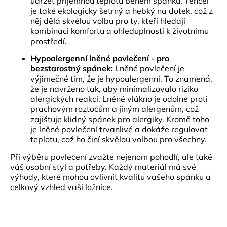
udržet příjemnou teplotu během spánku. Tencel
je také ekologicky šetrný a hebký na dotek, což z
něj dělá skvělou volbu pro ty, kteří hledají
kombinaci komfortu a ohleduplnosti k životnímu
prostředí.
Hypoalergenní lněné povlečení - pro
bezstarostný spánek:
Lněné
povlečení je
výjimečné tím, že je hypoalergenní. To znamená,
že je navrženo tak, aby minimalizovalo riziko
alergických reakcí. Lněné vlákno je odolné proti
prachovým roztočům a jiným alergenům, což
zajišťuje klidný spánek pro alergiky. Kromě toho
je lněné povlečení trvanlivé a dokáže regulovat
teplotu, což ho činí skvělou volbou pro všechny.
Při výběru
povlečení
zvažte nejenom pohodlí, ale také
váš osobní styl a potřeby. Každý materiál má své
výhody, které mohou ovlivnit kvalitu vašeho spánku a
celkový vzhled vaší ložnice.