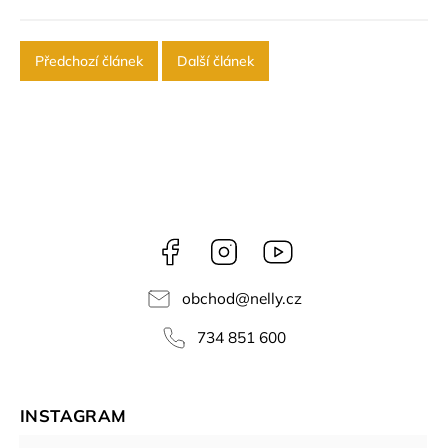
Předchozí článek
Další článek
Facebook
Instagram
NELLY
videa
obchod
@
nelly.cz
734 851 600
INSTAGRAM