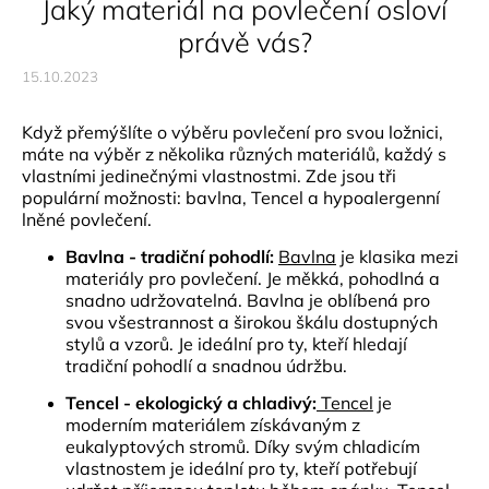
Jaký materiál na povlečení osloví
právě vás?
15.10.2023
Když přemýšlíte o výběru povlečení pro svou ložnici,
máte na výběr z několika různých materiálů, každý s
vlastními jedinečnými vlastnostmi. Zde jsou tři
populární možnosti: bavlna, Tencel a hypoalergenní
lněné povlečení.
Bavlna - tradiční pohodlí:
Bavlna
je klasika mezi
materiály pro povlečení. Je měkká, pohodlná a
snadno udržovatelná. Bavlna je oblíbená pro
svou všestrannost a širokou škálu dostupných
stylů a vzorů. Je ideální pro ty, kteří hledají
tradiční pohodlí a snadnou údržbu.
Tencel - ekologický a chladivý:
Tencel
je
moderním materiálem získávaným z
eukalyptových stromů. Díky svým chladicím
vlastnostem je ideální pro ty, kteří potřebují